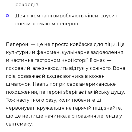
рекордів.
Деякі компанії виробляють чіпси, соуси і
снеки зі смаком пепероні.
Пепероні — це не просто ковбаска для піци. Це
культурний феномен, кульінарне задоволення
й частинка гастрономічної історії. Її смак —
яскравий, але знаходить відгук у кожного. Вона
гріє, розважає й додає вогника в кожен
шматочок. Навіть попри своє американське
походження, пепероні зберігає італійську душу.
Тож наступного разу, коли побачите ці
червонуваті кружальця на гарячій піці, знайте,
що це не лише начинка, а справжня легенда у
світі смаку.