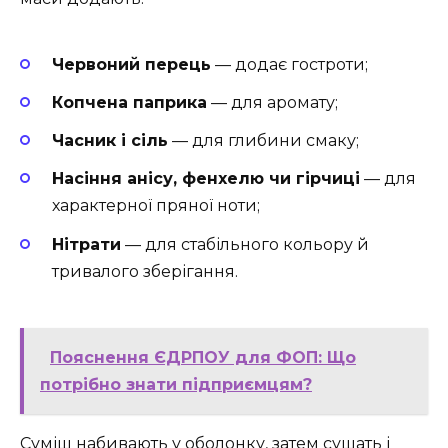
Червоний перець
— додає гостроти;
Копчена паприка
— для аромату;
Часник і сіль
— для глибини смаку;
Насіння анісу, фенхелю чи гірчиці
— для
характерної пряної ноти;
Нітрати
— для стабільного кольору й
тривалого зберігання.
Пояснення ЄДРПОУ для ФОП: Що
потрібно знати підприємцям?
Суміш набивають у оболонку, затем сушать і