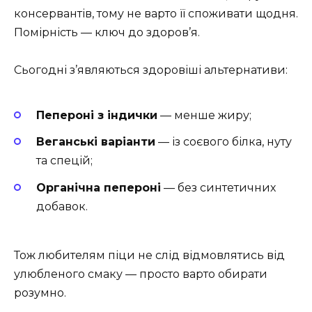
консервантів, тому не варто її споживати щодня.
Помірність — ключ до здоров’я.
Сьогодні з’являються здоровіші альтернативи:
Пепероні з індички
— менше жиру;
Веганські варіанти
— із соєвого білка, нуту
та спецій;
Органічна пепероні
— без синтетичних
добавок.
Тож любителям піци не слід відмовлятись від
улюбленого смаку — просто варто обирати
розумно.