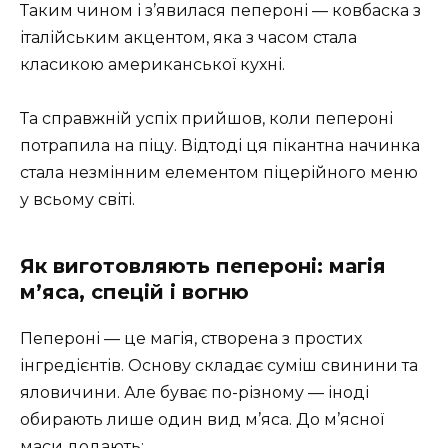
Таким чином і з’явилася пепероні — ковбаска з
італійським акцентом, яка з часом стала
класикою американської кухні.
Та справжній успіх прийшов, коли пепероні
потрапила на піцу. Відтоді ця пікантна начинка
стала незмінним елементом піцерійного меню
у всьому світі.
Як виготовляють пепероні: магія
м’яса, спецій і вогню
Пепероні — це магія, створена з простих
інгредієнтів. Основу складає суміш свинини та
яловичини. Але буває по-різному — іноді
обирають лише один вид м’яса. До м’ясної
маси додають: