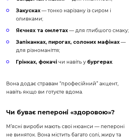
Закусках
— тонко нарізану із сиром і
оливками;
Яєчнях та омлетах
— для глибшого смаку;
Запіканках, пирогах, солоних мафінах
—
для різноманіття;
Грінках, фокачі
чи навіть у
бургерах
.
Вона додає стравам “професійний” акцент,
навіть якщо ви готуєте вдома.
Чи буває пепероні «здоровою»?
М’ясні вироби мають свої нюанси — пепероні
не виняток. Вона містить багато солі, жиру та