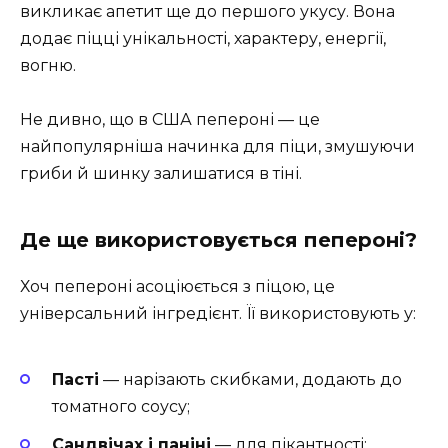
викликає апетит ще до першого укусу. Вона
додає піцці унікальності, характеру, енергії,
вогню.
Не дивно, що в США пепероні — це
найпопулярніша начинка для піци, змушуючи
гриби й шинку залишатися в тіні.
Де ще використовується пепероні?
Хоч пепероні асоціюється з піцою, це
універсальний інгредієнт. Її використовують у:
Пасті
— нарізають скибками, додають до
томатного соусу;
Сандвічах і паніні
— для пікантності;