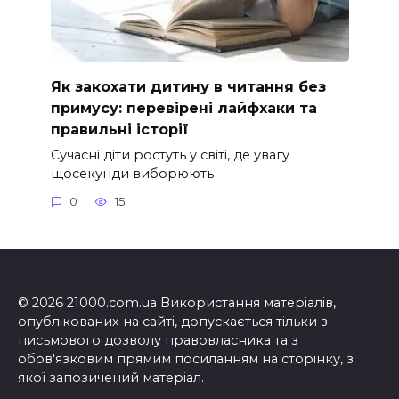
Як закохати дитину в читання без
примусу: перевірені лайфхаки та
правильні історії
Сучасні діти ростуть у світі, де увагу
щосекунди виборюють
0
15
© 2026 21000.com.ua Використання матеріалів,
опублікованих на сайті, допускається тільки з
письмового дозволу правовласника та з
обов'язковим прямим посиланням на сторінку, з
якої запозичений матеріал.