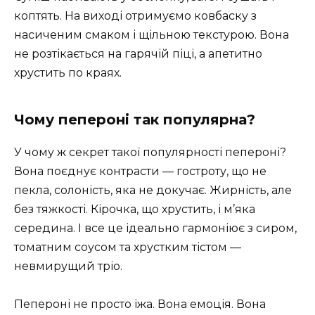
коптять. На виході отримуємо ковбаску з
насиченим смаком і щільною текстурою. Вона
не розтікається на гарячій піці, а апетитно
хрустить по краях.
Чому пепероні так популярна?
У чому ж секрет такої популярності пепероні?
Вона поєднує контрасти — гостроту, що не
пекла, солоність, яка не докучає. Жирність, але
без тяжкості. Кірочка, що хрустить, і м’яка
середина. І все це ідеально гармоніює з сиром,
томатним соусом та хрустким тістом —
невмирущий тріо.
Пепероні не просто їжа. Вона емоція. Вона