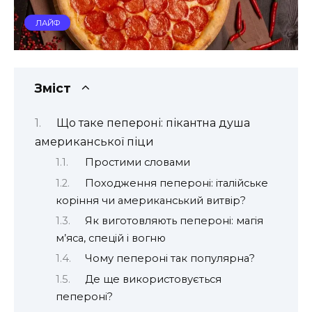
ЛАЙФ
Зміст
Що таке пепероні: пікантна душа
американської піци
Простими словами
Походження пепероні: італійське
коріння чи американський витвір?
Як виготовляють пепероні: магія
м’яса, спецій і вогню
Чому пепероні так популярна?
Де ще використовується
пепероні?