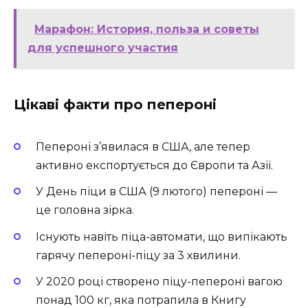
Марафон: История, польза и советы
для успешного участия
Цікаві факти про пепероні
Пепероні з’явилася в США, але тепер
активно експортується до Європи та Азії.
У День піци в США (9 лютого) пепероні —
це головна зірка.
Існують навіть піца-автомати, що випікають
гарячу пепероні-піцу за 3 хвилини.
У 2020 році створено піцу-пепероні вагою
понад 100 кг, яка потрапила в Книгу