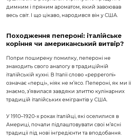
димним і пряним ароматом, який завоював
весь світ. І що цікаво, народився він у США.
Походження пепероні: італійське
коріння чи американський витвір?
Попри поширену помилку, пепероні не
знаходить свого аналогу в традиційній
італійській кухні. В Італії слово «pepperoni»
означає «перці», ніяк не м’ясо. Пепероні, як ми її
знаємо, з’явилася завдяки злиттю кулінарних
традицій італійських емігрантів у США.
У 1910–1920-х роках італійці, які оселилися в
Америці, почали підлаштовувати свої м’ясні
традиції під нові інгредієнти та вподобання.