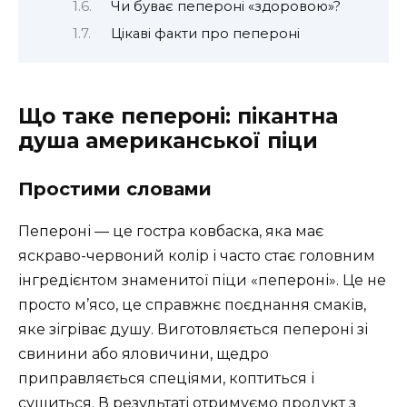
Чи буває пепероні «здоровою»?
Цікаві факти про пепероні
Що таке пепероні: пікантна
душа американської піци
Простими словами
Пепероні — це гостра ковбаска, яка має
яскраво-червоний колір і часто стає головним
інгредієнтом знаменитої піци «пепероні». Це не
просто м’ясо, це справжнє поєднання смаків,
яке зігріває душу. Виготовляється пепероні зі
свинини або яловичини, щедро
приправляється спеціями, коптиться і
сушиться. В результаті отримуємо продукт з