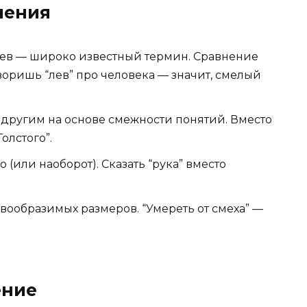
чения
ев — широко известный термин. Сравнение
оворишь “лев” про человека — значит, смелый
 другим на основе смежности понятий. Вместо
Толстого”.
 (или наоборот). Сказать “рука” вместо
ообразимых размеров. “Умереть от смеха” —
ение