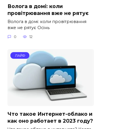
Волога в домі: коли
провітрювання вже не рятує
Волога в домі: коли провітрювання
вже не рятує Осінь
0
12
ЛАЙФ
Что такое Интернет-облако и
как оно работает в 2023 году?