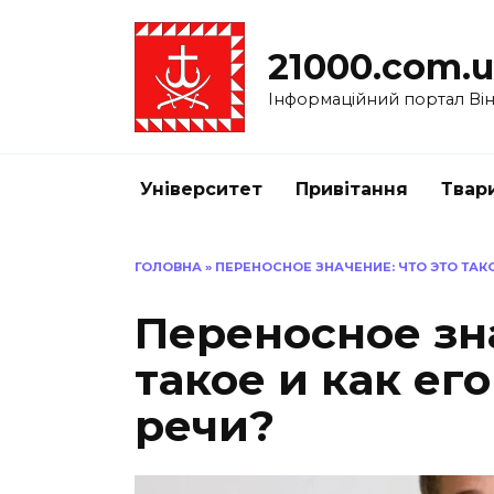
Перейти
до
21000.com.
вмісту
Інформаційний портал Вінн
Університет
Привітання
Твар
ГОЛОВНА
»
ПЕРЕНОСНОЕ ЗНАЧЕНИЕ: ЧТО ЭТО ТАКО
Переносное зна
такое и как ег
речи?