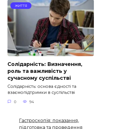
ЖИТТЯ
Солідарність: Визначення,
роль та важливість у
сучасному суспільстві
Солідарність: основа єдності та
взаємопідтримки в суспільстві
0
94
Гастроскопія: показання,
підготовка та проведення