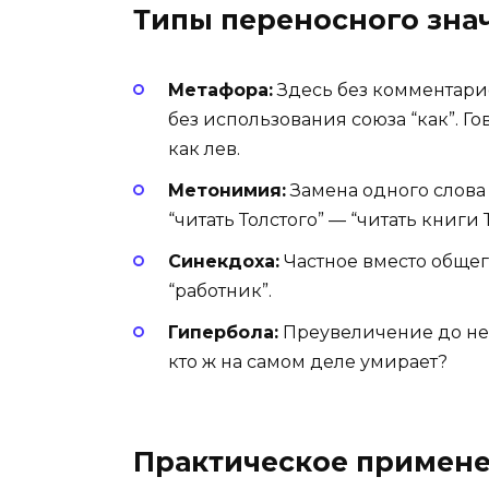
Типы переносного зна
Метафора:
Здесь без комментари
без использования союза “как”. Г
как лев.
Метонимия:
Замена одного слова
“читать Толстого” — “читать книги 
Синекдоха:
Частное вместо общего
“работник”.
Гипербола:
Преувеличение до нев
кто ж на самом деле умирает?
Практическое примен