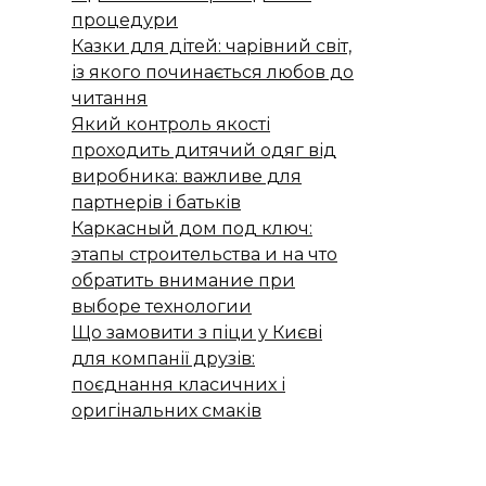
процедури
Казки для дітей: чарівний світ,
із якого починається любов до
читання
Який контроль якості
проходить дитячий одяг від
виробника: важливе для
партнерів і батьків
Каркасный дом под ключ:
этапы строительства и на что
обратить внимание при
выборе технологии
Що замовити з піци у Києві
для компанії друзів:
поєднання класичних і
оригінальних смаків