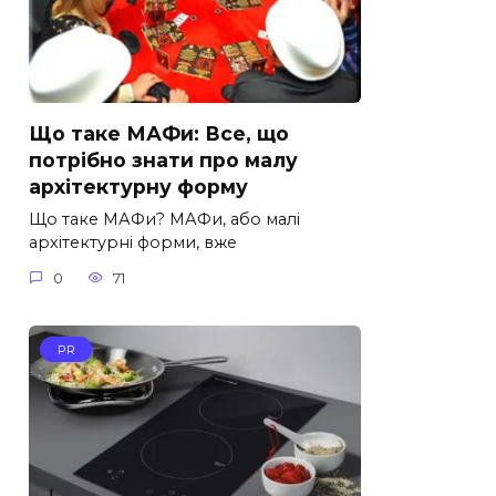
Що таке МАФи: Все, що
потрібно знати про малу
архітектурну форму
Що таке МАФи? МАФи, або малі
архітектурні форми, вже
0
71
PR