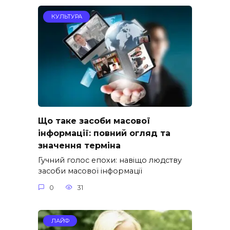
КУЛЬТУРА
Що таке засоби масової
інформації: повний огляд та
значення терміна
Гучний голос епохи: навіщо людству
засоби масової інформації
0
31
ЛАЙФ