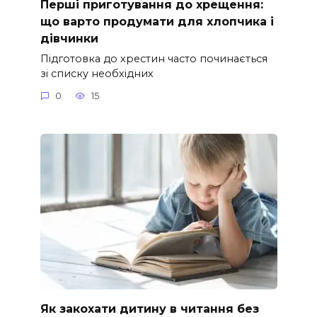
Перші приготування до хрещення:
що варто продумати для хлопчика і
дівчинки
Підготовка до хрестин часто починається
зі списку необхідних
0
15
Як закохати дитину в читання без