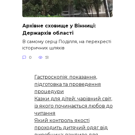
Архівне сховище у Вінниці:
Держархів області
В самому серці Поділля, на перехресті
історичних шляхів
0
51
Гастроскопія: показання,
підготовка та проведення
процедури
Казки для дітей: чарівний світ,
із якого починається любов до
читання
Який контроль якості
проходить дитячий одяг від
виробника: важливе для