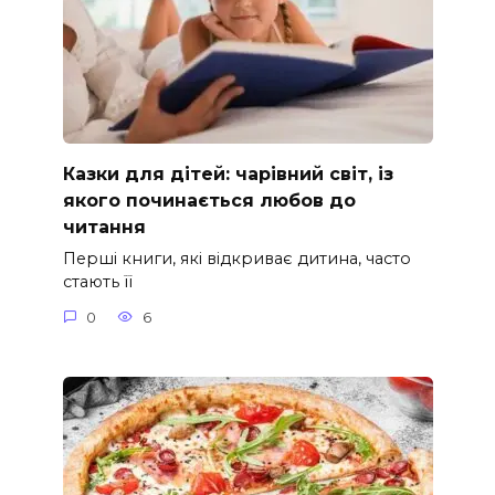
Казки для дітей: чарівний світ, із
якого починається любов до
читання
Перші книги, які відкриває дитина, часто
стають її
0
6