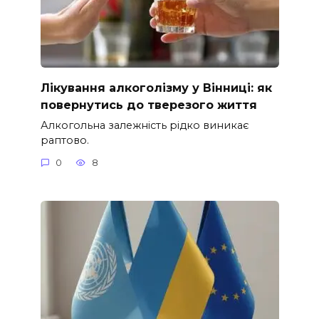
Лікування алкоголізму у Вінниці: як
повернутись до тверезого життя
Алкогольна залежність рідко виникає
раптово.
0
8