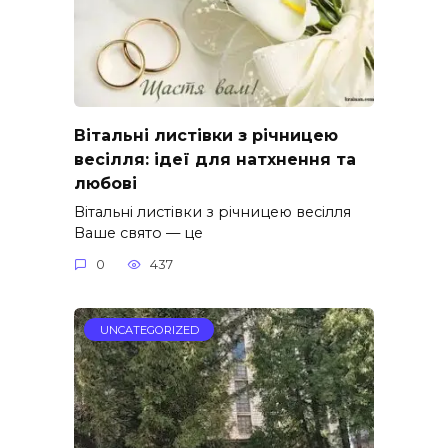
Вітальні листівки з річницею
весілля: ідеї для натхнення та
любові
Вітальні листівки з річницею весілля
Ваше свято — це
0
437
UNCATEGORIZED