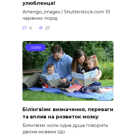
улюбленця!
Amerigo_images / Shutterstock.com 10
чарівних порід
0
27
ЛАЙФ
Білінгвізм: визначення, переваги
та вплив на розвиток мозку
Білінгвізм: коли одна душа говорить
двома мовами Що