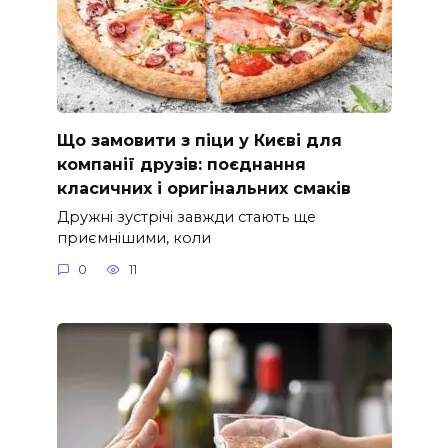
Що замовити з піци у Києві для
компанії друзів: поєднання
класичних і оригінальних смаків
Дружні зустрічі завжди стають ще
приємнішими, коли
0
11