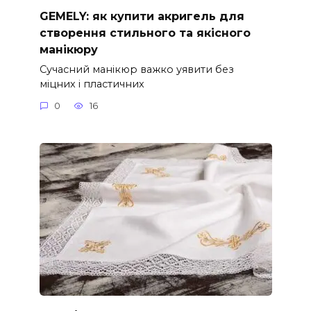
GEMELY: як купити акригель для
створення стильного та якісного
манікюру
Сучасний манікюр важко уявити без
міцних і пластичних
0
16