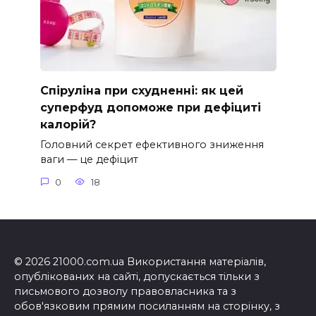
Спіруліна при схудненні: як цей
суперфуд допоможе при дефіциті
калорій?
Головний секрет ефективного зниження
ваги — це дефіцит
0
18
© 2026 21000.com.ua Використання матеріалів,
опублікованих на сайті, допускається тільки з
письмового дозволу правовласника та з
обов'язковим прямим посиланням на сторінку, з