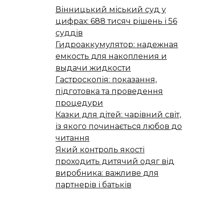
Вінницький міський суд у
цифрах: 688 тисяч рішень і 56
суддів
Гидроаккумулятор: надежная
емкость для накопления и
выдачи жидкости
Гастроскопія: показання,
підготовка та проведення
процедури
Казки для дітей: чарівний світ,
із якого починається любов до
читання
Який контроль якості
проходить дитячий одяг від
виробника: важливе для
партнерів і батьків