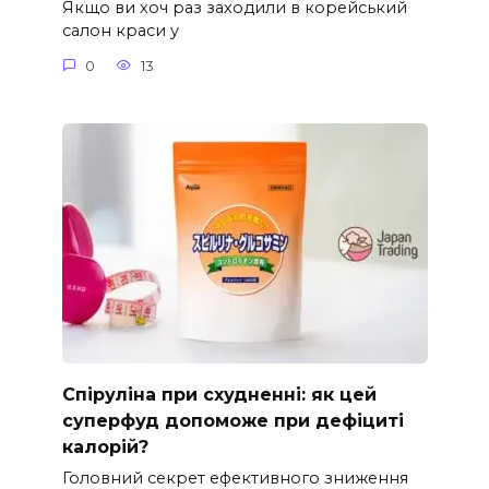
Якщо ви хоч раз заходили в корейський
салон краси у
0
13
Спіруліна при схудненні: як цей
суперфуд допоможе при дефіциті
калорій?
Головний секрет ефективного зниження