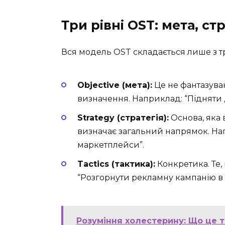
Три рівні OST: мета, ст
Вся модель OST складається лише з тр
Objective (мета):
Це не фантазуван
визначення. Наприклад: “Підняти до
Strategy (стратегія):
Основа, яка 
визначає загальний напрямок. Н
маркетплейси”.
Tactics (тактика):
Конкретика. Те,
“Розгорнути рекламну кампанію в I
Розуміння холестерину: Що це т