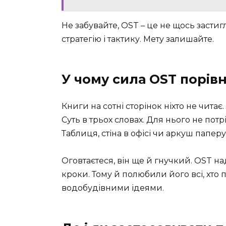
Не забувайте, OST – це не щось застиг
стратегію і тактику. Мету залишайте.
У чому сила OST порів
Книги на сотні сторінок ніхто не читає
Суть в трьох словах. Для нього не пот
Таблиця, стіна в офісі чи аркуш папер
Оговтаєтеся, він ще й гнучкий. OST на
кроки. Тому й полюбили його всі, хто
водобудівними ідеями.