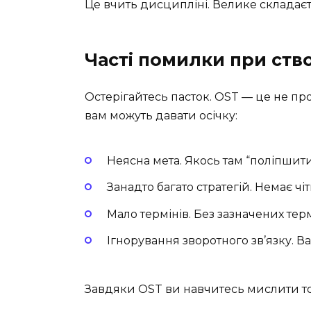
Це вчить дисципліні. Велике складаєт
Часті помилки при ство
Остерігайтесь пасток. OST — це не про
вам можуть давати осічку:
Неясна мета. Якось там “поліпшит
Занадто багато стратегій. Немає ч
Мало термінів. Без зазначених терм
Ігнорування зворотного зв’язку. Ва
Завдяки OST ви навчитесь мислити точ