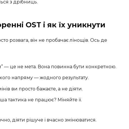
ься з дрібниць.
ренні OST і як їх уникнути
сто розвага, він не пробачає лінощів. Ось де
и” — це не мета. Вона повинна бути конкретною.
іткого напряму — жодного результату.
інів ви просто бажаєте, а не діяти.
ша тактика не працює? Міняйте її.
но, діяти рішуче і вчасно змінюватися.