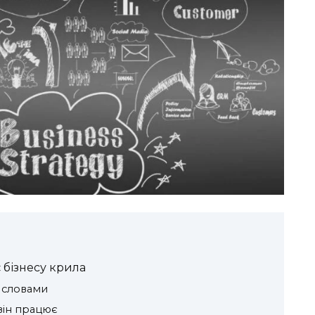
є бізнесу крила
 словами
 він працює