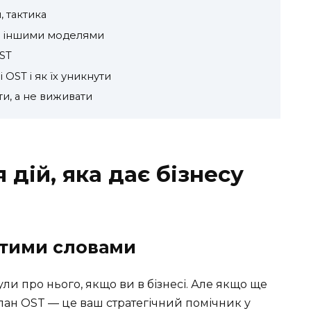
, тактика
 з іншими моделями
OST
OST і як їх уникнути
ти, а не виживати
 дій, яка дає бізнесу
стими словами
ли про нього, якщо ви в бізнесі. Але якщо ще
 План OST — це ваш стратегічний помічник у