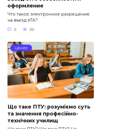
оформление
Что такое электронное разрешение
на въезд еТА?
0
30
ЦІКАВЕ
Що таке ПТУ: розуміємо суть
та значення професійно-
технічних училищ
Що таке ПТУ? Що таке ПТУ? Це