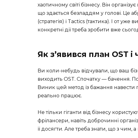
хаотичному світі бізнесу. Він організує 
що здається безладдям у голові. Це абр
(стратегія) і Tactics (тактика). І от уже
конкретні дії треба зробити вже сьогод
Як з’явився план OST і
Ви коли-небудь відчували, що ваш біз
виходить OST. Спочатку — бачення. По
Виник цей метод із бажання навести п
реально працює.
Не тільки гіганти від бізнесу користу
фрілансери, навіть доброчинні організац
її досягти. Але треба знати, що з чим, а