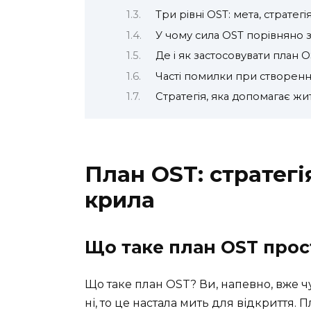
Три рівні OST: мета, стратегія
У чому сила OST порівняно
Де і як застосовувати план 
Часті помилки при створенні 
Cтратегія, яка допомагає жи
План OST: стратегія
крила
Що таке план OST про
Що таке план OST? Ви, напевно, вже чу
ні, то це настала мить для відкриття.