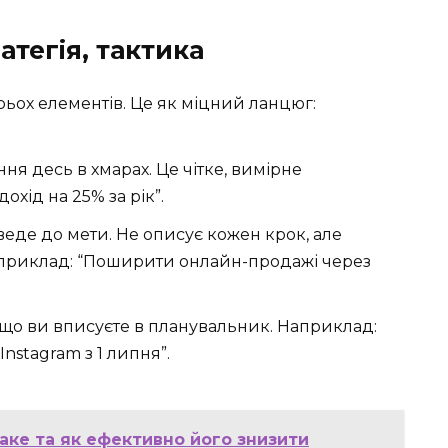
ратегія, тактика
ьох елементів. Це як міцний ланцюг:
ня десь в хмарах. Це чітке, вимірне
хід на 25% за рік”.
веде до мети. Не описує кожен крок, але
априклад: “Поширити онлайн-продажі через
 що ви вписуєте в планувальник. Наприклад:
nstagram з 1 липня”.
аке та як ефективно його знизити