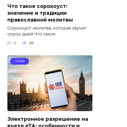
Что такое сорокоуст:
значение и традиции
православной молитвы
Сорокоуст: молитва, которая звучит
сорок дней Что такое
0
68
ЛАЙФ
Электронное разрешение на
въезд еТА: особенности и