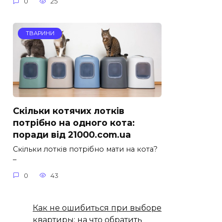
0
25
ТВАРИНИ
Скільки котячих лотків
потрібно на одного кота:
поради від 21000.com.ua
Скільки лотків потрібно мати на кота?
–
0
43
Как не ошибиться при выборе
квартиры: на что обратить