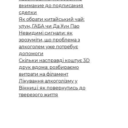
внимание до подписания
сделки
Як обрати китайський чай:
улун, ГАБА чи Да Хун Пао
Невидимі сигнали: як
зрозуміти, що проблема з
алкоголем уже потребує
допомоги
Скільки насправді коштує 3D
друк вдома: розбираємо
витрати на філамент
Лікування алкоголізму у
Вінниці: як повернутись до
тверезого життя