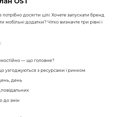
план OST
 потрібно досягти цілі. Хочете запускати бренд
 мобільні додатки? Чітко визначте три рівні і
:
амостійно — що головне?
 що узгоджуються з ресурсами і ринком
день, день
ідповідальних
о до змін