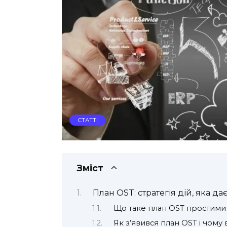
СТАТТІ
Зміст
План OST: стратегія дій, яка да
Що таке план OST простими
Як з’явився план OST і чому