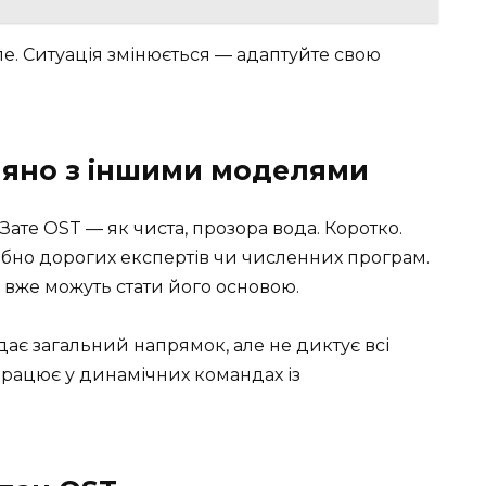
ле. Ситуація змінюється — адаптуйте свою
няно з іншими моделями
. Зате OST — як чиста, прозора вода. Коротко.
рібно дорогих експертів чи численних програм.
у вже можуть стати його основою.
дає загальний напрямок, але не диктує всі
 працює у динамічних командах із