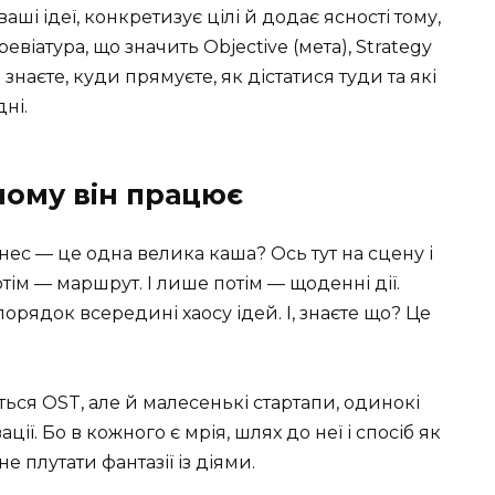
ваші ідеї, конкретизує цілі й додає ясності тому,
евіатура, що значить Objective (мета), Strategy
 ви знаєте, куди прямуєте, як дістатися туди та які
ні.
 чому він працює
нес — це одна велика каша? Ось тут на сцену і
тім — маршрут. І лише потім — щоденні дії.
орядок всередині хаосу ідей. І, знаєте що? Це
ються OST, але й малесенькі стартапи, одинокі
ії. Бо в кожного є мрія, шлях до неї і спосіб як
 не плутати фантазії із діями.