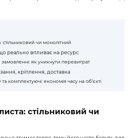
: стільниковий чи монолітний
 що реально впливає на ресурс
замовленні: як уникнути перевитрат
різання, кріплення, доставка
 та комплектуючі: економія часу на об’єкті
листа: стільниковий чи
раще тримає тепло, тому його часто беруть для