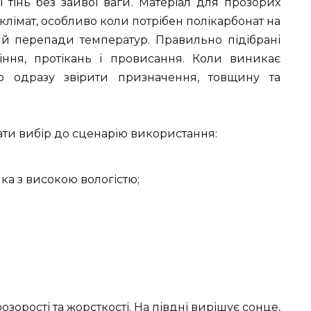
і тінь без зайвої ваги. Матеріал для прозорих
клімат, особливо коли потрібен полікарбонат на
 й перепади температур. Правильно підібрані
ння, протікань і провисання. Коли виникає
то одразу звірити призначення, товщину та
ти вибір до сценарію використання:
ка з високою вологістю;
озорості та жорсткості. На півдні вирішує сонце,