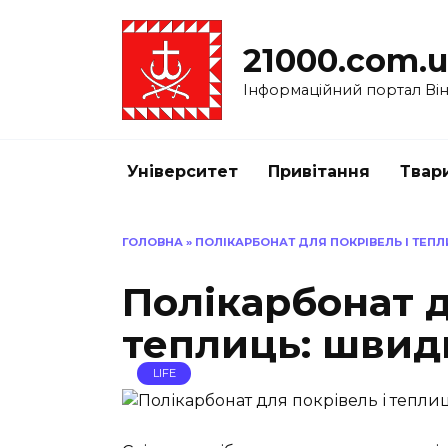
Перейти
до
21000.com.
вмісту
Інформаційний портал Вінн
Університет
Привітання
Твар
ГОЛОВНА
»
ПОЛІКАРБОНАТ ДЛЯ ПОКРІВЕЛЬ І ТЕП
Полікарбонат д
теплиць: швид
LIFE