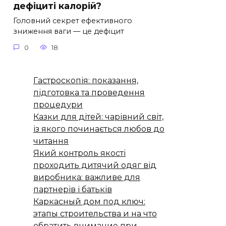
дефіциті калорій?
Головний секрет ефективного
зниження ваги — це дефіцит
0
18
Гастроскопія: показання,
підготовка та проведення
процедури
Казки для дітей: чарівний світ,
із якого починається любов до
читання
Який контроль якості
проходить дитячий одяг від
виробника: важливе для
партнерів і батьків
Каркасный дом под ключ:
этапы строительства и на что
обратить внимание при