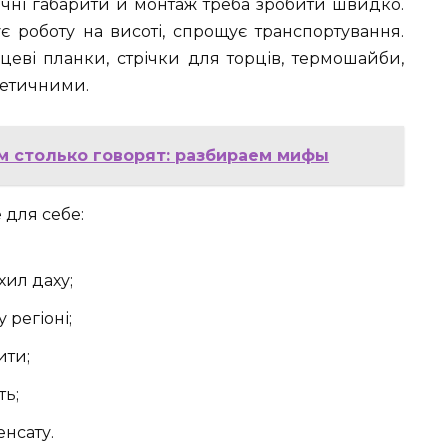
точні габарити й монтаж треба зробити швидко.
є роботу на висоті, спрощує транспортування.
рцеві планки, стрічки для торців, термошайби,
метичними.
ем столько говорят: разбираем мифы
 для себе:
хил даху;
 регіоні;
ити;
ть;
енсату.