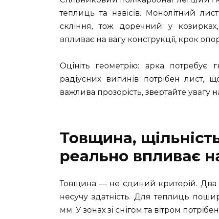
теплиць та навісів. Монолітний лис
скління, тож доречний у козирках,
впливає на вагу конструкції, крок опо
Оцініть геометрію: арка потребує г
радіусних вигинів потрібен лист, 
важлива прозорість, звертайте увагу на
Товщина, щільність
реально впливає н
Товщина — не єдиний критерій. Два л
несучу здатність. Для теплиць пошир
мм. У зонах зі снігом та вітром потрібе