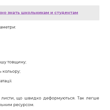
ужно знать школьникам и студентам
аметри:
ашу товщину;
ь кольору;
тації.
і» листи, що швидко деформуються. Так легше
альним ресурсом.