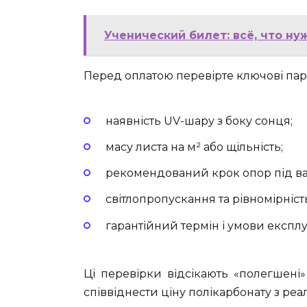
Ученический билет: всё, что н
Перед оплатою перевірте ключові пар
наявність UV-шару з боку сонця;
масу листа на м² або щільність;
рекомендований крок опор під в
світлопропускання та рівномірніст
гарантійний термін і умови експлуа
Ці перевірки відсікають «полегшен
співвіднести ціну полікарбонату з ре