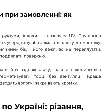
 при замовленні: як
труктури, інколи — позначку UV. Плутанина
ять усередину або знімають плівку до монтажу.
нячний» бік, і його важливо не переплутати.
е подряпати поверхню.
ають йти вздовж стоку, інакше накопичиться
рметизувати торці без вентиляції. Краще
відводять вологу і закривають кромку.
по Україні: різання,