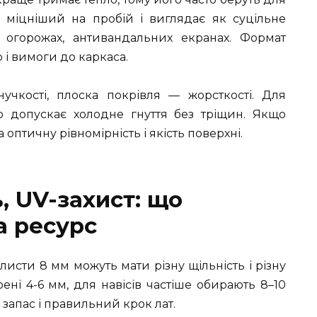
т міцніший на пробій і виглядає як суцільне
 огорожах, антивандальних екранах. Формат
р і вимоги до каркаса.
нучкості, плоска покрівля — жорсткості. Для
що допускає холодне гнуття без тріщин. Якщо
 оптичну рівномірність і якість поверхні.
, UV-захист: що
а ресурс
исти 8 мм можуть мати різну щільність і різну
ені 4-6 мм, для навісів частіше обирають 8–10
н запас і правильний крок лат.