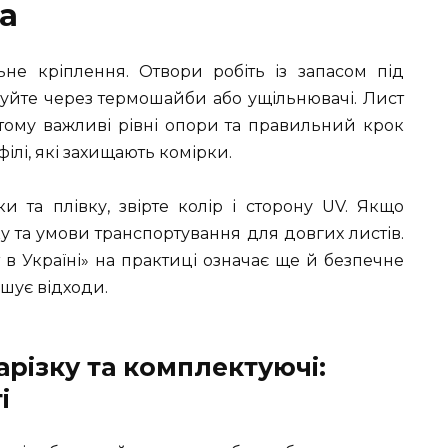
а
ьне кріплення. Отвори робіть із запасом під
уйте через термошайби або ущільнювачі. Лист
тому важливі рівні опори та правильний крок
філі, які захищають комірки.
 та плівку, звірте колір і сторону UV. Якщо
ку та умови транспортування для довгих листів.
в Україні» на практиці означає ще й безпечне
шує відходи.
різку та комплектуючі:
і