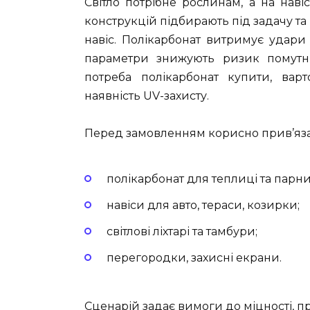
Світло потрібне рослинам, а на навіс
конструкцій підбирають під задачу та 
навіс. Полікарбонат витримує удари
параметри знижують ризик помутні
потреба
полікарбонат купити
, вар
наявність UV-захисту.
Перед замовленням корисно прив’яза
полікарбонат для теплиці та парни
навіси для авто, тераси, козирки;
світлові ліхтарі та тамбури;
перегородки, захисні екрани.
Сценарій задає вимоги до міцності, пр