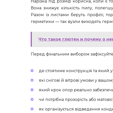
Нарізка під розмір корисна, коли є 
Вона знижує кількість пилу, полегшу
Разом із листами беруть профілі, то
герметики — так вузли виходять гер
Что такое глютен и почему о н
Перед фінальним вибором зафіксуйте
де стоятиме конструкція та який у
які снігові й вітрові умови у вашому
який крок опор реально забезпеч
чи потрібна прозорість або матовіс
як організується відведення конд