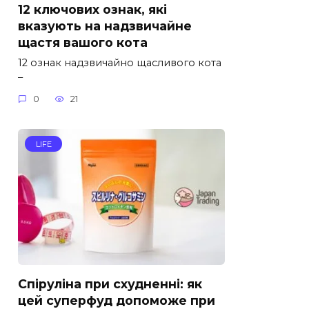
12 ключових ознак, які
вказують на надзвичайне
щастя вашого кота
12 ознак надзвичайно щасливого кота
–
0
21
LIFE
Спіруліна при схудненні: як
цей суперфуд допоможе при