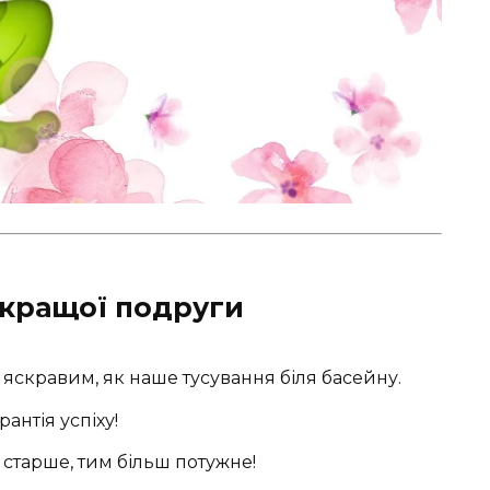
 кращої подруги
 яскравим, як наше тусування біля басейну.
антія успіху!
м старше, тим більш потужне!