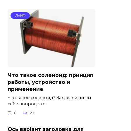
ЛАЙФ
Что такое соленоид: принцип
работы, устройство и
применение
Что такое соленоид? Задавали ли вы
себе вопрос, что
0
23
Ось варіант заголовка для