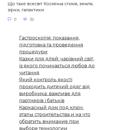
Що таке всесвіт Космічна стихія, земля,
зірки, галактики
0
32
Гастроскопія: показання,
підготовка та проведення
процедури
Казки для дітей: чарівний світ,
із якого починається любов до
читання
Який контроль якості
проходить дитячий одяг від
виробника: важливе для
партнерів і батьків
Каркасный дом под ключ:
этапы строительства и на что
обратить внимание при
выборе технологии