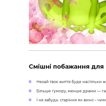
Смішні побажання для
Нехай твоє життя буде настільки ж
Більше гумору, менше драми — гар
І не забудь: старіння як вино – чи