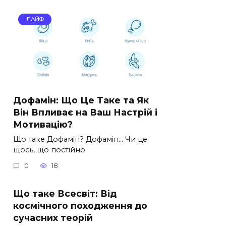
ЛАЙФ
Дофамін: Що Це Таке та Як
Він Впливає на Ваш Настрій і
Мотивацію?
Що таке Дофамін? Дофамін… Чи це
щось, що постійно
0
18
Що таке Всесвіт: Від
космічного походження до
сучасних теорій