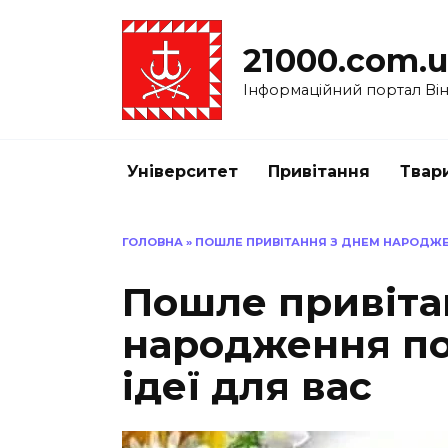
Перейти
до
21000.com.
вмісту
Інформаційний портал Вінн
Університет
Привітання
Твар
ГОЛОВНА
»
ПОШЛЕ ПРИВІТАННЯ З ДНЕМ НАРОДЖЕН
Пошле привіта
народження по
ідеї для вас