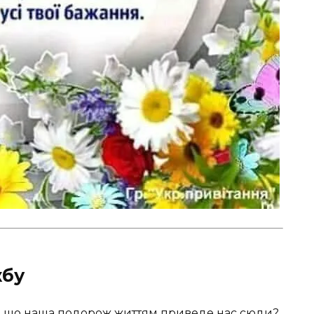
жбу
в, що наша подорож життям приведе нас сюди?