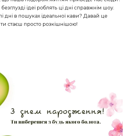
 безглузді ідеї роблять ці дні справжнім шоу.
лі дні в пошуках ідеальної кави? Давай це
– ти стаєш просто розкішнішою!