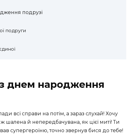
одження подрузі
ої подруги
єдиної
 з днем народження
лади всі справи на потім, а зараз слухай! Хочу
 ж шалена й непередбачувана, як цієї миті! Ти
ував супергероїню, точно звернув бися до тебе!