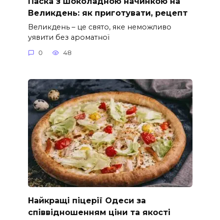
Паска з шоколадною начинкою на
Великдень: як приготувати, рецепт
Великдень – це свято, яке неможливо
уявити без ароматної
0
48
Найкращі піцерії Одеси за
співвідношенням ціни та якості