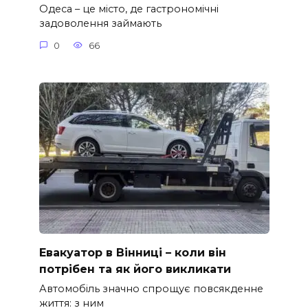
Одеса – це місто, де гастрономічні
задоволення займають
0
66
Евакуатор в Вінниці – коли він
потрібен та як його викликати
Автомобіль значно спрощує повсякденне
життя: з ним