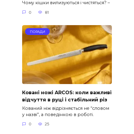
Чому кішки вилизуються і чистяться? –
0
81
ПОРАДИ
Ковані ножі ARCOS: коли важливі
відчуття в руці і стабільний різ
Кований ніж відрізняється не “словом
у назві”, а поведінкою в роботі.
0
25