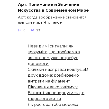
Арт: Понимание и Значение
Искусства в Современном Мире
Арт: когда воображение становится
языком мира Что такое
0
23
Невидимі сигнали: як
зрозуміти, що проблема з
алкоголем уже потребує
допомоги
Скільки насправді коштує 3D
друк вдома: розбираємо
витрати на філамент
Лікування алкоголізму у
Вінниці: як повернутись до
тверезого життя
Як ресторан або мережа