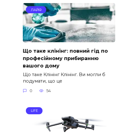
ЛАЙФ
Що таке клінінг: повний гід по
професійному прибиранню
вашого дому
Що таке Клінінг Клінінг. Ви могли б
подумати, що це
0
54
LIFE