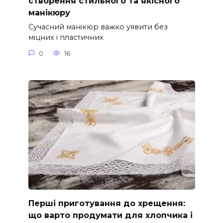
створення стильного та якісного
манікюру
Сучасний манікюр важко уявити без
міцних і пластичних
0
16
Перші приготування до хрещення:
що варто продумати для хлопчика і