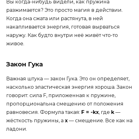
Вы когда-нибудь видели, как пружина
разжимается? Это просто магия в действии.
Когда она сжата или растянута, в ней
накапливается энергия, готовая вырваться
наружу. Как будто внутри неё живёт что-то
живое.
Закон Гука
Важная штука — закон Гука. Это он определяет,
насколько эластическая энергия хороша. Закон
говорит: сила F, приложенная к пружине,
пропорциональна смещению от положения
равновесия. Формула такая:
F = -kx
, где
k
—
жёсткость пружины, а
x
— смещение. Все как на
ладони.