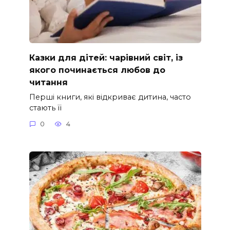
Казки для дітей: чарівний світ, із
якого починається любов до
читання
Перші книги, які відкриває дитина, часто
стають її
0
4