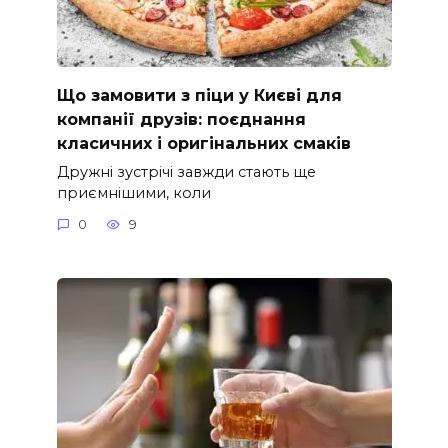
Що замовити з піци у Києві для
компанії друзів: поєднання
класичних і оригінальних смаків
Дружні зустрічі завжди стають ще
приємнішими, коли
0
9