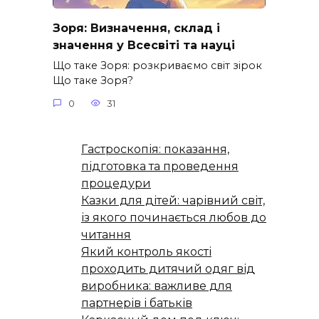
Зоря: Визначення, склад і
значення у Всесвіті та науці
Що таке Зоря: розкриваємо світ зірок
Що таке Зоря?
0
31
Гастроскопія: показання,
підготовка та проведення
процедури
Казки для дітей: чарівний світ,
із якого починається любов до
читання
Який контроль якості
проходить дитячий одяг від
виробника: важливе для
партнерів і батьків