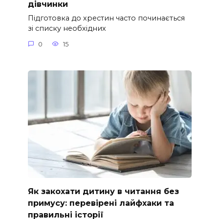
дівчинки
Підготовка до хрестин часто починається
зі списку необхідних
0
15
Як закохати дитину в читання без
примусу: перевірені лайфхаки та
правильні історії