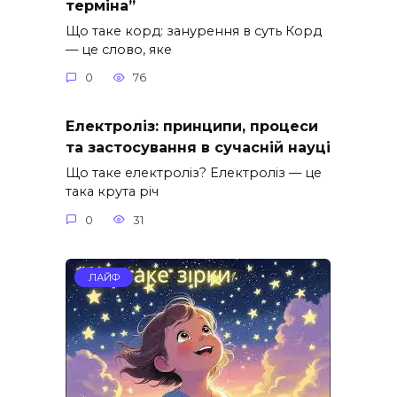
терміна”
Що таке корд: занурення в суть Корд
— це слово, яке
0
76
Електроліз: принципи, процеси
та застосування в сучасній науці
Що таке електроліз? Електроліз — це
така крута річ
0
31
ЛАЙФ