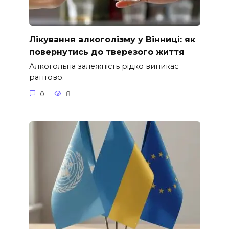
Лікування алкоголізму у Вінниці: як
повернутись до тверезого життя
Алкогольна залежність рідко виникає
раптово.
0
8