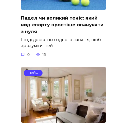
Падел чи великий теніс: який
вид спорту простіше опанувати
з нуля
Іноді достатньо одного заняття, щоб
зрозуміти: цей
0
15
ЛАЙФ