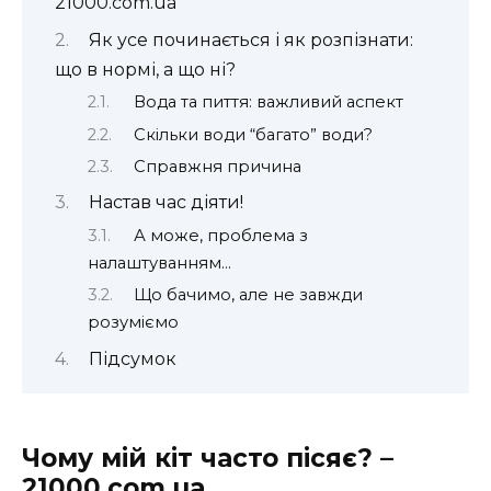
21000.com.ua
Як усе починається і як розпізнати:
що в нормі, а що ні?
Вода та пиття: важливий аспект
Скільки води “багато” води?
Справжня причина
Настав час діяти!
А може, проблема з
налаштуванням…
Що бачимо, але не завжди
розуміємо
Підсумок
Чому мій кіт часто пісяє? –
21000.com.ua