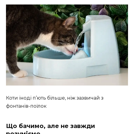
Коти іноді п’ють більше, ніж зазвичай з
фонтанів-поїлок
Що бачимо, але не завжди
розуміємо