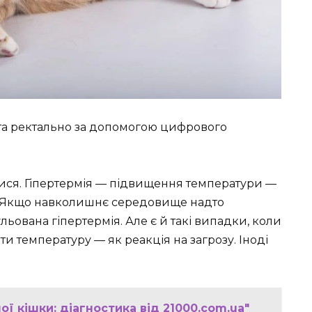
а ректально за допомогою цифрового
тися. Гіпертермія — підвищення температури —
і. Якщо навколишнє середовище надто
льована гіпертермія. Але є й такі випадки, коли
и температуру — як реакція на загрозу. Іноді
ї кішки: діагностика від 21000.com.ua"