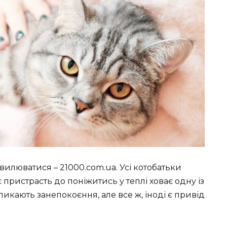
вилюватися – 21000.com.ua. Усі котобатьки
 пристрасть до поніжитись у теплі ховає одну із
икають занепокоєння, але все ж, іноді є привід