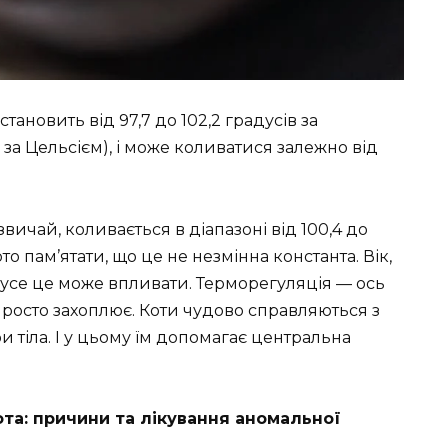
тановить від 97,7 до 102,2 градусів за
в за Цельсієм), і може коливатися залежно від
звичай, коливається в діапазоні від 100,4 до
то пам’ятати, що це не незмінна константа. Вік,
 — усе це може впливати. Терморегуляція — ось
просто захоплює. Коти чудово справляються з
тіла. І у цьому їм допомагає центральна
ота: причини та лікування аномальної