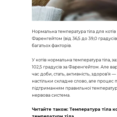
Нормальна температура тіла для котів с
Фаренгейтом (від 36,5 до 39,0 градусі
багатьох факторів.
У котів нормальна температура тіла, за
102,5 градусів за Фаренгейтом. Але вар
час доби, стать, активність, здоров’я
настільки складне слово, але процес 
підтриманням правильної температури 
нервова система.
Читайте також: Температура тіла к
температури тіла