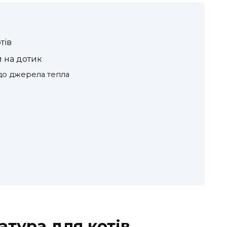
тів
й на дотик
 до джерела тепла
тура для котів