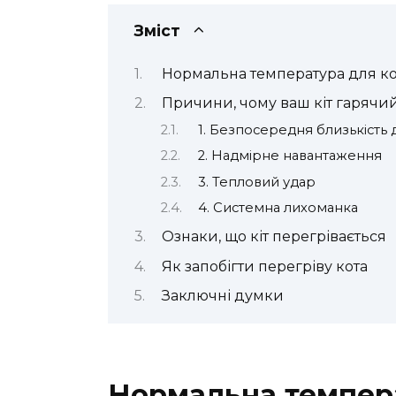
Зміст
Нормальна температура для ко
Причини, чому ваш кіт гарячи
1. Безпосередня близькість
2. Надмірне навантаження
3. Тепловий удар
4. Системна лихоманка
Ознаки, що кіт перегрівається
Як запобігти перегріву кота
Заключні думки
Нормальна темпера