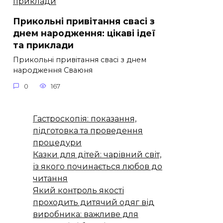
Прикольні привітання свасі з
днем народження: цікаві ідеї
та приклади
Прикольні привітання свасі з днем
народження Сваюня
0
167
Гастроскопія: показання,
підготовка та проведення
процедури
Казки для дітей: чарівний світ,
із якого починається любов до
читання
Який контроль якості
проходить дитячий одяг від
виробника: важливе для