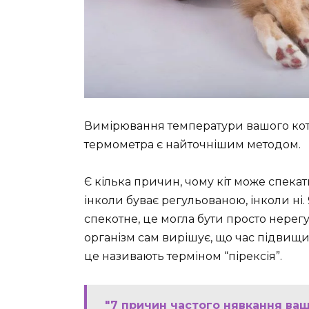
Вимірювання температури вашого кот
термометра є найточнішим методом.
Є кілька причин, чому кіт може спека
інколи буває регульованою, інколи н
спекотне, це могла бути просто нерегу
організм сам вирішує, що час підвищит
це називають терміном “пірексія”.
"7 причин частого нявкання вашо