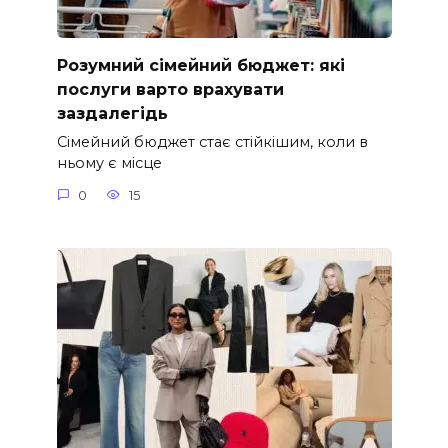
Розумний сімейний бюджет: які
послуги варто врахувати
заздалегідь
Сімейний бюджет стає стійкішим, коли в
ньому є місце
0
15