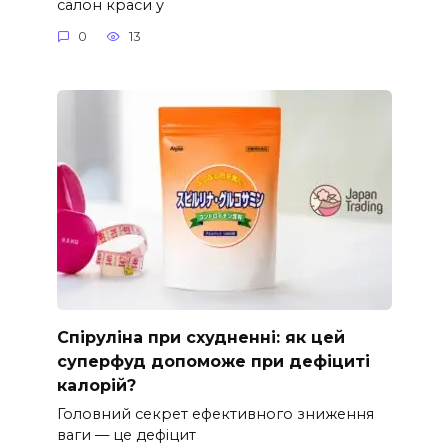
салон краси у
0
13
Спіруліна при схудненні: як цей
суперфуд допоможе при дефіциті
калорій?
Головний секрет ефективного зниження
ваги — це дефіцит