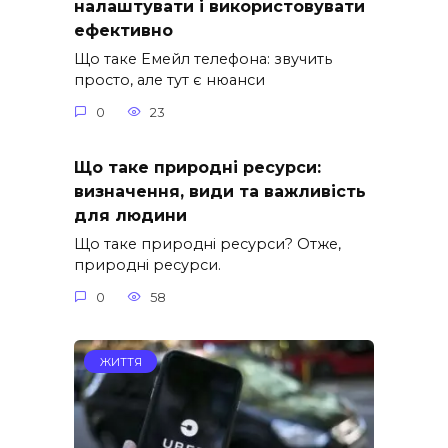
налаштувати і використовувати
ефективно
Що таке Емейл телефона: звучить
просто, але тут є нюанси
0
23
Що таке природні ресурси:
визначення, види та важливість
для людини
Що таке природні ресурси? Отже,
природні ресурси.
0
58
ЖИТТЯ