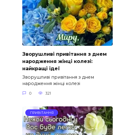
Зворушливі привітання з днем
народження жінці колезі:
найкращі ідеї
Зворушливі привітання з днем
народження жінці колезі
0
321
ПРИВІТАННЯ