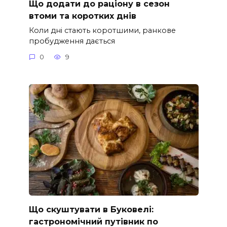
Що додати до раціону в сезон
втоми та коротких днів
Коли дні стають коротшими, ранкове
пробудження дається
0
9
Що скуштувати в Буковелі:
гастрономічний путівник по