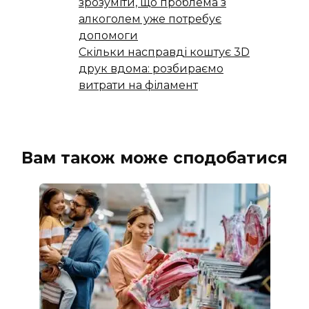
зрозуміти, що проблема з
алкоголем уже потребує
допомоги
Скільки насправді коштує 3D
друк вдома: розбираємо
витрати на філамент
Вам також може сподобатися