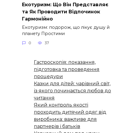
Екотуризм: Що Він Представляє
та Як Проводити Відпочинок
Гармонійно
Екотуризм: подорож, що лікує душу й
планету Простими
0
37
Гастроскопія: показання,
підготовка та проведення
процедури
Казки для дітей: чарівний світ,
із якого починається любов до
читання
Який контроль якості
проходить дитячий одяг від
виробника: важливе для
партнерів і батьків