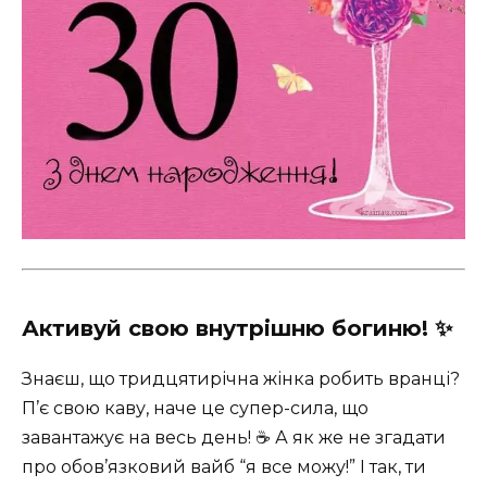
Активуй свою внутрішню богиню! ✨
Знаєш, що тридцятирічна жінка робить вранці?
П’є свою каву, наче це супер-сила, що
завантажує на весь день! ☕️ А як же не згадати
про обов’язковий вайб “я все можу!” І так, ти