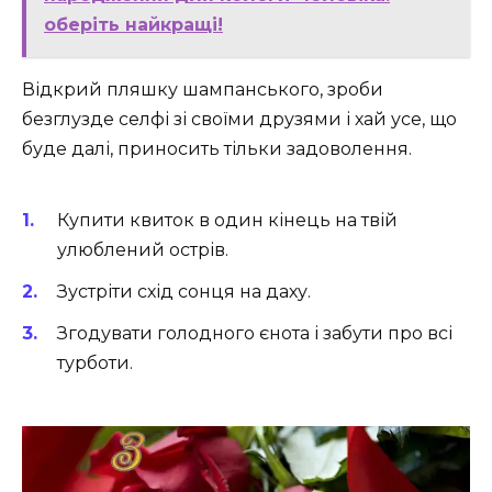
оберіть найкращі!
Відкрий пляшку шампанського, зроби
безглузде селфі зі своїми друзями і хай усе, що
буде далі, приносить тільки задоволення.
Купити квиток в один кінець на твій
улюблений острів.
Зустріти схід сонця на даху.
Згодувати голодного єнота і забути про всі
турботи.