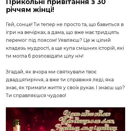
Прикольні привітання з 30
річчям жінці!
Гей, сонце! Ти тепер не просто та, що бавиться в
ігри на вечірках, а дама, що вже має тридцять
перемог під поясом! Уявляєш? Це ж цілий
кладезь мудрості, а ще купа смішних історій, які
ти могла б розповідати цілу ніч!
Згадай, як вчора ми святкували твоє
двадцятиріччя, а вже ти справжня леді, яка
знає, як тримати життя у своїх руках. І знаєш що?
Ти справляєшся чудово!