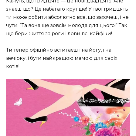
Кажуть, що тридцять — це нові двадцять. Але
знаєш що? Це набагато крутіше! У твої тридцять
ти може робити абсолютно все, що захочеш, і не
чути: “Та вона ще зовсім молода для цього!” Так
що бери життя за роги і лови всі кайфіки!
Ти тепер офіційно встигаєш і на йогу, і на
вечірку, і бути найкращою мамою для своїх
котів!