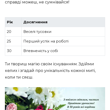
справді можеш, не сумнівайся!
Рік
Досягнення
20
Веселі тусовки
25
Перший успіх на роботі
30
Впевненість у собі
Ти твориш магію своїм існуванням. Здійми
келих і згадай про унікальність кожної миті,
коли ти сяєш.