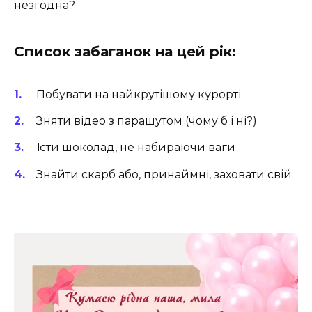
незгодна?
Список забаганок на цей рік:
Побувати на найкрутішому курорті ️
Зняти відео з парашутом (чому б і ні?)
Їсти шоколад, не набираючи ваги
Знайти скарб або, принаймні, заховати свій