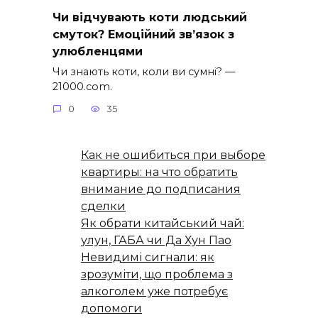
Чи відчувають коти людський
смуток? Емоційний зв’язок з
улюбленцями
Чи знають коти, коли ви сумні? —
21000.com.
0
35
Как не ошибиться при выборе
квартиры: на что обратить
внимание до подписания
сделки
Як обрати китайський чай:
улун, ГАБА чи Да Хун Пао
Невидимі сигнали: як
зрозуміти, що проблема з
алкоголем уже потребує
допомоги