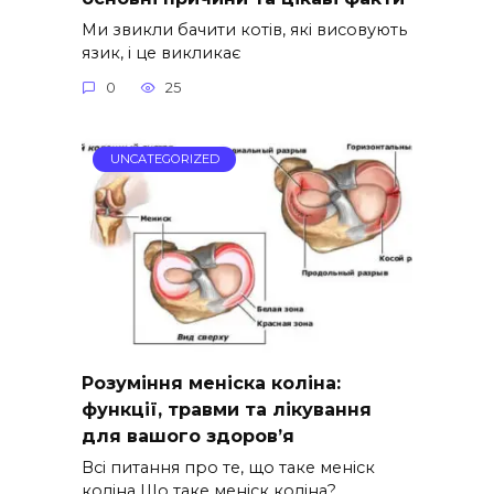
Ми звикли бачити котів, які висовують
язик, і це викликає
0
25
UNCATEGORIZED
Розуміння меніска коліна:
функції, травми та лікування
для вашого здоров’я
Всі питання про те, що таке меніск
коліна Що таке меніск коліна?