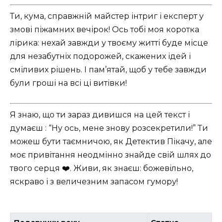
Ти, кума, справжній майстер інтриг і експерт у
змові піжамних вечірок! Ось тобі моя коротка
лірика: нехай завжди у твоєму житті буде місце
для незабутніх подорожей, скажених ідей і
сміливих рішень. І пам’ятай, щоб у тебе завжди
були гроші на всі ці витівки!
Я знаю, що ти зараз дивишся на цей текст і
думаєш : “Ну ось, мене знову розсекретили!” Ти
можеш бути таємничою, як Детектив Пікачу, але
моє привітання неодмінно знайде свій шлях до
твого серця ❤️. Живи, як знаєш: божевільно,
яскраво і з величезним запасом гумору!