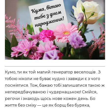
Кумо, ти як той малий генератор веселощів . З
тобою ніколи не буває нудно і завжди є з чого
посміятися. Тож, бажаю тобі залишатися такою ж
непередбачуваною і чудернацькою! Смійся,
регочи і знаходь щось нове кожен день. Бо
життя без сміху — це як борщ без буряка,