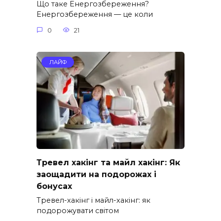
Що таке Енергозбереження?
Енергозбереження — це коли
0
21
ЛАЙФ
Тревел хакінг та майл хакінг: Як
заощадити на подорожах і
бонусах
Тревел-хакінг і майл-хакінг: як
подорожувати світом