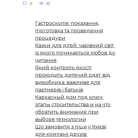
0
10
Гастроскопія: показання,
підготовка та проведення
процедури
Казки для дітей: чарівний світ,
із якого починається любов до
читання
Який контроль якості
проходить дитячий одяг від
виробника: важливе для
партнерів і батьків
Каркасный дом под ключ:
этапы строительства и на что
обратить внимание при
выборе технологии
Що замовити з піци у Києві
для компанії друзів: