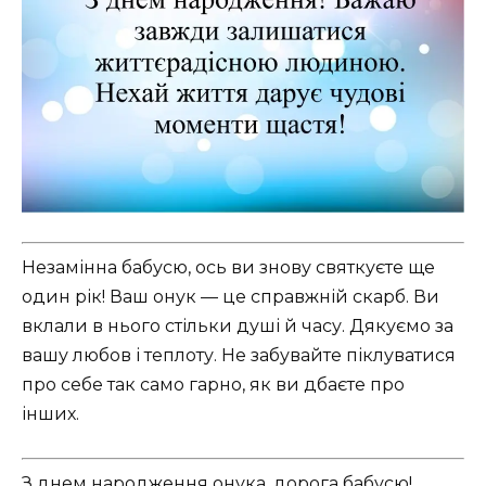
Незамінна бабусю, ось ви знову святкуєте ще
один рік! Ваш онук — це справжній скарб. Ви
вклали в нього стільки душі й часу. Дякуємо за
вашу любов і теплоту. Не забувайте піклуватися
про себе так само гарно, як ви дбаєте про
інших.
З днем народження онука, дорога бабусю!