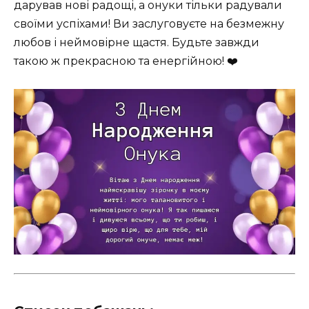
дарував нові радощі, а онуки тільки радували
своїми успіхами! Ви заслуговуєте на безмежну
любов і неймовірне щастя. Будьте завжди
такою ж прекрасною та енергійною! ❤️