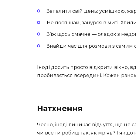
Запалити свій день: усмішкою, жа
Не поспішай, занурся в миті. Хвил
З’їж щось смачне — оладок з медо
Знайди час для розмови з самим 
Іноді досить просто відкрити вікно, вд
пробивається всередині. Кожен ранок 
Натхнення
Чесно, іноді виникає відчуття, що це са
чи все ти робиш так, як мріяв? І якщо 