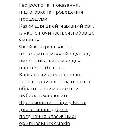
Гастроскопія: показання,
підготовка та проведення
процедури
Казки для дітей: чарівний світ,
із якого починається любов до
читання
Який контроль якості
проходить дитячий одяг від
виробника: важливе для
партнерів і батьків
Каркасный дом под ключ:
этапы строительства и на что
обратить внимание при
выборе технологии
Що замовити з піци у Києві
для компанії друзів:
поєднання класичних і
оригінальних смаків