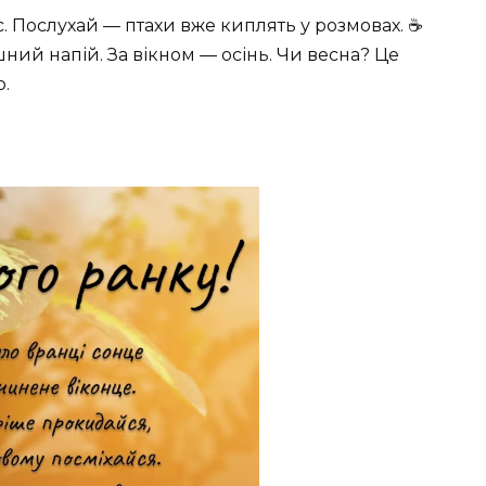
. Послухай — птахи вже киплять у розмовах. ☕
ний напій. За вікном — осінь. Чи весна? Це
о.