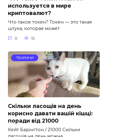
используется в мире
криптовалют?
Что такое токен? Токен — это такая
штука, которая может
0
15
ТВАРИНИ
Скільки ласощів на день
корисно давати вашій кішці:
поради від 21000
Кейт Барінгтон / 21000 Скільки
ласощів на день можна