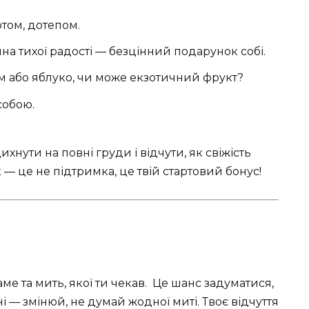
ртом, дотепом.
ина тихої радості — безцінний подарунок собі.
м або яблуко, чи може екзотичний фрукт?
собою.
ихнути на повні груди і відчути, як свіжість
— це не підтримка, це твій стартовий бонус!
ме та мить, якої ти чекав. ️ Це шанс задуматися,
ні — змінюй, не думай жодної миті. Твоє відчуття