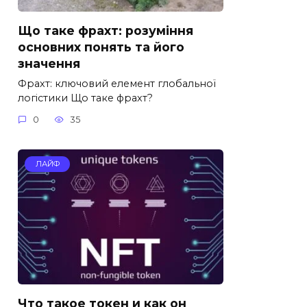
Що таке фрахт: розуміння
основних понять та його
значення
Фрахт: ключовий елемент глобальної
логістики Що таке фрахт?
0
35
ЛАЙФ
Что такое токен и как он