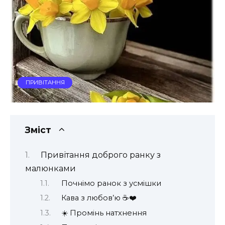
ПРИВІТАННЯ
Зміст
Привітання доброго ранку з
малюнками
Почнімо ранок з усмішки
Кава з любов’ю ☕️❤️
☀️ Промінь натхнення