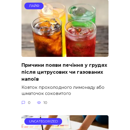
ЛАЙФ
Причини появи печіння у грудях
після цитрусових чи газованих
напоїв
Ковток прохолодного лимонаду або
шматочок соковитого
0
10
UNCATEGORIZED