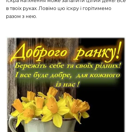
Іскра натхнення може запалити цілий день! Все
в твоїх руках. Ловімо цю іскру і горітимемо
разом з нею.