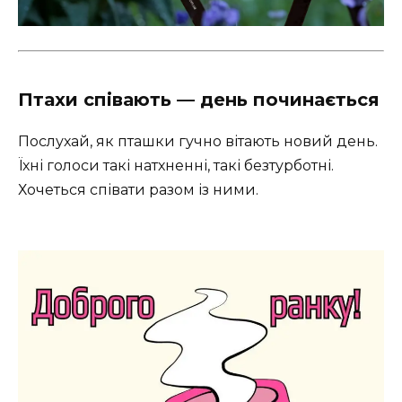
Птахи співають — день починається
Послухай, як пташки гучно вітають новий день.
Їхні голоси такі натхненні, такі безтурботні.
Хочеться співати разом із ними.