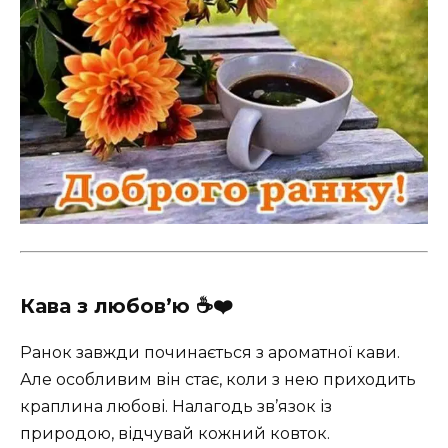
Кава з любов’ю ☕️❤️
Ранок завжди починається з ароматної кави.
Але особливим він стає, коли з нею приходить
краплина любові. Налагодь зв’язок із
природою, відчувай кожний ковток.