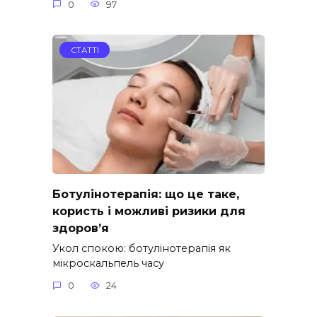
0
97
СТАТТІ
Ботулінотерапія: що це таке,
користь і можливі ризики для
здоров’я
Укол спокою: ботулінотерапія як
мікроскальпель часу
0
24