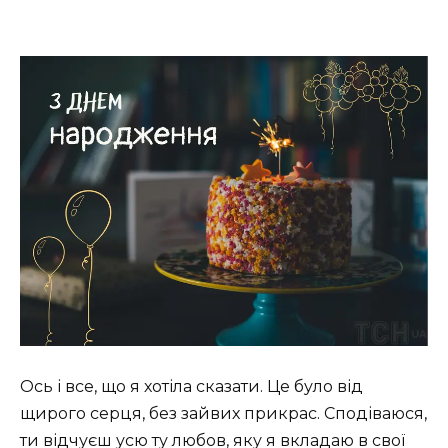
Ось і все, що я хотіла сказати. Це було від
щирого серця, без зайвих прикрас. Сподіваюся,
ти відчуєш усю ту любов, яку я вкладаю в свої