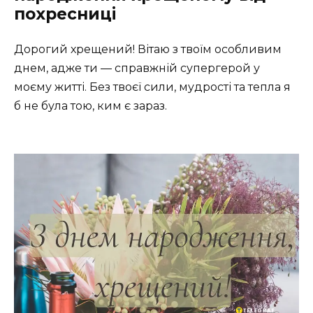
похресниці
Дорогий хрещений! Вітаю з твоїм особливим
днем, адже ти — справжній супергерой у
моєму житті. Без твоєї сили, мудрості та тепла я
б не була тою, ким є зараз.