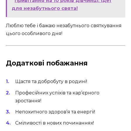
Привітання на 10 років дівчинці: Ідеї
для незабутнього свята!
Люблю тебе і бажаю незабутнього святкування
цього особливого дня!
Додаткові побажання
Щастя та добробуту в родині!
Професійних успіхів та кар’єрного
зростання!
Непохитного здоров’я та енергії!
Сміливості в нових починаннях!