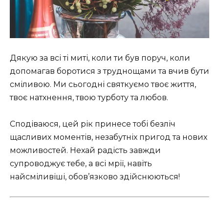
Дякую за всі ті миті, коли ти був поруч, коли
допомагав боротися з труднощами та вчив бути
сміливою. Ми сьогодні святкуємо твоє життя,
твоє натхнення, твою турботу та любов.
Сподіваюся, цей рік принесе тобі безліч
щасливих моментів, незабутніх пригод та нових
можливостей. Нехай радість завжди
супроводжує тебе, а всі мрії, навіть
найсміливіші, обов’язково здійснюються!