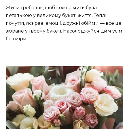
Жити треба так, щоб кожна мить була
петалькою у великому букеті життя. Теплі
почуття, яскраві емоції, дружні обійми — все це
зібране у твоєму букеті. Насолоджуйся цим усім
без міри .