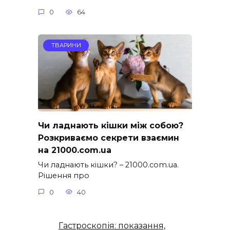
0
64
ТВАРИНИ
Чи ладнають кішки між собою?
Розкриваємо секрети взаємин
на 21000.com.ua
Чи ладнають кішки? – 21000.com.ua.
Рішення про
0
40
Гастроскопія: показання,