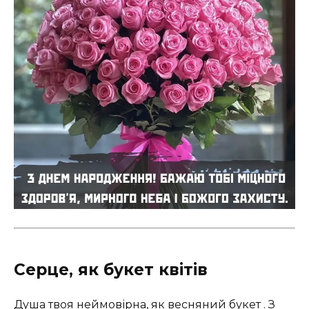
Серце, як букет квітів
Душа твоя неймовірна, як весняний букет . З