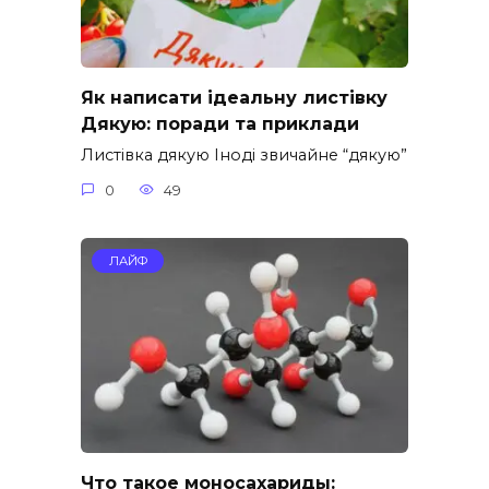
Як написати ідеальну листівку
Дякую: поради та приклади
Листівка дякую Іноді звичайне “дякую”
0
49
ЛАЙФ
Что такое моносахариды: