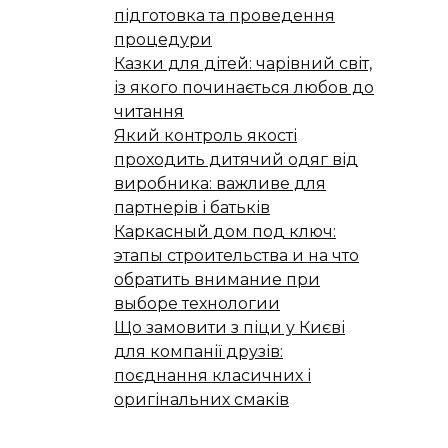
підготовка та проведення
процедури
Казки для дітей: чарівний світ,
із якого починається любов до
читання
Який контроль якості
проходить дитячий одяг від
виробника: важливе для
партнерів і батьків
Каркасный дом под ключ:
этапы строительства и на что
обратить внимание при
выборе технологии
Що замовити з піци у Києві
для компанії друзів:
поєднання класичних і
оригінальних смаків