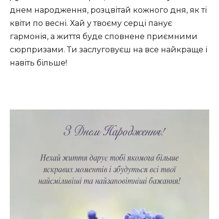
днем народження, розцвітай кожного дня, як ті
квіти по весні. Хай у твоєму серці панує
гармонія, а життя буде сповнене приємними
сюрпризами. Ти заслуговуєш на все найкраще і
навіть більше!