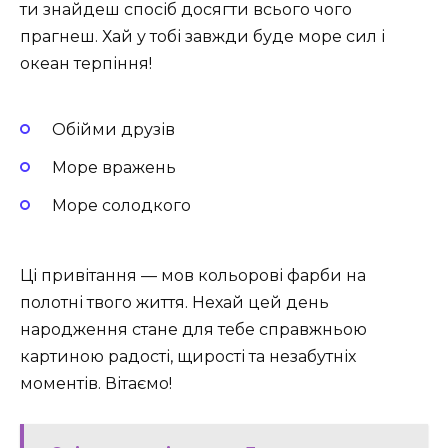
ти знайдеш спосіб досягти всього чого
прагнеш. Хай у тобі завжди буде море сил і
океан терпіння!
Обійми друзів
Море вражень
Море солодкого
Ці привітання — мов кольорові фарби на
полотні твого життя. Нехай цей день
народження стане для тебе справжньою
картиною радості, щирості та незабутніх
моментів. Вітаємо!