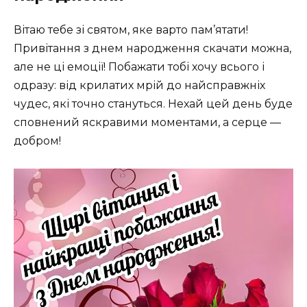
Вітаю тебе зі святом, яке варто пам’ятати!
Привітання з днем народження скачати можна,
але не ці емоції! Побажати тобі хочу всього і
одразу: від крилатих мрій до найсправжніх
чудес, які точно стануться. Нехай цей день буде
сповнений яскравими моментами, а серце —
добром!