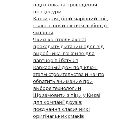
підготовка та проведення
процедури
Казки для дітей: чарівний світ,
із якого починається любов до
читання
Який контроль якості
проходить дитячий одяг від
виробника: важливе для
партнерів і батьків
Каркасный дом под ключ:
этапы строительства и на что
обратить внимание при
выборе технологии
Що замовити з піци у Києві
для компанії друзів:
поєднання класичних і
оригінальних смаків