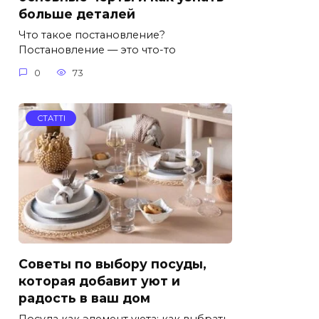
больше деталей
Что такое постановление?
Постановление — это что-то
0
73
СТАТТІ
Советы по выбору посуды,
которая добавит уют и
радость в ваш дом
Посуда как элемент уюта: как выбрать