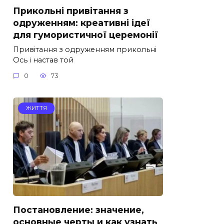
Прикольні привітання з
одруженням: креативні ідеї
для гумористичної церемонії
Привітання з одруженням прикольні
Ось і настав той
0
73
ЖИТТЯ
Постановление: значение,
основные черты и как узнать