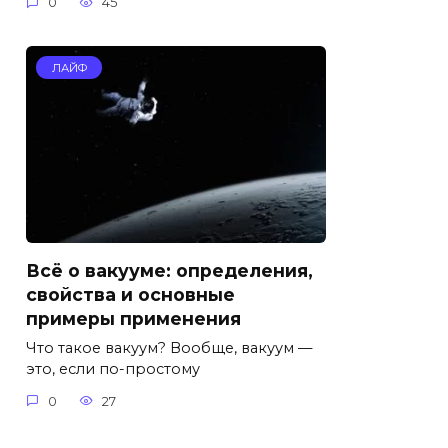
0
45
ЛАЙФ
Всё о вакууме: определения,
свойства и основные
примеры применения
Что такое вакуум? Вообще, вакуум —
это, если по-простому
0
27