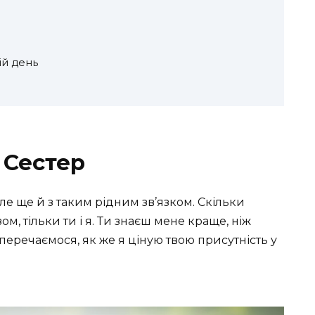
ій день
 Сестер
але ще й з таким рідним зв’язком. Скільки
ом, тільки ти і я. Ти знаєш мене краще, ніж
 сперечаємося, як же я ціную твою присутність у