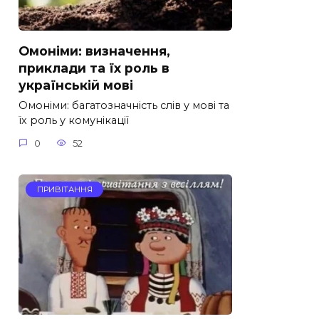
Омоніми: визначення,
приклади та їх роль в
українській мові
Омоніми: багатозначність слів у мові та
їх роль у комунікації
0
52
ПРИВІТАННЯ