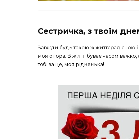
Сестричка, з твоїм дне
Завжди будь такою ж життєрадісною і 
моя опора. В житті буває часом важко,
тобі за це, моя рідненька!