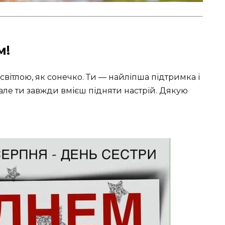
м!
світлою, як сонечко. Ти — найліпша підтримка і
 але ти завжди вмієш підняти настрій. Дякую