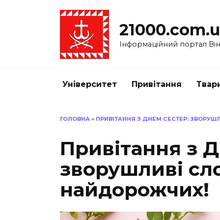
Перейти
до
21000.com.
вмісту
Інформаційний портал Вінн
Університет
Привітання
Твар
ГОЛОВНА
»
ПРИВІТАННЯ З ДНЕМ СЕСТЕР: ЗВОРУ
Привітання з Д
зворушливі сл
найдорожчих!