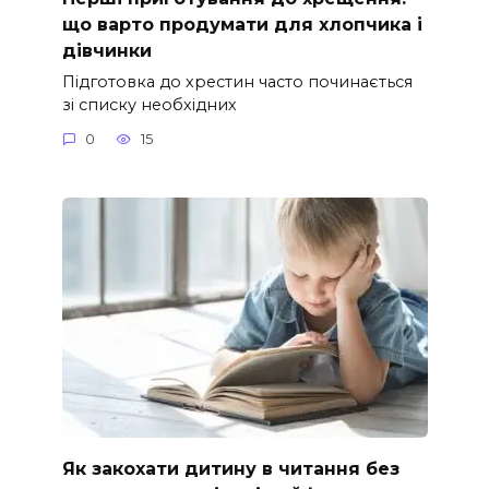
що варто продумати для хлопчика і
дівчинки
Підготовка до хрестин часто починається
зі списку необхідних
0
15
Як закохати дитину в читання без