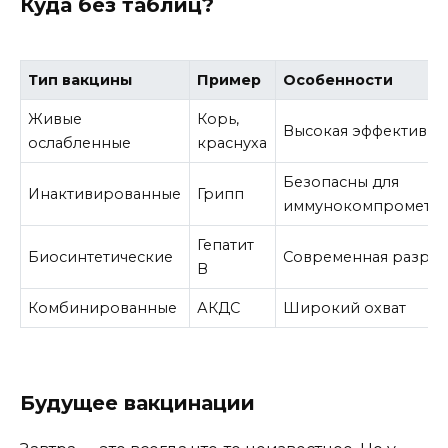
Куда без таблиц?
Тип вакцины
Пример
Особенности
Живые
Корь,
Высокая эффективно
ослабленные
краснуха
Безопасны для
Инактивированные
Грипп
иммунокомпромети
Гепатит
Биосинтетические
Современная разраб
В
Комбинированные
АКДС
Широкий охват
Будущее вакцинации