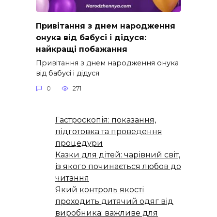
Привітання з днем народження
онука від бабусі і дідуся:
найкращі побажання
Привітання з днем народження онука
від бабусі і дідуся
0
271
Гастроскопія: показання,
підготовка та проведення
процедури
Казки для дітей: чарівний світ,
із якого починається любов до
читання
Який контроль якості
проходить дитячий одяг від
виробника: важливе для