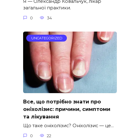
Я — Олександр Ковальчук, лікар
загальної практики.
0
34
UNCATEGORIZED
Все, що потрібно знати про
оніхолізис: причини, симптоми
та лікування
Що таке оніхолізис? Оніхолізис — це…
0
22