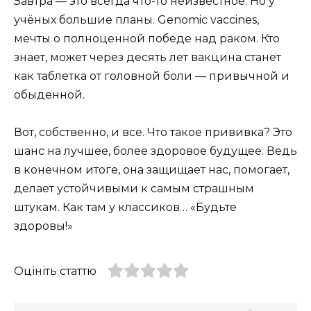
Завтра — это всегда что-то неизвестное. Но у
учёных большие планы. Genomic vaccines,
мечты о полноценной победе над раком. Кто
знает, может через десять лет вакцина станет
как таблетка от головной боли — привычной и
обыденной.
Вот, собственно, и все. Что такое прививка? Это
шанс на лучшее, более здоровое будущее. Ведь
в конечном итоге, она защищает нас, помогает,
делает устойчивыми к самым страшным
штукам. Как там у классиков… «Будьте
здоровы!»
Оцініть статтю