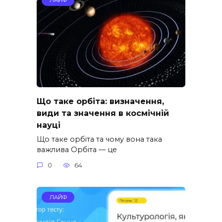
ЛАЙФ
Що таке орбіта: визначення,
види та значення в космічній
науці
Що таке орбіта та чому вона така
важлива Орбіта — це
0
64
ЛАЙФ