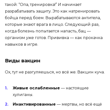
такой: “Опа, тренировка!” И начинает
разрабатывать защиту. Это как натренировать
бойца перед боем. Вырабатываются антитела,
которые знают врага в лицо. Следующий раз,
когда болезнь попытается напасть, бац —
организм уже готов. Прививка — как прокачка
навыков в игре.
Виды вакцин
Ох, тут не разгуляешься, но всё же. Вакцин куча.
Живые ослабленные
— настоящие
хулиганы.
Инактивированные
— мертвы, но всё ещё