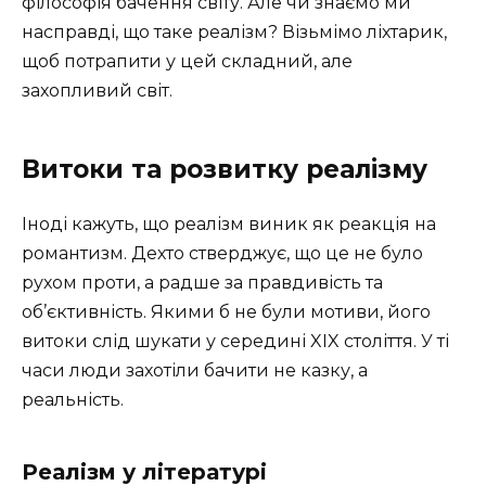
філософія бачення світу. Але чи знаємо ми
насправді, що таке реалізм? Візьмімо ліхтарик,
щоб потрапити у цей складний, але
захопливий світ.
Витоки та розвитку реалізму
Іноді кажуть, що реалізм виник як реакція на
романтизм. Дехто стверджує, що це не було
рухом проти, а радше за правдивість та
об’єктивність. Якими б не були мотиви, його
витоки слід шукати у середині XIX століття. У ті
часи люди захотіли бачити не казку, а
реальність.
Реалізм у літературі