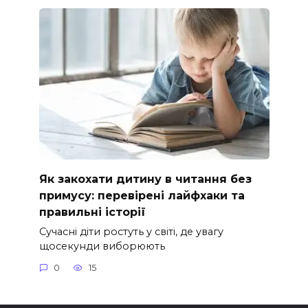
Як закохати дитину в читання без
примусу: перевірені лайфхаки та
правильні історії
Сучасні діти ростуть у світі, де увагу
щосекунди виборюють
0
15