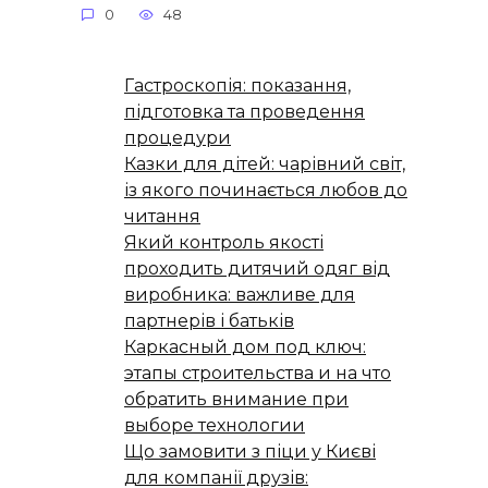
0
48
Гастроскопія: показання,
підготовка та проведення
процедури
Казки для дітей: чарівний світ,
із якого починається любов до
читання
Який контроль якості
проходить дитячий одяг від
виробника: важливе для
партнерів і батьків
Каркасный дом под ключ:
этапы строительства и на что
обратить внимание при
выборе технологии
Що замовити з піци у Києві
для компанії друзів: