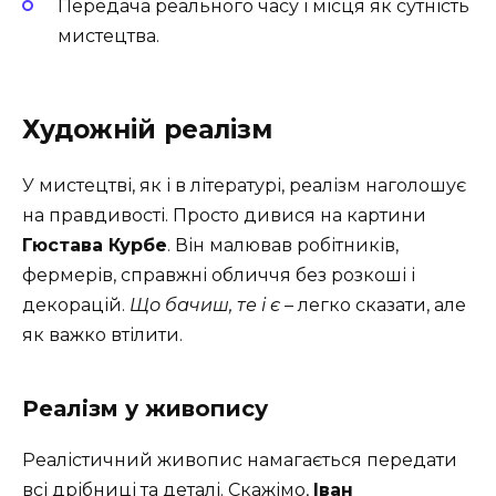
Передача реального часу і місця як сутність
мистецтва.
Художній реалізм
У мистецтві, як і в літературі, реалізм наголошує
на правдивості. Просто дивися на картини
Гюстава Курбе
. Він малював робітників,
фермерів, справжні обличчя без розкоші і
декорацій.
Що бачиш, те і є
– легко сказати, але
як важко втілити.
Реалізм у живопису
Реалістичний живопис намагається передати
всі дрібниці та деталі. Скажімо,
Іван