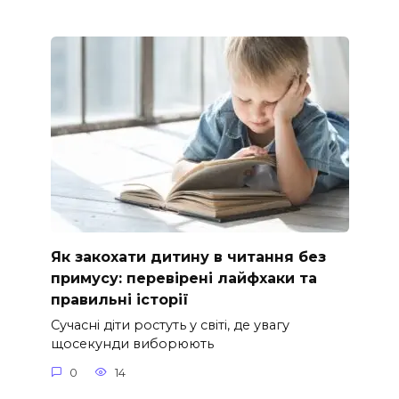
Як закохати дитину в читання без
примусу: перевірені лайфхаки та
правильні історії
Сучасні діти ростуть у світі, де увагу
щосекунди виборюють
0
14