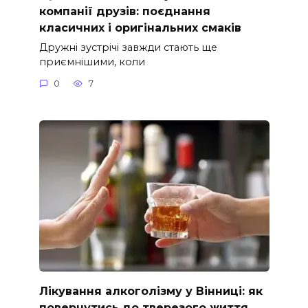
компанії друзів: поєднання
класичних і оригінальних смаків
Дружні зустрічі завжди стають ще
приємнішими, коли
0
7
Лікування алкоголізму у Вінниці: як
повернутись до тверезого життя