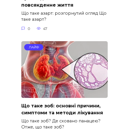
повсякденне життя
Що таке азарт: розгорнутий огляд Що
таке азарт?
0
47
ЛАЙФ
Що таке зоб: основні причини,
симптоми та методи лікування
Що таке зоб? Де сховано панацею?
Отже, що таке зоб?