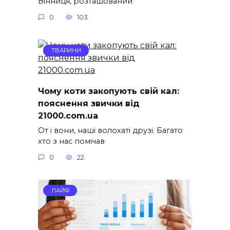
Вінниця, розташований
0
103
ТВАРИНИ
Чому коти закопують свій кал:
пояснення звички від
21000.com.ua
От і вони, наші волохаті друзі. Багато
хто з нас помічав
0
22
ЛАЙФ