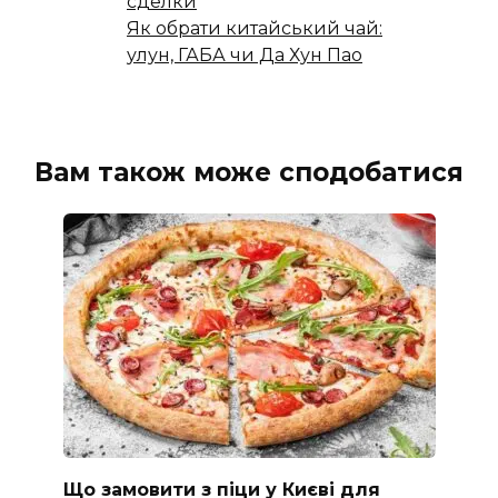
сделки
Як обрати китайський чай:
улун, ГАБА чи Да Хун Пао
Вам також може сподобатися
Що замовити з піци у Києві для