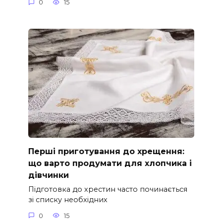
0
15
Перші приготування до хрещення:
що варто продумати для хлопчика і
дівчинки
Підготовка до хрестин часто починається
зі списку необхідних
0
15