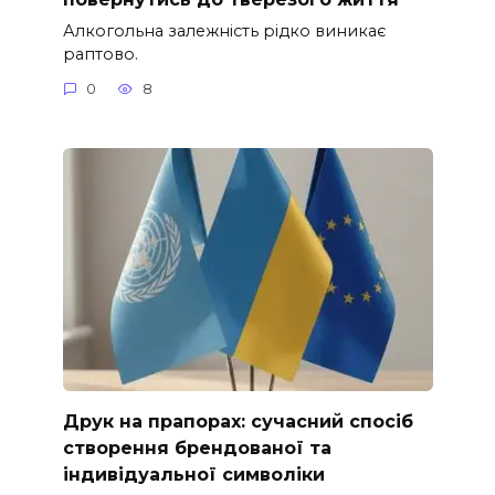
Алкогольна залежність рідко виникає
раптово.
0
8
Друк на прапорах: сучасний спосіб
створення брендованої та
індивідуальної символіки