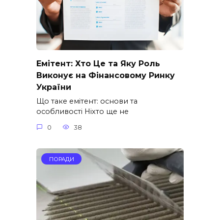
Емітент: Хто Це та Яку Роль
Виконує на Фінансовому Ринку
України
Що таке емітент: основи та
особливості Ніхто ще не
0
38
ПОРАДИ