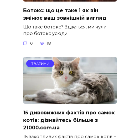
Ботокс: що це таке і як він
змінює ваш зовнішній вигляд
Що таке ботокс? Здається, ми чули
про ботокс усюди
0
18
ТВАРИНИ
15 дивовижних фактів про самок
котів: дізнайтесь більше з
21000.com.ua
15 захопливих фактів про самок котів –