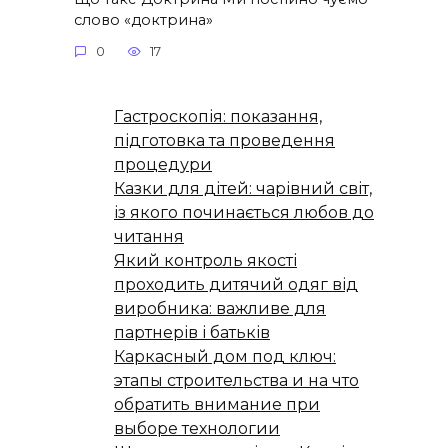
слово «доктрина»
0
17
Гастроскопія: показання,
підготовка та проведення
процедури
Казки для дітей: чарівний світ,
із якого починається любов до
читання
Який контроль якості
проходить дитячий одяг від
виробника: важливе для
партнерів і батьків
Каркасный дом под ключ:
этапы строительства и на что
обратить внимание при
выборе технологии