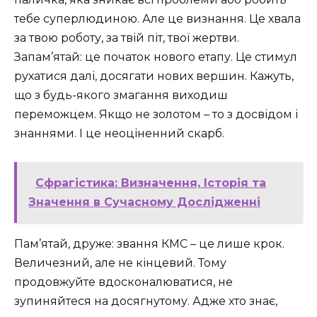
тебе суперлюдиною. Але це визнання. Це хвала
за твою роботу, за твій піт, твої жертви.
Запам’ятай: це початок нового етапу. Це стимул
рухатися далі, досягати нових вершин. Кажуть,
що з будь-якого змагання виходиш
переможцем. Якщо не золотом – то з досвідом і
знаннями. І це неоціненний скарб.
Сфрагістика: Визначення, Історія та
Значення в Сучасному Дослідженні
Пам’ятай, друже: звання КМС – це лише крок.
Величезний, але не кінцевий. Тому
продовжуйте вдосконалюватися, не
зупиняйтеся на досягнутому. Адже хто знає,