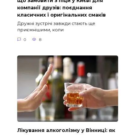
Що замовити з піци у Києві для
компанії друзів: поєднання
класичних і оригінальних смаків
Дружні зустрічі завжди стають ще
приємнішими, коли
0
8
Лікування алкоголізму у Вінниці: як