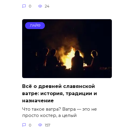
0
24
ЛАЙФ
Всё о древней славянской
ватре: история, традиции и
назначение
Что такое ватра? Ватра — это не
просто костер, а целый
0
157