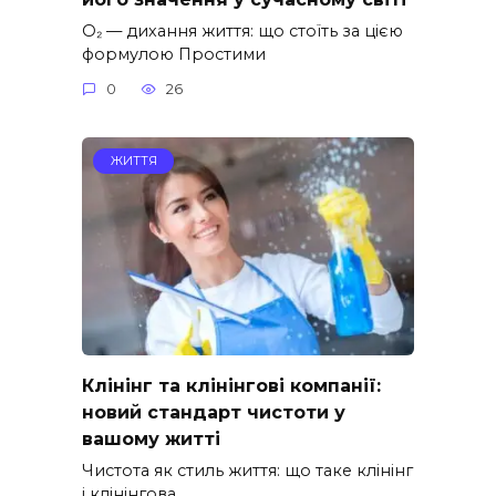
O₂ — дихання життя: що стоїть за цією
формулою Простими
0
26
ЖИТТЯ
Клінінг та клінінгові компанії:
новий стандарт чистоти у
вашому житті
Чистота як стиль життя: що таке клінінг
і клінінгова