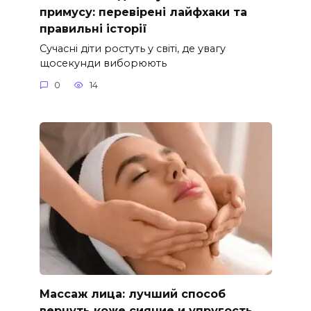
примусу: перевірені лайфхаки та
правильні історії
Сучасні діти ростуть у світі, де увагу
щосекунди виборюють
0
14
Массаж лица: лучший способ
вернуть коже сияние и упругость