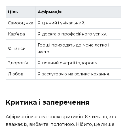
Ціль
Афірмація
Самооцінка
Я цінний і унікальний.
Кар’єра
Я досягаю професійного успіху.
Гроші приходять до мене легко і
Фінанси
часто.
Здоров’я
Я повний енергії і здоров’я.
Любов
Я заслуговую на велике кохання.
Критика і заперечення
Афірмації мають і своїх критиків. Є чимало, хто
вважає їх, вибачте, полотною. Нібито, це лише