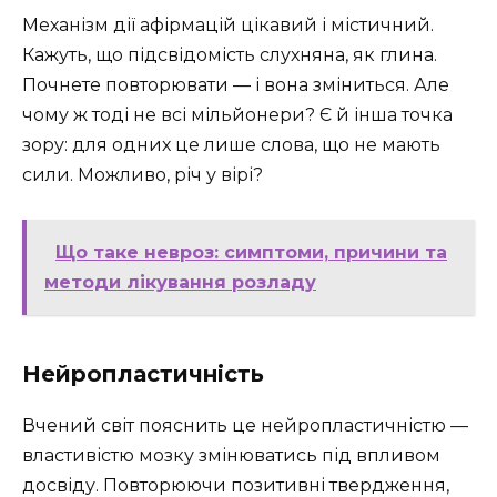
Механізм дії афірмацій цікавий і містичний.
Кажуть, що підсвідомість слухняна, як глина.
Почнете повторювати — і вона зміниться. Але
чому ж тоді не всі мільйонери? Є й інша точка
зору: для одних це лише слова, що не мають
сили. Можливо, річ у вірі?
Що таке невроз: симптоми, причини та
методи лікування розладу
Нейропластичність
Вчений світ пояснить це нейропластичністю —
властивістю мозку змінюватись під впливом
досвіду. Повторюючи позитивні твердження,