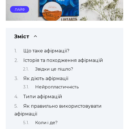
ЛАЙФ
Зміст
Що таке афірмації?
Історія та походження афірмацій
Звідки це пішло?
Як діють афірмації
Нейропластичність
Типи афірмацій
Як правильно використовувати
афірмації
Коли і де?