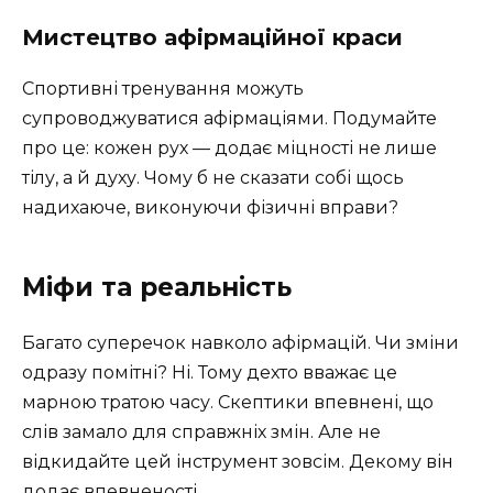
Мистецтво афірмаційної краси
Спортивні тренування можуть
супроводжуватися афірмаціями. Подумайте
про це: кожен рух — додає міцності не лише
тілу, а й духу. Чому б не сказати собі щось
надихаюче, виконуючи фізичні вправи?
Міфи та реальність
Багато суперечок навколо афірмацій. Чи зміни
одразу помітні? Ні. Тому дехто вважає це
марною тратою часу. Скептики впевнені, що
слів замало для справжніх змін. Але не
відкидайте цей інструмент зовсім. Декому він
додає впевненості.