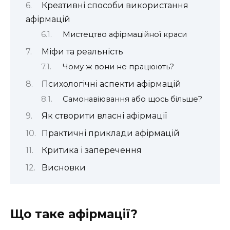
Креативні способи використання
афірмацій
Мистецтво афірмаційної краси
Міфи та реальність
Чому ж вони не працюють?
Психологічні аспекти афірмацій
Самонавіювання або щось більше?
Як створити власні афірмації
Практичні приклади афірмацій
Критика і заперечення
Висновки
Що таке афірмації?