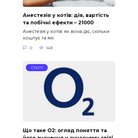
Анестезія у котів: дія, вартість
та побічні ефекти – 21000
Анестезія у котів: як вона діє, скільки
коштує та які
0
148
СТАТТІ
Що таке O2: огляд поняття та
його значення у сучасному світі