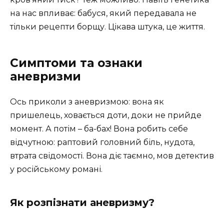
на нас впливає: бабуся, який передавала не
тільки рецепти борщу. Цікава штука, це життя.
Симптоми та ознаки
аневризми
Ось приколи з аневризмою: вона як
пришелець, ховається доти, доки не прийде
момент. А потім – ба-бах! Вона робить себе
відчутною: раптовий головний біль, нудота,
втрата свідомості. Вона діє таємно, мов детектив
у російському романі.
Як розпізнати аневризму?