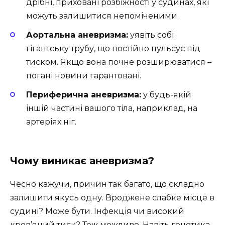
дрібні, приховані розбіжності у судинах, які
можуть залишитися непоміченими.
Аортальна аневризма:
уявіть собі
гігантську трубу, що постійно пульсує під
тиском. Якщо вона почне розширюватися –
погані новини гарантовані.
Периферична аневризма:
у будь-якій
іншій частині вашого тіла, наприклад, на
артеріях ніг.
Чому виникає аневризма?
Чесно кажучи, причин так багато, що складно
залишити якусь одну. Вроджене слабке місце в
судині? Може бути. Інфекція чи високий
кров’яний тиск? Теж можливо. Навіть генетика