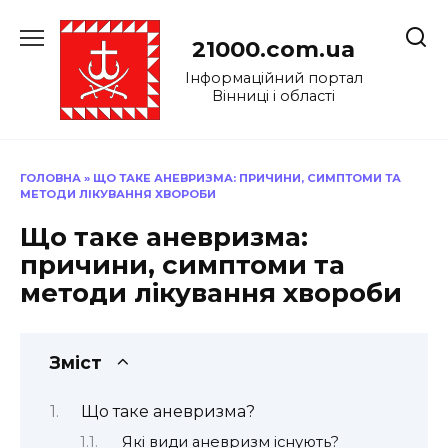
Перейти
до
21000.com.ua
вмісту
Інформаційний портал
Вінниці і області
ГОЛОВНА
»
ЩО ТАКЕ АНЕВРИЗМА: ПРИЧИНИ, СИМПТОМИ ТА
МЕТОДИ ЛІКУВАННЯ ХВОРОБИ
Що таке аневризма:
причини, симптоми та
методи лікування хвороби
Зміст
Що таке аневризма?
Які види аневризм існують?