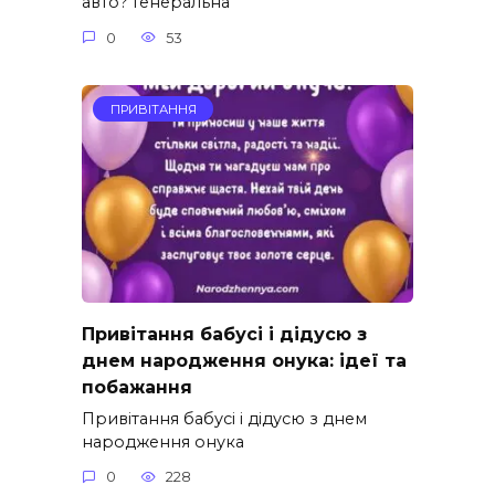
авто? Генеральна
0
53
ПРИВІТАННЯ
Привітання бабусі і дідусю з
днем народження онука: ідеї та
побажання
Привітання бабусі і дідусю з днем
народження онука
0
228