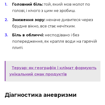
Головний біль:
той, який мов молот по
голові, і нічого з цим не зробиш.
Зниження зору:
неначе дивитеся через
брудне вікно, все стає нечітким.
Біль в обличчі:
несподівано і без
попередження, як крапля води на гарячій
плиті.
Теруар: як географія і клімат формують
унікальний смак продуктів
Діагностика аневризми