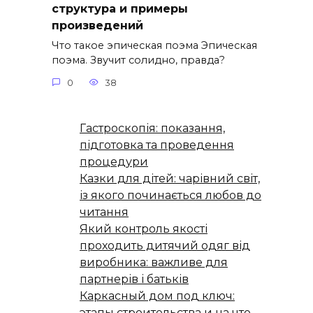
структура и примеры
произведений
Что такое эпическая поэма Эпическая
поэма. Звучит солидно, правда?
0
38
Гастроскопія: показання,
підготовка та проведення
процедури
Казки для дітей: чарівний світ,
із якого починається любов до
читання
Який контроль якості
проходить дитячий одяг від
виробника: важливе для
партнерів і батьків
Каркасный дом под ключ:
этапы строительства и на что