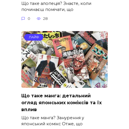
Що таке алопеція? Знаєте, коли
починаєш помічати, що
0
28
ЛАЙФ
Що таке манга: детальний
огляд японських коміксів та їх
вплив
Що таке манга? Занурення у
японський комікс Отже, що