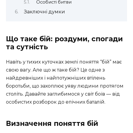
Особисті битви
Заключні думки
Що таке бій: роздуми, спогади
та сутність
Навіть у тихих куточках землі поняття “бій” має
свою вагу. Але що ж таке бій? Це одне з
найдревніших і найпотужніших втілень
боротьби, що захоплює уяву людини протягом
століть. Давайте заглибимося у світ боїв — від
особистих розборок до епічних баталій.
Визначення поняття бій