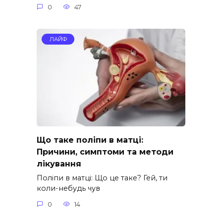
0
47
ЛАЙФ
Що таке поліпи в матці:
Причини, симптоми та методи
лікування
Поліпи в матці: Що це таке? Гей, ти
коли-небудь чув
0
14