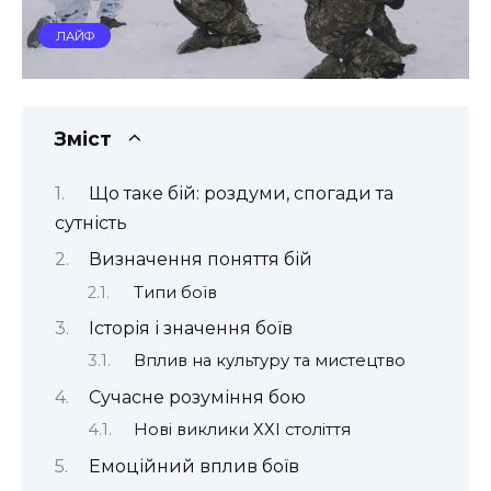
ЛАЙФ
Зміст
Що таке бій: роздуми, спогади та
сутність
Визначення поняття бій
Типи боїв
Історія і значення боїв
Вплив на культуру та мистецтво
Сучасне розуміння бою
Нові виклики ХХІ століття
Емоційний вплив боїв