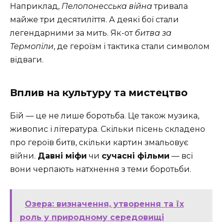
Наприклад,
Пелопонесська війна
тривала
майже три десятиліття. А деякі бої стали
легендарними за мить. Як-от
битва за
Термопіли
, де героїзм і тактика стали символом
відваги.
Вплив на культуру та мистецтво
Бій — це не лише боротьба. Це також музика,
живопис і література. Скільки пісень складено
про героїв битв, скільки картин змальовує
війни.
Давні міфи
чи
сучасні фільми
— всі
вони черпають натхнення з теми боротьби.
Озера: визначення, утворення та їх
роль у природному середовищі