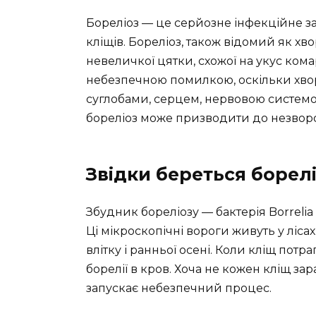
Бореліоз — це серйозне інфекційне з
кліщів. Бореліоз, також відомий як хв
невеличкої цятки, схожої на укус ком
небезпечною помилкою, оскільки хво
суглобами, серцем, нервовою системою
бореліоз може призводити до незворо
Звідки береться борел
Збудник бореліозу — бактерія Borrelia 
Ці мікроскопічні вороги живуть у лісах,
влітку і ранньої осені. Коли кліщ пот
борелії в кров. Хоча не кожен кліщ з
запускає небезпечний процес.