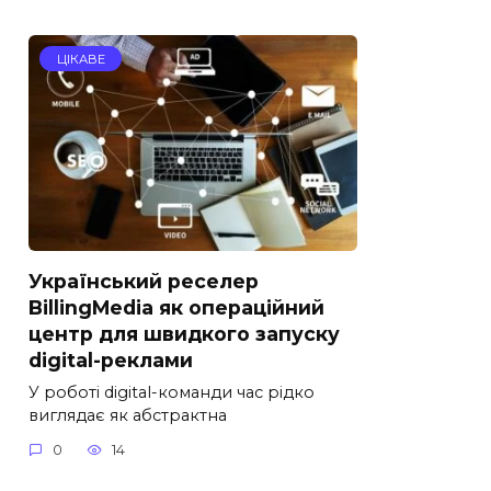
ЦІКАВЕ
Український реселер
BillingMedia як операційний
центр для швидкого запуску
digital-реклами
У роботі digital-команди час рідко
виглядає як абстрактна
0
14