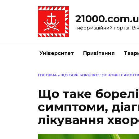
Перейти
до
21000.com.
вмісту
Інформаційний портал Вінн
Університет
Привітання
Твар
ГОЛОВНА
»
ЩО ТАКЕ БОРЕЛІОЗ: ОСНОВНІ СИМПТО
Що таке борелі
симптоми, діаг
лікування хво