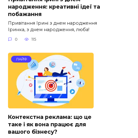
народження: креативні ідеї та
побажання
Привітання Ірині з днем народження
Іринка, з днем народження, люба!
0
115
ЛАЙФ
Контекстна реклама: що це
таке і як вона працює для
вашого бізнесу?