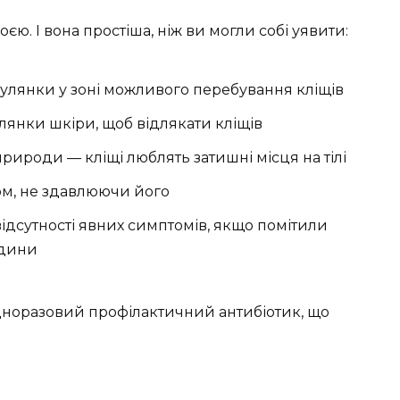
ю. І вона простіша, ніж ви могли собі уявити:
улянки у зоні можливого перебування кліщів
лянки шкіри, щоб відлякати кліщів
природи — кліщі люблять затишні місця на тілі
ом, не здавлюючи його
відсутності явних симптомів, якщо помітили
одини
одноразовий профілактичний антибіотик, що