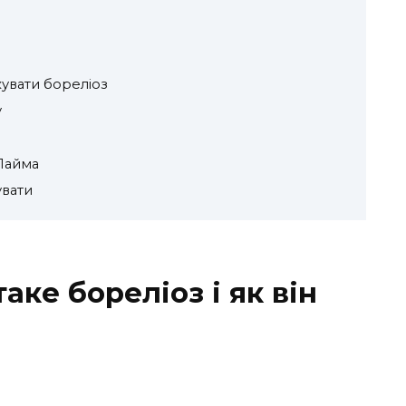
кувати бореліоз
у
Лайма
увати
таке бореліоз і як він