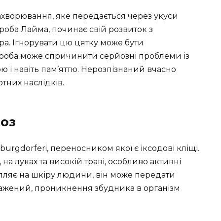
ахворювання, яке передається через укуси
ороба Лайма, починає свій розвиток з
ара. Ігнорувати цю цятку може бути
роба може спричинити серйозні проблеми із
 і навіть пам’яттю. Нерозпізнаний вчасно
тних наслідків.
іоз
burgdorferi, переносником якої є іксодові кліщі.
 на луках та високій траві, особливо активні
рапляє на шкіру людини, він може передати
аражений, проникнення збудника в організм