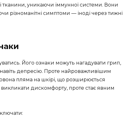
и і тканини, уникаючи іммунної системи. Вони
чи різноманітні симптоми — іноді через тижні
знаки
уватись. Його ознаки можуть нагадувати грип,
о навіть депресію. Проте найроважливішим
рвона пляма на шкірі, що розширюється
е викликати дискомфорту, проте стає явним
ключати: