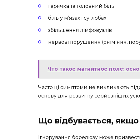
гарячка та головний біль
біль у м’язах і суглобах
збільшення лімфовузлів
нервові порушення (оніміння, пор
Что такое магнитное поле: осно
Часто ці симптоми не викликають підо
основу для розвитку серйозніших уск
Що відбувається, якщо 
Ігнорування бореліозу може призвест