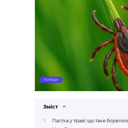
ПОРАДИ
Зміст
Пастка у траві: що таке бореліоз