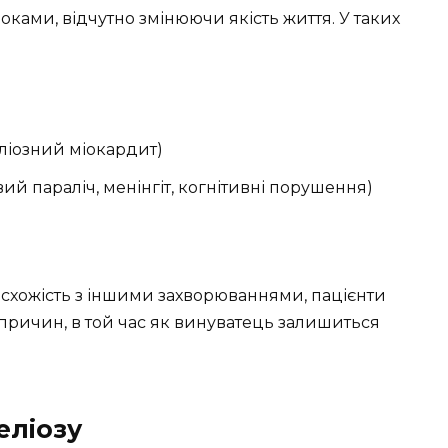
роками, відчутно змінюючи якість життя. У таких
ліозний міокардит)
й параліч, менінгіт, когнітивні порушення)
ї схожість з іншими захворюваннями, пацієнти
причин, в той час як винуватець залишиться
еліозу