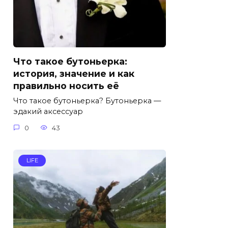
Что такое бутоньерка:
история, значение и как
правильно носить её
Что такое бутоньерка? Бутоньерка —
эдакий аксессуар
0
43
LIFE