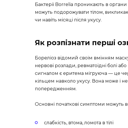
Бактерії Borrelia проникають в орган
можуть подорожувати тілом, викликаю
чи навіть місяці після укусу.
Як розпізнати перші о
Бореліоз відомий своїм вмінням маск
нервові розлади, ревматоїдні болі аб
сигналом є еритема мігруюча — це че
кільцем навколо укусу. Вона може і н
попередженням.
Основні початкові симптоми можуть в
слабкість, втома, ломота в тілі