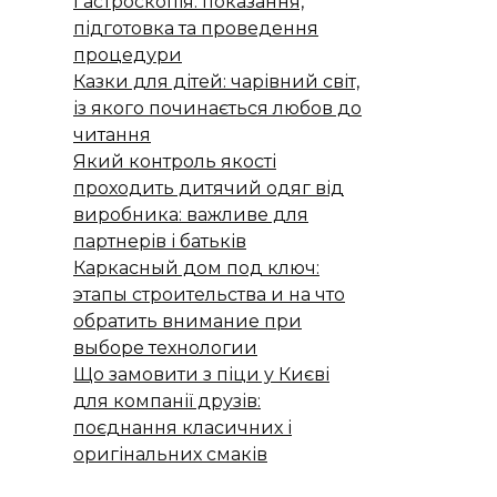
Гастроскопія: показання,
підготовка та проведення
процедури
Казки для дітей: чарівний світ,
із якого починається любов до
читання
Який контроль якості
проходить дитячий одяг від
виробника: важливе для
партнерів і батьків
Каркасный дом под ключ:
этапы строительства и на что
обратить внимание при
выборе технологии
Що замовити з піци у Києві
для компанії друзів:
поєднання класичних і
оригінальних смаків