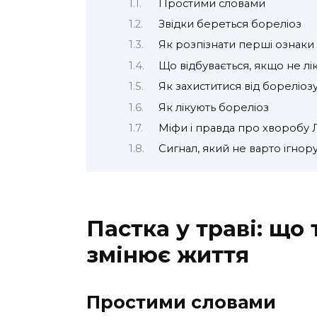
Простими словами
Звідки береться бореліоз
Як розпізнати перші ознаки
Що відбувається, якщо не лі
Як захиститися від бореліоз
Як лікують бореліоз
Міфи і правда про хворобу 
Сигнал, який не варто ігнор
Пастка у траві: що 
змінює життя
Простими словами