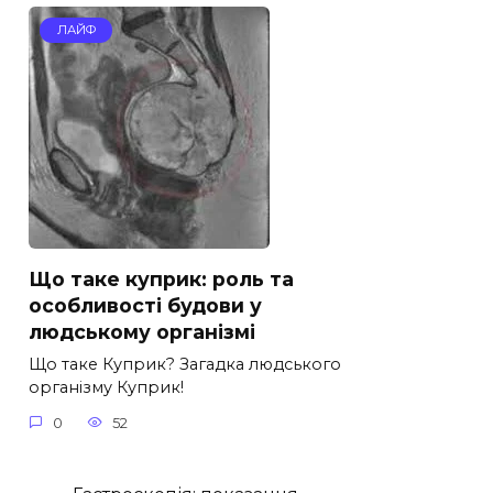
ЛАЙФ
Що таке куприк: роль та
особливості будови у
людському організмі
Що таке Куприк? Загадка людського
організму Куприк!
0
52