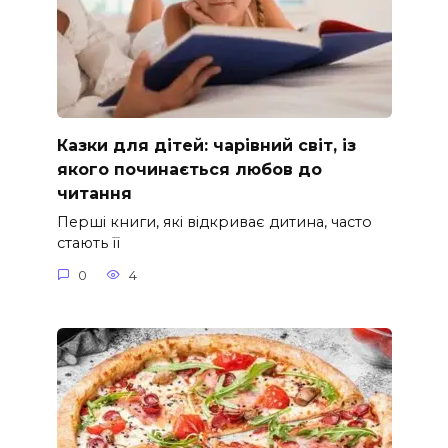
Казки для дітей: чарівний світ, із
якого починається любов до
читання
Перші книги, які відкриває дитина, часто
стають її
0
4