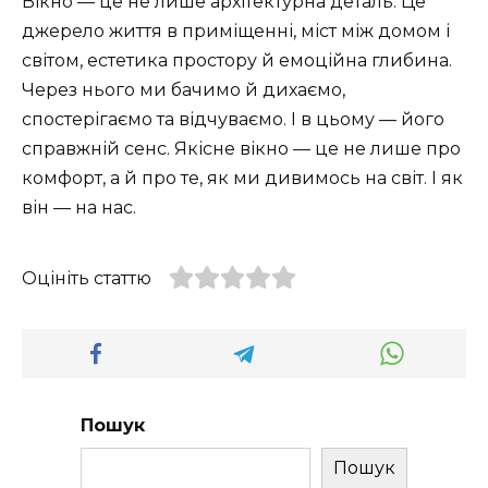
Вікно — це не лише архітектурна деталь. Це
джерело життя в приміщенні, міст між домом і
світом, естетика простору й емоційна глибина.
Через нього ми бачимо й дихаємо,
спостерігаємо та відчуваємо. І в цьому — його
справжній сенс. Якісне вікно — це не лише про
комфорт, а й про те, як ми дивимось на світ. І як
він — на нас.
Оцініть статтю
Пошук
Пошук