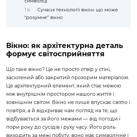
символіці
Сучасні технології вікон: що може
“розумне” вікно
Вікно: як архітектурна деталь
формує світосприйняття
Що таке вікно? Це не просто отвір у стіні,
засклений або закритий прозорим матеріалом.
Це архітектурний елемент, який стає межою
між внутрішнім простором нашого життя і
зовнішнім світом. Вікно не лише впускає світло і
повітря, а й відкриває нам погляд на те, що
відбувається за його межами — від погоди і
пори року до сусідів і руху часу. Його роль
виходить за межі побуту, воно має символічне і