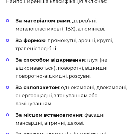
Найпоширеніша класифікація включає:
За матеріалом рами
: дерев’яні,
металопластикові (ПВХ), алюмінієві.
За формою
: прямокутні, арочні, круглі,
трапецієподібні.
За способом відкривання
: глухі (не
відкриваються), поворотні, відкидні,
поворотно-відкидні, розсувні.
За склопакетом
: однокамерні, двокамерні,
енергоощадні, з тонуванням або
ламінуванням.
За місцем встановлення
: фасадні,
мансардні, вітринні, дахові.