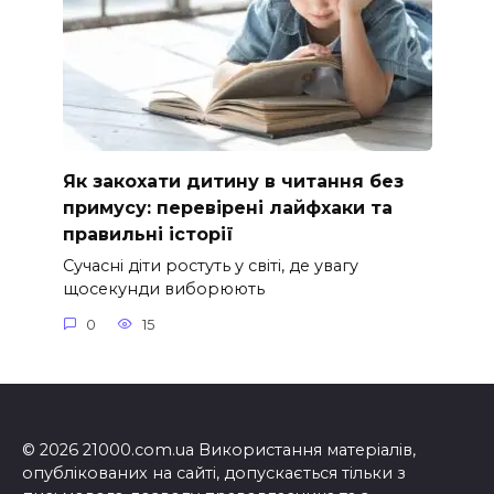
Як закохати дитину в читання без
примусу: перевірені лайфхаки та
правильні історії
Сучасні діти ростуть у світі, де увагу
щосекунди виборюють
0
15
© 2026 21000.com.ua Використання матеріалів,
опублікованих на сайті, допускається тільки з