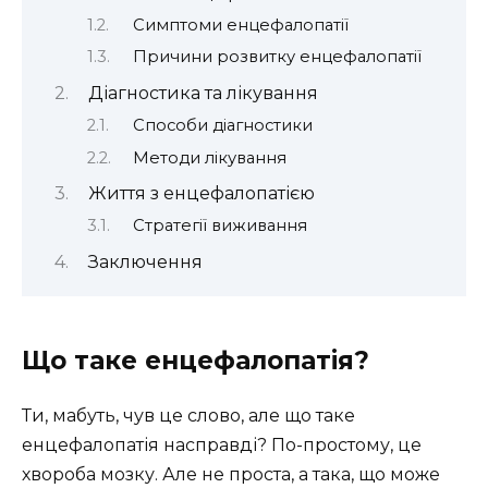
Симптоми енцефалопатії
Причини розвитку енцефалопатії
Діагностика та лікування
Способи діагностики
Методи лікування
Життя з енцефалопатією
Стратегії виживання
Заключення
Що таке енцефалопатія?
Ти, мабуть, чув це слово, але що таке
енцефалопатія насправді? По-простому, це
хвороба мозку. Але не проста, а така, що може