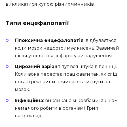
викликатися купою різних чинників.
Типи енцефалопатії
Гіпоксична енцефалопатія
: відбувається,
коли мозок недоотримує кисень. Зазвичай
після утоплення, інфаркту чи задушення.
Цирозний варіант
: тут вся штука в печінці.
Коли вона перестає працювати так, як слід,
погані речовини починають тиснути на
мозок.
Інфекційна
: викликана мікробами, які нам
нема чого робити в організмі. Грип,
наприклад.