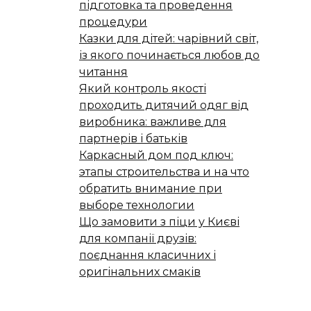
підготовка та проведення
процедури
Казки для дітей: чарівний світ,
із якого починається любов до
читання
Який контроль якості
проходить дитячий одяг від
виробника: важливе для
партнерів і батьків
Каркасный дом под ключ:
этапы строительства и на что
обратить внимание при
выборе технологии
Що замовити з піци у Києві
для компанії друзів:
поєднання класичних і
оригінальних смаків