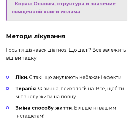
Коран: Основы, структура и значение
священной книги ислама
Методи лікування
І ось ти дізнався діагноз. Що далі? Все залежить
від випадку:
Ліки
. Є такі, що анулюють небажані ефекти.
Терапія
. Фізична, психологічна. Все, щоб ти
міг знову жити на повну.
Зміна способу життя
. Більше ні вашим
інстадієтам!