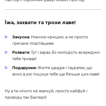
Їжа, захвати та трохи лаве!
Закуска:
Ніжною крицею, а не просто
гречане пластівцеве.
Розваги:
Тут і зараз, бо молодість всередині
тебе триває!
Подарунки:
Життя щедре і гауратеє, що
воно в рік поцікує тебе ще більше цих лаве!
Ну а ти нічого не жалкуй, просто кайфуй і
проводь так бактерії!