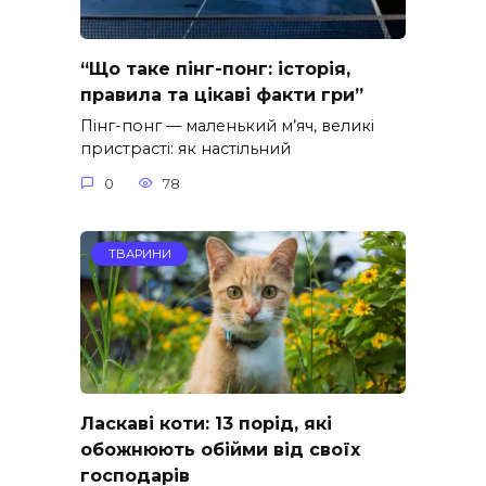
“Що таке пінг-понг: історія,
правила та цікаві факти гри”
Пінг-понг — маленький м’яч, великі
пристрасті: як настільний
0
78
ТВАРИНИ
Ласкаві коти: 13 порід, які
обожнюють обійми від своїх
господарів