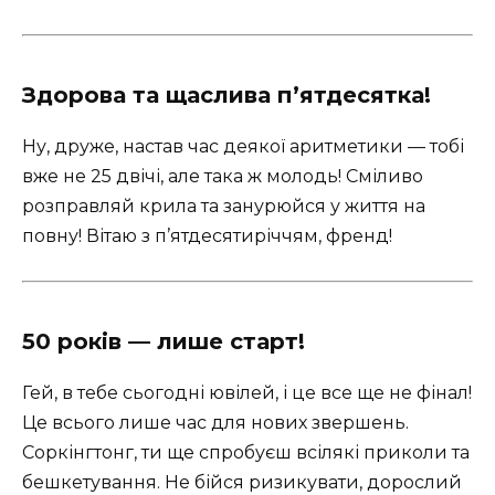
Здорова та щаслива п’ятдесятка!
Ну, друже, настав час деякої аритметики — тобі
вже не 25 двічі, але така ж молодь! Сміливо
розправляй крила та занурюйся у життя на
повну! Вітаю з п’ятдесятиріччям, френд!
50 років — лише старт!
Гей, в тебе сьогодні ювілей, і це все ще не фінал!
Це всього лише час для нових звершень.
Соркінгтонг, ти ще спробуєш всілякі приколи та
бешкетування. Не бійся ризикувати, дорослий