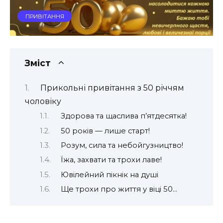
ПРИВІТАННЯ
Зміст
Прикольні привітання з 50 річчям
чоловіку
Здорова та щаслива п’ятдесятка!
50 років — лише старт!
Розум, сила та небойгузництво!
Їжа, захвати та трохи лаве!
Ювілейний пікнік на душі
Ще трохи про життя у віці 50…