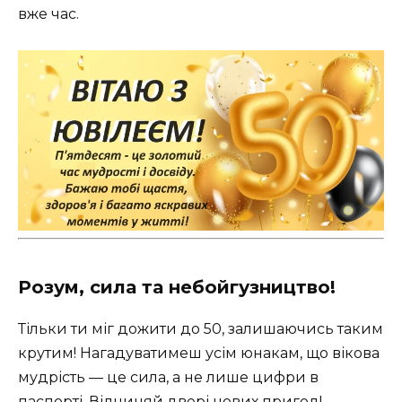
вже час.
Розум, сила та небойгузництво!
Тільки ти міг дожити до 50, залишаючись таким
крутим! Нагадуватимеш усім юнакам, що вікова
мудрість — це сила, а не лише цифри в
паспорті. Відчиняй двері нових пригод!