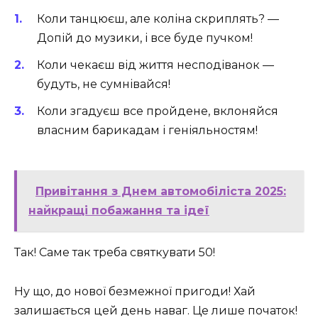
Коли танцюєш, але коліна скриплять? —
Допій до музики, і все буде пучком!
Коли чекаєш від життя несподіванок —
будуть, не сумнівайся!
Коли згадуєш все пройдене, вклоняйся
власним барикадам і геніяльностям!
Привітання з Днем автомобіліста 2025:
найкращі побажання та ідеї
Так! Саме так треба святкувати 50!
Ну що, до нової безмежної пригоди! Хай
залишається цей день наваг. Це лише початок!