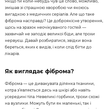
Якщо ти коли-небудь чув це слово, можливо,
змішав зі страшною хворобою чи якоюсь
вигадкою з медичних серіалів. Але що таке
фіброма насправді? Це доброякісне утворення,
щось на зразок неочікуваного гостей —
зазвичай не заподіє великої біди, але трохи
нервуєш. Давай розбиратися, звідки вона
береться, яких є видів, і коли слід бігти до
лікарів.
Як виглядає фіброма?
Фіброма — це дивакувата ділянка тканини,
котра з’являється десь на шкірі або навіть
усередині тіла. Невеликі горбики, трохи схожі
на вузлики. Можуть бути як маленькі, так і