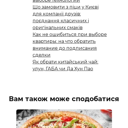
выборе технологии
Що замовити з піци у Києві
для компанії друзів:
поєднання класичних і
оригінальних смаків
Как не ошибиться при выборе
квартиры: на что обратить
внимание до подписания
сделки
Як обрати китайський чай:
улун, ГАБА чи Да Хун Пао
Вам також може сподобатися