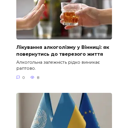
Лікування алкоголізму у Вінниці: як
повернутись до тверезого життя
Алкогольна залежність рідко виникає
раптово.
0
8