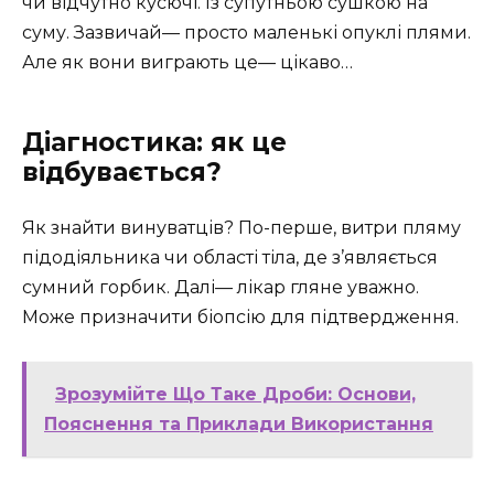
чи відчутно кусючі. Із супутньою сушкою на
суму. Зазвичай— просто маленькі опуклі плями.
Але як вони виграють це— цікаво…
Діагностика: як це
відбувається?
Як знайти винуватців? По-перше, витри пляму
підодіяльника чи області тіла, де з’являється
сумний горбик. Далі— лікар гляне уважно.
Може призначити біопсію для підтвердження.
Зрозумійте Що Таке Дроби: Основи,
Пояснення та Приклади Використання