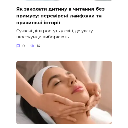
Як закохати дитину в читання без
примусу: перевірені лайфхаки та
правильні історії
Сучасні діти ростуть у світі, де увагу
щосекунди виборюють
0
14