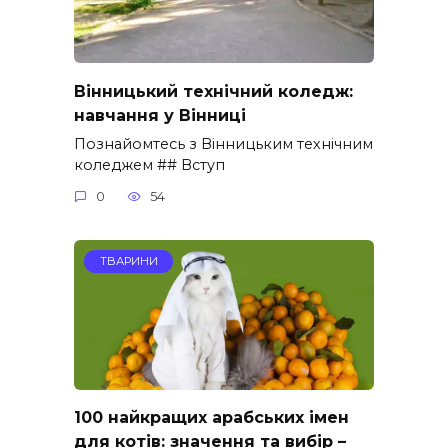
Вінницький технічний коледж:
навчання у Вінниці
Познайомтесь з Вінницьким технічним
коледжем ## Вступ
0
54
ТВАРИНИ
100 найкращих арабських імен
для котів: значення та вибір –