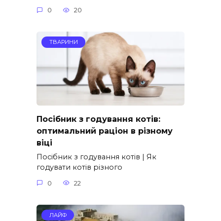
0
20
ТВАРИНИ
Посібник з годування котів:
оптимальний раціон в різному
віці
Посібник з годування котів | Як
годувати котів різного
0
22
ЛАЙФ