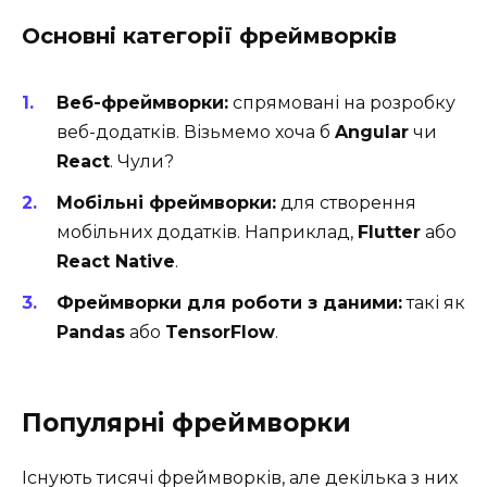
Основні категорії фреймворків
Веб-фреймворки:
спрямовані на розробку
веб-додатків. Візьмемо хоча б
Angular
чи
React
. Чули?
Мобільні фреймворки:
для створення
мобільних додатків. Наприклад,
Flutter
або
React Native
.
Фреймворки для роботи з даними:
такі як
Pandas
або
TensorFlow
.
Популярні фреймворки
Існують тисячі фреймворків, але декілька з них