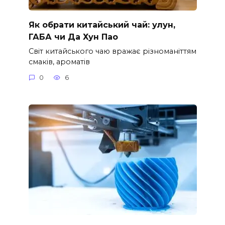
Як обрати китайський чай: улун,
ГАБА чи Да Хун Пао
Світ китайського чаю вражає різноманіттям
смаків, ароматів
0
6