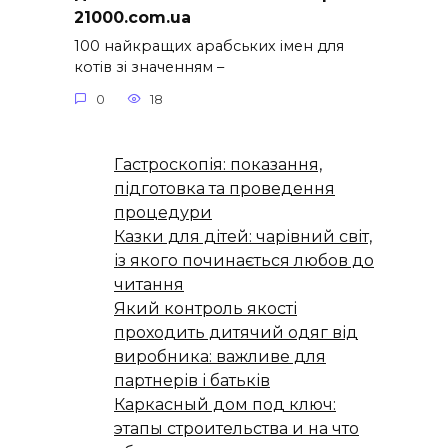
21000.com.ua
100 найкращих арабських імен для
котів зі значенням –
0
18
Гастроскопія: показання,
підготовка та проведення
процедури
Казки для дітей: чарівний світ,
із якого починається любов до
читання
Який контроль якості
проходить дитячий одяг від
виробника: важливе для
партнерів і батьків
Каркасный дом под ключ:
этапы строительства и на что