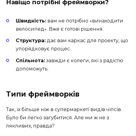
Навіщо потрібні фреймворки?
Швидкість:
вам не потрібно «винаходити
велосипед». Вже є готові рішення.
Структура:
дає вам каркас для проекту, що
упорядковує процес.
Спільнота:
завжди є колеги, які з радістю
допоможуть.
Типи фреймворків
Так, їх більше ніж в супермаркеті видів чіпсів.
Було би легко загубитися. Але ми ж не з
лякливих, правда?