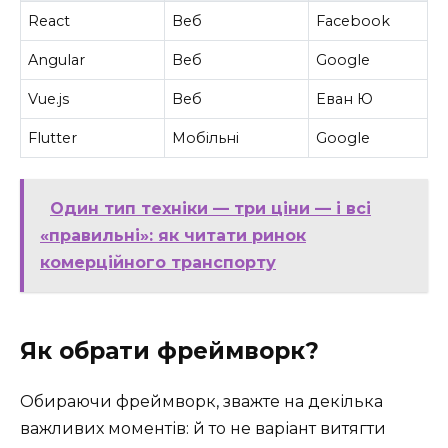
React
Веб
Facebook
Angular
Веб
Google
Vue.js
Веб
Еван Ю
Flutter
Мобільні
Google
Один тип техніки — три ціни — і всі
«правильні»: як читати ринок
комерційного транспорту
Як обрати фреймворк?
Обираючи фреймворк, зважте на декілька
важливих моментів: й то не варіант витягти