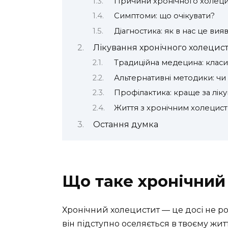
Причини хронічного холецис
Симптоми: що очікувати?
Діагностика: як в нас це вия
Лікування хронічного холецис
Традиційна медецина: класик
Альтернативні методики: ч
Профілактика: краще за лік
Життя з хронічним холецис
Остання думка
Що таке хронічний
Хронічний холецистит — це досі не р
він підступно оселяється в твоєму жи