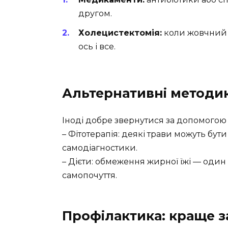
другом.
Холецистектомія:
коли жовчний м
ось і все.
Альтернативні методи
Іноді добре звернутися за допомогою
– Фітотерапія: деякі трави можуть бу
самодіагностики.
– Дієти: обмеження жирної їжі — оди
самопочуття.
Профілактика: краще з