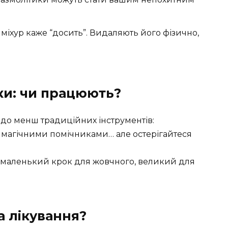
іхур каже “досить”. Видаляють його фізично,
ки: чи працюють?
 до менш традиційних інструментів:
ти магічними помічниками… але остерігайтеся
н маленький крок для жовчного, великий для
а лікування?