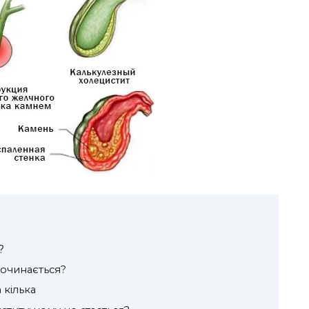
?
починається?
 кілька