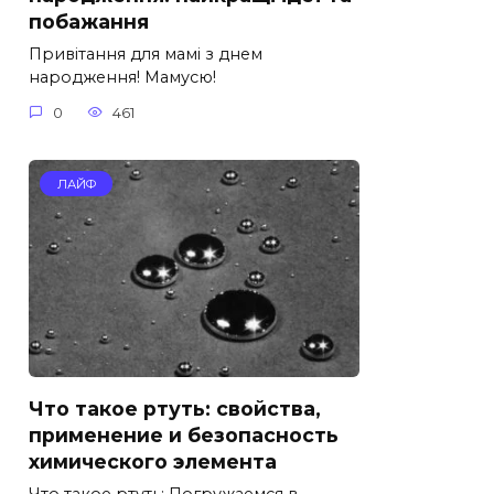
побажання
Привітання для мамі з днем
народження! Мамусю!
0
461
ЛАЙФ
Что такое ртуть: свойства,
применение и безопасность
химического элемента
Что такое ртуть: Погружаемся в