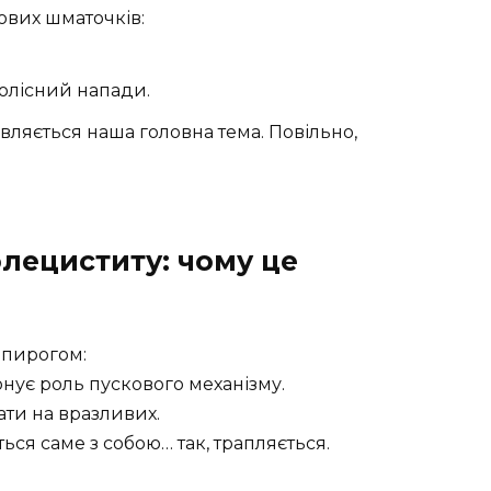
ових шматочків:
олісний напади.
являється наша головна тема. Повільно,
лециститу: чому це
 пирогом:
нує роль пускового механізму.
ти на вразливих.
ься саме з собою… так, трапляється.