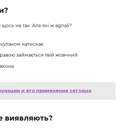
и?
щось не так. Але які ж signali?
о кулаком натискає.
равою займається твій жовчний.
акона.
функции и его применение сегодня
це виявляють?