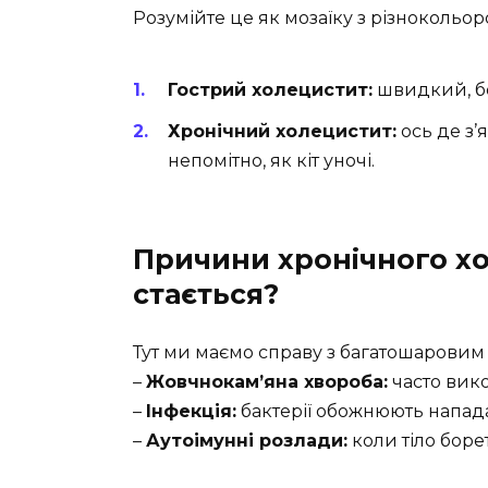
Розумійте це як мозаїку з різнокольор
Гострий холецистит:
швидкий, б
Хронічний холецистит:
ось де з’
непомітно, як кіт уночі.
Причини хронічного хо
стається?
Тут ми маємо справу з багатошаровим
–
Жовчнокам’яна хвороба:
часто вико
–
Інфекція:
бактерії обожнюють напада
–
Аутоімунні розлади:
коли тіло борет