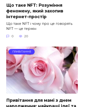
Що таке NFT: Розуміння
феномену, який захопив
інтернет-простір
Що таке NFT і чому про це говорять
NFT — це термін
0
20
ПРИВІТАННЯ
Привітання для мамі з днем
народження: найкращі ідеї та