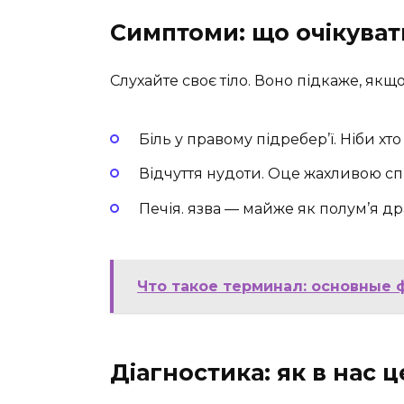
Симптоми: що очікуват
Слухайте своє тіло. Воно підкаже, якщо 
Біль у правому підребер’ї. Ніби хт
Відчуття нудоти. Оце жахливою сп
Печія. язва — майже як полум’я др
Что такое терминал: основные 
Діагностика: як в нас 