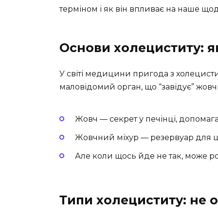
терміном і як він впливає на наше що
Основи холециститу: я
У світі медицини пригода з холецисти
маловідомий орган, що “завідує” жовчю
Жовч — секрет у печінці, допомаг
Жовчний міхур — резервуар для ці
Але коли щось йде не так, може р
Типи холециститу: не о