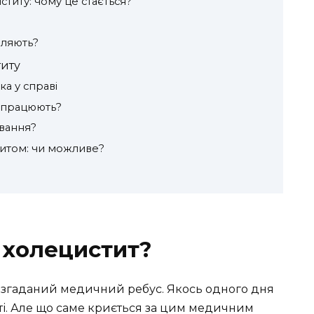
титу: чому це стається?
вляють?
титу
а у справі
и працюють?
ування?
титом: чи можливе?
 холецистит?
озгаданий медичний ребус. Якось одного дня
тті. Але що саме криється за цим медичним