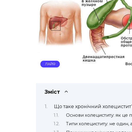
ЛАЙФ
Зміст
Що таке хронічний холецистит
Основи холециститу: як це 
Типи холециститу: не один, а