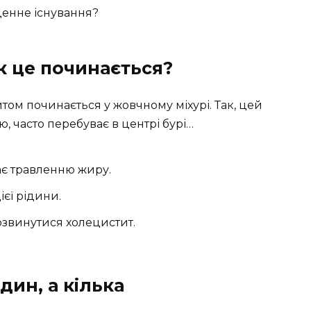
денне існування?
к це починається?
том починається у жовчному міхурі. Так, цей
, часто перебуває в центрі бурі…
ає травленню жиру.
єї рідини.
озвинутися холецистит.
дин, а кілька