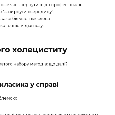
оже час звернутись до професіоналів.
б “зазирнути всередину”.
скаже більше, ніж слова.
а точність діагнозу.
ого холециститу
атого набору методів: що далі?
класика у справі
облемою:
пазмолітики можуть стати вашим непохитним