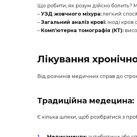
Що робити, як розум дійсно болить? М
–
УЗД жовчного міхура:
легкий спосі
–
Загальний аналіз крові:
іноді кров 
–
Комп’ютерна томографія (КТ):
висок
Лікування хронічн
Від розчинів медичних справ до строк
Традиційна медецина: 
Є кілька шляхи, щоб розібратися з пр
Медикаменти:
антибіотики або с