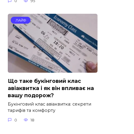
0
95
ЛАЙФ
Що таке букінговий клас
авіаквитка і як він впливає на
вашу подорож?
Букінговий клас авіаквитка: секрети
тарифів та комфорту
0
18