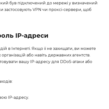
 який був підключений до мережі у визначений
іси застосовують VPN чи проксі-сервери, щоб
 роль IP-адреси
ій в Інтернеті. Якщо її не захищати, ви можете
 організацій або навіть державних агентств.
овувати вашу IP-адресу для DDoS-атаки або
ходів:
ою IP-адресу.