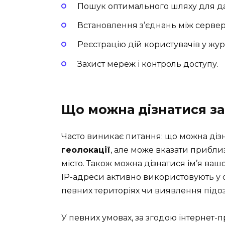
Пошук оптимального шляху для д
Встановлення з’єднань між серве
Реєстрацію дій користувачів у жур
Захист мереж і контроль доступу.
Що можна дізнатися за
Часто виникає питання: що можна діз
геолокації
, але може вказати прибли
місто. Також можна дізнатися ім’я ваш
IP-адреси активно використовують у 
певних територіях чи виявлення підозр
У певних умовах, за згодою інтернет