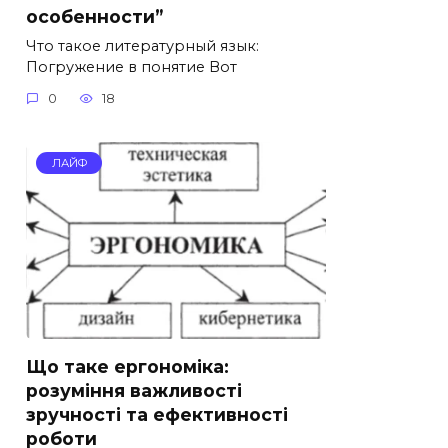
особенности”
Что такое литературный язык:
Погружение в понятие Вот
0
18
ЛАЙФ
Що таке ергономіка:
розуміння важливості
зручності та ефективності
роботи