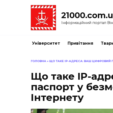
Перейти
до
21000.com.
вмісту
Інформаційний портал Вінн
Університет
Привітання
Твар
ГОЛОВНА
»
ЩО ТАКЕ IP-АДРЕСА: ВАШ ЦИФРОВИЙ П
Що таке IP-ад
паспорт у безм
Інтернету