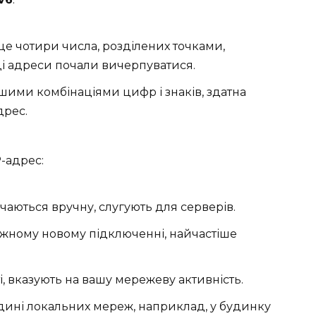
 чотири числа, розділених точками,
м ці адреси почали вичерпуватися.
вшими комбінаціями цифр і знаків, здатна
дрес.
P-адрес:
чаються вручну, слугують для серверів.
ному новому підключенні, найчастіше
і, вказують на вашу мережеву активність.
дині локальних мереж, наприклад, у будинку