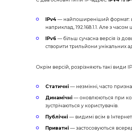
IPv4
— найпоширеніший формат: це
наприклад, 192.168.1.1. Але з часо
IPv6
— більш сучасна версія із до
створити трильйони унікальних а
Окрім версій, розрізняють такі види I
Статичні
— незмінні, часто призна
Динамічні
— оновлюються при кож
зустрічаються у користувачів.
Публічні
— видимі всім в Інтернет
Приватні
— застосовуються всере