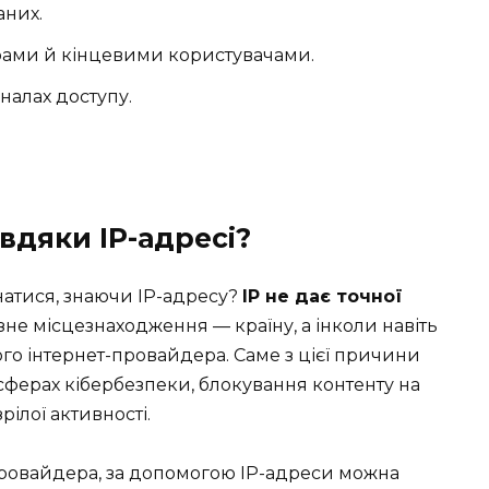
аних.
рами й кінцевими користувачами.
налах доступу.
вдяки IP-адресі?
натися, знаючи IP-адресу?
IP не дає точної
зне місцезнаходження — країну, а інколи навіть
ого інтернет-провайдера. Саме з цієї причини
сферах кібербезпеки, блокування контенту на
ілої активності.
-провайдера, за допомогою IP-адреси можна