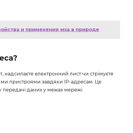
войства и применения мха в природе
еса?
йт, надсилаєте електронний лист чи стрімуєте
шими пристроями завдяки IP-адресам. Це
 передачі даних у межах мережі.