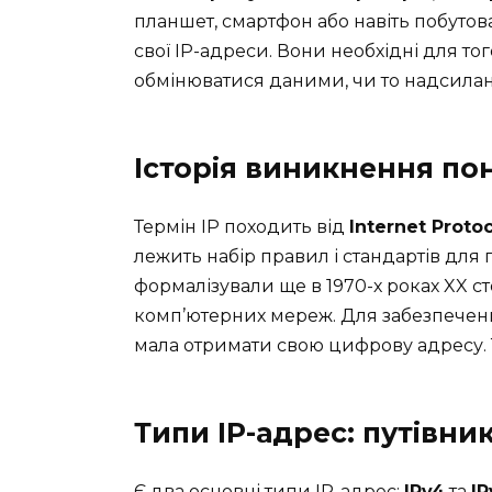
планшет, смартфон або навіть побутов
свої IP-адреси. Вони необхідні для то
обмінюватися даними, чи то надсиланн
Історія виникнення пон
Термін IP походить від
Internet Proto
лежить набір правил і стандартів для
формалізували ще в 1970-х роках XX с
комп’ютерних мереж. Для забезпечен
мала отримати свою цифрову адресу. Т
Типи IP-адрес: путівни
Є два основні типи IP-адрес:
IPv4
та
IP