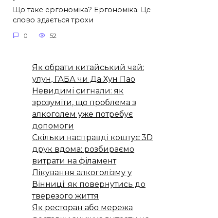
Що таке ергономіка? Ергономіка. Це
слово здається трохи
0
52
Як обрати китайський чай:
улун, ГАБА чи Да Хун Пао
Невидимі сигнали: як
зрозуміти, що проблема з
алкоголем уже потребує
допомоги
Скільки насправді коштує 3D
друк вдома: розбираємо
витрати на філамент
Лікування алкоголізму у
Вінниці: як повернутись до
тверезого життя
Як ресторан або мережа