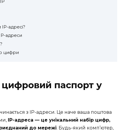
IP
 IP-адресі?
 IP-адреси
?
то цифри
: цифровий паспорт у
очинається з IP-адреси. Це наче ваша поштова
ми,
IP-адреса — це унікальний набір цифр,
приєднаний до мережі
. Будь-який комп’ютер,