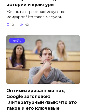
истории и культуры
Жизнь на страницах: искусство
мемуаров Что такое мемуары
0
42
ЛАЙФ
Оптимизированный под
Google заголовок:
“Литературный язык: что это
такое и его ключевые