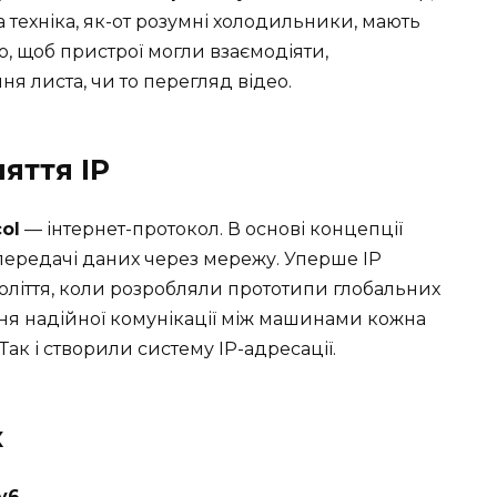
а техніка, як-от розумні холодильники, мають
го, щоб пристрої могли взаємодіяти,
я листа, чи то перегляд відео.
яття IP
col
— інтернет-протокол. В основі концепції
 передачі даних через мережу. Уперше IP
толіття, коли розробляли прототипи глобальних
ня надійної комунікації між машинами кожна
ак і створили систему IP-адресації.
к
v6
.