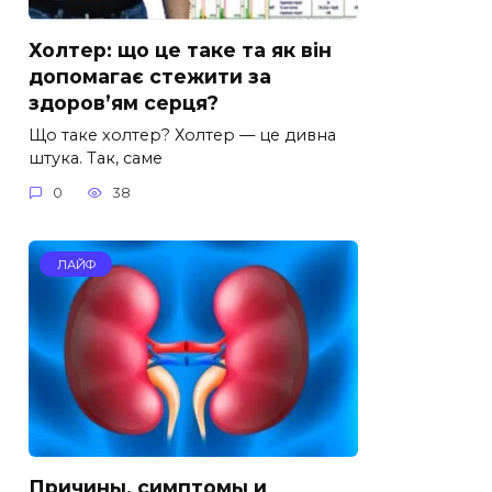
Холтер: що це таке та як він
допомагає стежити за
здоров’ям серця?
Що таке холтер? Холтер — це дивна
штука. Так, саме
0
38
ЛАЙФ
Причины, симптомы и