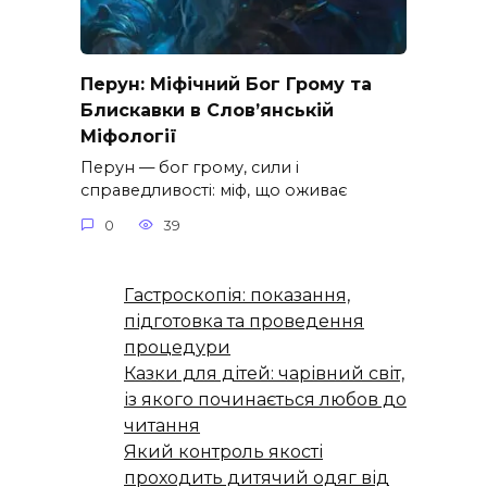
Перун: Міфічний Бог Грому та
Блискавки в Слов’янській
Міфології
Перун — бог грому, сили і
справедливості: міф, що оживає
0
39
Гастроскопія: показання,
підготовка та проведення
процедури
Казки для дітей: чарівний світ,
із якого починається любов до
читання
Який контроль якості
проходить дитячий одяг від