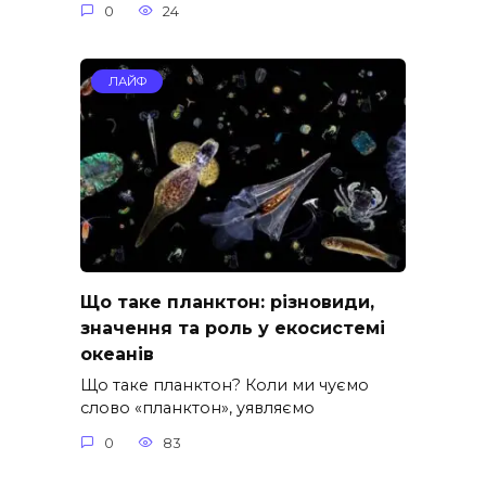
0
24
ЛАЙФ
Що таке планктон: різновиди,
значення та роль у екосистемі
океанів
Що таке планктон? Коли ми чуємо
слово «планктон», уявляємо
0
83