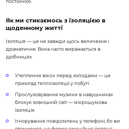
постійною.
Як ми стикаємось з ізоляцією в
щоденному житті
Ізоляція — це не завжди щось величезне і
драматичне. Вона часто виражається в
дрібницях:
Утеплення вікон перед холодами — це
приклад теплоізоляції у побуті.
Прослуховування музики в навушниках
блокує зовнішній світ — мікрошумова
ізоляція.
Ігнорування повідомлень у телефоні, бо ви
втомилися, це форма емоційної ізоляції.