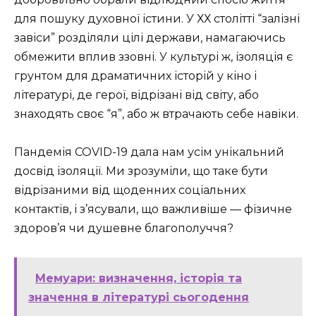
для пошуку духовної істини. У ХХ столітті “залізні
завіси” розділяли цілі держави, намагаючись
обмежити вплив ззовні. У культурі ж, ізоляція є
грунтом для драматичних історій у кіно і
літературі, де герої, відрізані від світу, або
знаходять своє “я”, або ж втрачають себе навіки.
Пандемія COVID-19 дала нам усім унікальний
досвід ізоляції. Ми зрозуміли, що таке бути
відрізаними від щоденних соціальних
контактів, і з’ясували, що важливіше — фізичне
здоров’я чи душевне благополуччя?
Мемуари: визначення, історія та
значення в літературі сьогодення