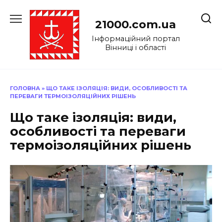
Перейти
до
21000.com.ua
вмісту
Інформаційний портал
Вінниці і області
ГОЛОВНА
»
ЩО ТАКЕ ІЗОЛЯЦІЯ: ВИДИ, ОСОБЛИВОСТІ ТА
ПЕРЕВАГИ ТЕРМОІЗОЛЯЦІЙНИХ РІШЕНЬ
Що таке ізоляція: види,
особливості та переваги
термоізоляційних рішень