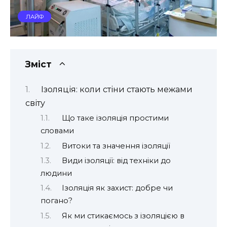
ЛАЙФ
Зміст
Ізоляція: коли стіни стають межами
світу
Що таке ізоляція простими
словами
Витоки та значення ізоляції
Види ізоляції: від техніки до
людини
Ізоляція як захист: добре чи
погано?
Як ми стикаємось з ізоляцією в