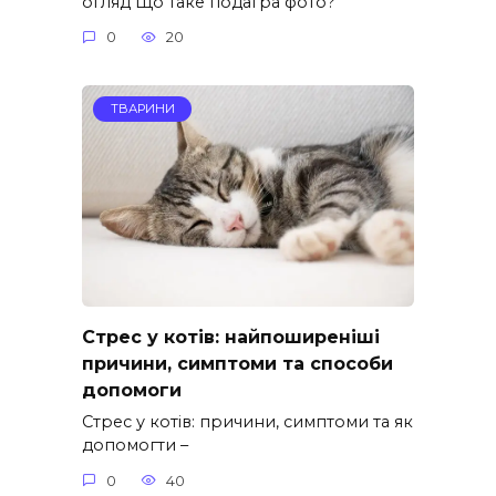
огляд Що таке подагра фото?
0
20
ТВАРИНИ
Стрес у котів: найпоширеніші
причини, симптоми та способи
допомоги
Стрес у котів: причини, симптоми та як
допомогти –
0
40