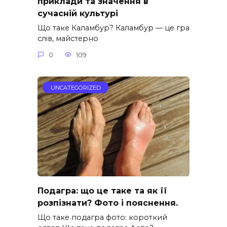
приклади та значення в
сучасній культурі
Що таке Каламбур? Каламбур — це гра
слів, майстерно
0
109
UNCATEGORIZED
Подагра: що це таке та як її
розпізнати? Фото і пояснення.
Що таке подагра фото: короткий