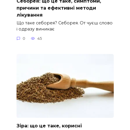
Себорея: що це таке, симптоми,
причини та ефективні методи
лікування
Що таке себорея? Себорея. От чуєш слово
і одразу виникає
0
45
Зіра: що це таке, корисні