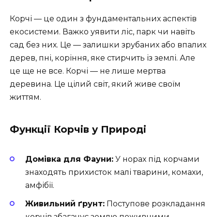
Корчі — це один з фундаментальних аспектів
екосистеми. Важко уявити ліс, парк чи навіть
сад без них. Це — залишки зрубаних або впалих
дерев, пні, коріння, яке стирчить із землі. Але
це ще не все. Корчі — не лише мертва
деревина. Це цілий світ, який живе своїм
життям.
Функції Корчів у Природі
Домівка для Фауни:
У норах під корчами
знаходять прихисток малі тварини, комахи,
амфібії.
Живильний ґрунт:
Поступове розкладання
корчів збагачує землю поживними