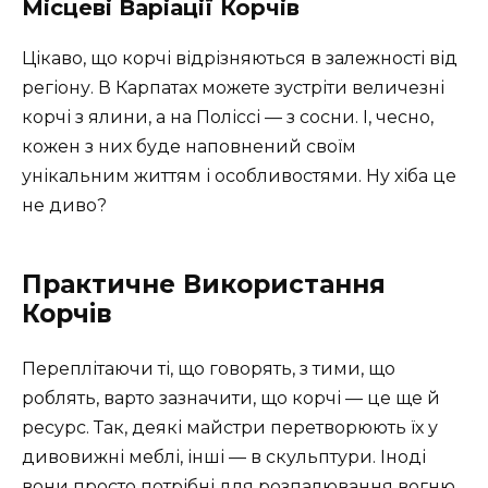
Місцеві Варіації Корчів
Цікаво, що корчі відрізняються в залежності від
регіону. В Карпатах можете зустріти величезні
корчі з ялини, а на Поліссі — з сосни. І, чесно,
кожен з них буде наповнений своїм
унікальним життям і особливостями. Ну хіба це
не диво?
Практичне Використання
Корчів
Переплітаючи ті, що говорять, з тими, що
роблять, варто зазначити, що корчі — це ще й
ресурс. Так, деякі майстри перетворюють їх у
дивовижні меблі, інші — в скульптури. Іноді
вони просто потрібні для розпалювання вогню.