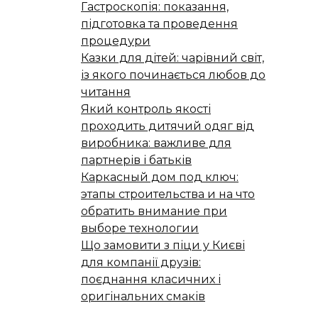
Гастроскопія: показання,
підготовка та проведення
процедури
Казки для дітей: чарівний світ,
із якого починається любов до
читання
Який контроль якості
проходить дитячий одяг від
виробника: важливе для
партнерів і батьків
Каркасный дом под ключ:
этапы строительства и на что
обратить внимание при
выборе технологии
Що замовити з піци у Києві
для компанії друзів:
поєднання класичних і
оригінальних смаків