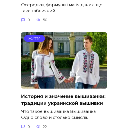
Осередки, формули і магія даних: що
таке табличний
0
50
ЖИТТЯ
История и значение вышиванки:
традиции украинской вышивки
Что такое вышиванка Вышиванка.
Одно слово и столько смысла.
0
22