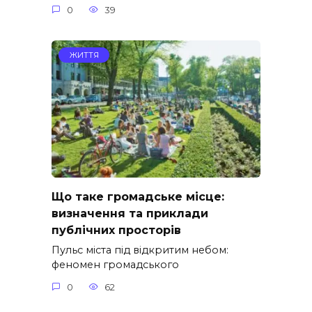
0
39
ЖИТТЯ
Що таке громадське місце:
визначення та приклади
публічних просторів
Пульс міста під відкритим небом:
феномен громадського
0
62