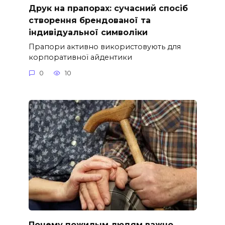
Друк на прапорах: сучасний спосіб
створення брендованої та
індивідуальної символіки
Прапори активно використовують для
корпоративної айдентики
0
10
Почему пожилым людям важно