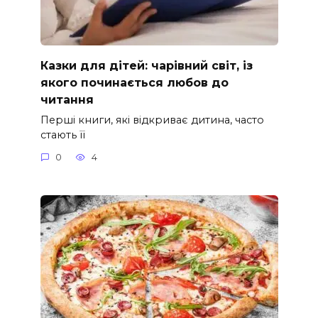
Казки для дітей: чарівний світ, із
якого починається любов до
читання
Перші книги, які відкриває дитина, часто
стають її
0
4