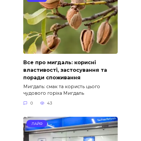
Все про мигдаль: корисні
властивості, застосування та
поради споживання
Мигдаль: смак та користь цього
чудового горіха Мигдаль
0
43
ЛАЙФ