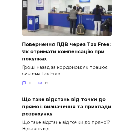
Повернення ПДВ через Tax Free:
Як отримати компенсацію при
покупках
Гроші назад за кордоном: як працює
система Tax Free
0
19
Що таке відстань від точки до
прямої: визначення та приклади
розрахунку
Що таке відстань від точки до прямої?
Відстань від