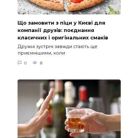
Що замовити з піци у Києві для
компанії друзів: поєднання
класичних і оригінальних смаків
Дружні зустрічі завжди стають ще
приємнішими, коли
0
8