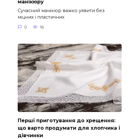
манікюру
Сучасний манікюр важко уявити без
міцних і пластичних
0
16
Перші приготування до хрещення:
що варто продумати для хлопчика і
дівчинки