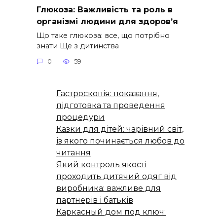
Глюкоза: Важливість та роль в
організмі людини для здоров’я
Що таке глюкоза: все, що потрібно
знати Ще з дитинства
0
59
Гастроскопія: показання,
підготовка та проведення
процедури
Казки для дітей: чарівний світ,
із якого починається любов до
читання
Який контроль якості
проходить дитячий одяг від
виробника: важливе для
партнерів і батьків
Каркасный дом под ключ: