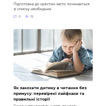
Підготовка до хрестин часто починається
зі списку необхідних
0
15
Як закохати дитину в читання без
примусу: перевірені лайфхаки та
правильні історії
Сучасні діти ростуть у світі, де увагу