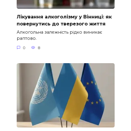
Лікування алкоголізму у Вінниці: як
повернутись до тверезого життя
Алкогольна залежність рідко виникає
раптово.
0
8