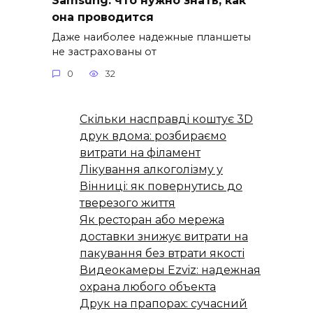
Samsung: что нужно знать, как
она проводится
Даже наиболее надежные планшеты
не застрахованы от
0
32
Скільки насправді коштує 3D
друк вдома: розбираємо
витрати на філамент
Лікування алкоголізму у
Вінниці: як повернутись до
тверезого життя
Як ресторан або мережа
доставки знижує витрати на
пакування без втрати якості
Видеокамеры Ezviz: надежная
охрана любого объекта
Друк на прапорах: сучасний