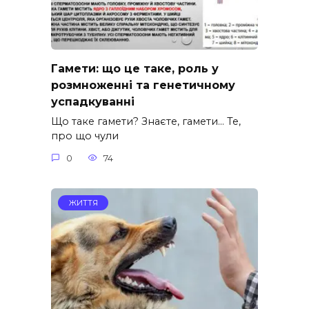
Гамети: що це таке, роль у
розмноженні та генетичному
успадкуванні
Що таке гамети? Знаєте, гамети… Те,
про що чули
0
74
ЖИТТЯ