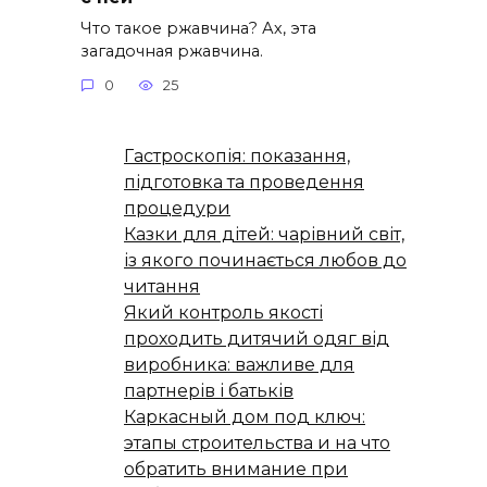
Что такое ржавчина? Ах, эта
загадочная ржавчина.
0
25
Гастроскопія: показання,
підготовка та проведення
процедури
Казки для дітей: чарівний світ,
із якого починається любов до
читання
Який контроль якості
проходить дитячий одяг від
виробника: важливе для
партнерів і батьків
Каркасный дом под ключ:
этапы строительства и на что
обратить внимание при