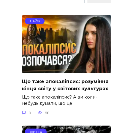
ЛАЙФ
Що таке апокаліпсис: розуміння
кінця світу у світових культурах
Що таке апокаліпсис? А ви коли-
небудь думали, що це
0
68
ЖИТТЯ