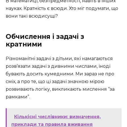
В математиці, безпредметності, навіть в інших
науках. Кратність є всюди. Хто міг подумати, що
вони такі всюдисущі?
Обчислення і задачі з
кратними
Різноманітні задачі з дітьми, які намагаються
розв’язати задачі з дивними числами, іноді
бувають досить кумедними. Ми зараз не про
сміх, а про те, що ці задачі значною мірою
розвивають логіку, викликають мислення “за
рамками”.
Кількісні числівники: визначення,
приклади та правила вживання