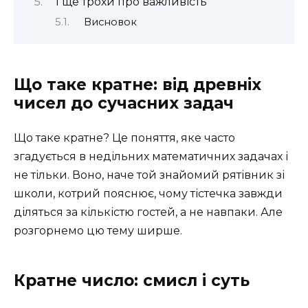
І ще трохи про важливість
Висновок
Що таке кратне: від древніх
чисел до сучасних задач
Що таке кратне? Це поняття, яке часто
згадується в недільних математичних задачах і
не тільки. Воно, наче той знайомий рятівник зі
школи, котрий пояснює, чому тістечка завжди
діляться за кількістю гостей, а не навпаки. Але
розгорнемо цю тему ширше.
Кратне число: смисл і суть