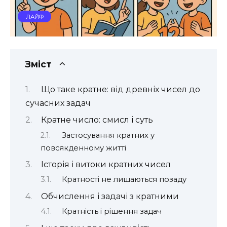
ЛАЙФ
Зміст
Що таке кратне: від древніх чисел до
сучасних задач
Кратне число: смисл і суть
Застосування кратних у
повсякденному житті
Історія і витоки кратних чисел
Кратності не лишаються позаду
Обчислення і задачі з кратними
Кратність і рішення задач