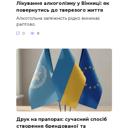
Лікування алкоголізму у Вінниці: як
повернутись до тверезого життя
Алкогольна залежність рідко виникає
раптово.
0
8
Друк на прапорах: сучасний спосіб
створення брендованої та