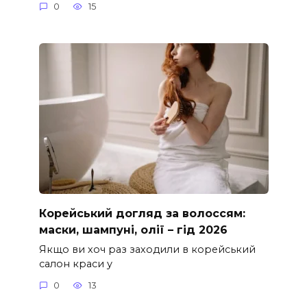
0
15
Корейський догляд за волоссям:
маски, шампуні, олії – гід 2026
Якщо ви хоч раз заходили в корейський
салон краси у
0
13