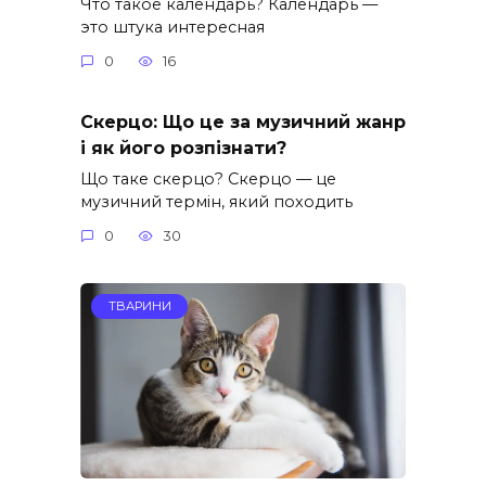
Что такое календарь? Календарь —
это штука интересная
0
16
Скерцо: Що це за музичний жанр
і як його розпізнати?
Що таке скерцо? Скерцо — це
музичний термін, який походить
0
30
ТВАРИНИ