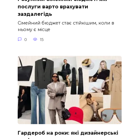
послуги варто врахувати
заздалегідь
Сімейний бюджет стає стійкішим, коли в
ньому є місце
0
15
Гардероб на роки: які дизайнерські