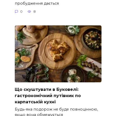
пробудження дається
0
8
Що скуштувати в Буковелі:
гастрономічний путівник по
карпатській кухні
Будь-яка подорож не буде повноцінною,
якщо вона обмежується