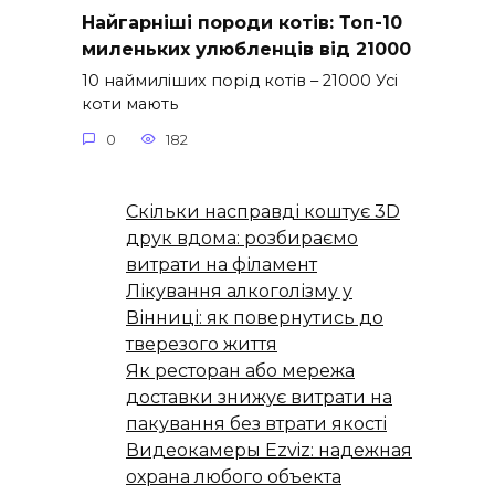
Найгарніші породи котів: Топ-10
миленьких улюбленців від 21000
10 наймиліших порід котів – 21000 Усі
коти мають
0
182
Скільки насправді коштує 3D
друк вдома: розбираємо
витрати на філамент
Лікування алкоголізму у
Вінниці: як повернутись до
тверезого життя
Як ресторан або мережа
доставки знижує витрати на
пакування без втрати якості
Видеокамеры Ezviz: надежная
охрана любого объекта