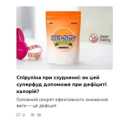
Спіруліна при схудненні: як цей
суперфуд допоможе при дефіциті
калорій?
Головний секрет ефективного зниження
ваги — це дефіцит
0
18