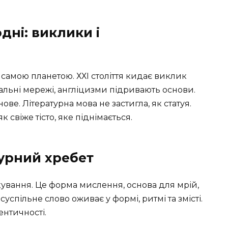
дні: виклики і
 самою планетою. ХХІ століття кидає виклик
ціальні мережі, англіцизми підривають основи.
ве. Літературна мова не застигла, як статуя.
к свіже тісто, яке піднімається.
урний хребет
кування. Це форма мислення, основа для мрій,
суспільне слово оживає у формі, ритмі та змісті.
ентичності.