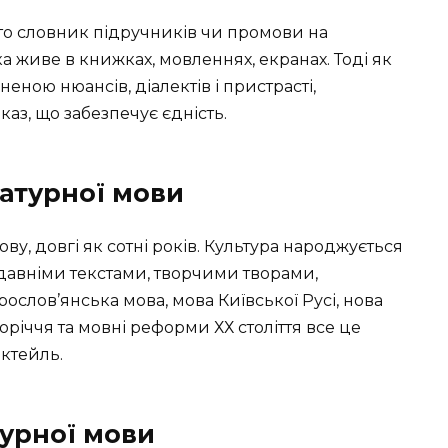
сто словник підручників чи промови на
ка живе в книжках, мовленнях, екранах. Тоді як
ною нюансів, діалектів і пристрасті,
аз, що забезпечує єдність.
ратурної мови
ву, довгі як сотні років. Культура народжується
одавніми текстами, творчими творами,
рослов’янська мова, мова Київської Русі, нова
торіччя та мовні реформи ХХ століття все це
ктейль.
турної мови