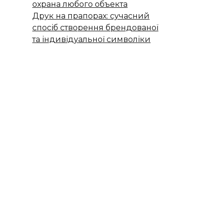
охрана любого объекта
Друк на прапорах: сучасний
спосіб створення брендованої
та індивідуальної символіки