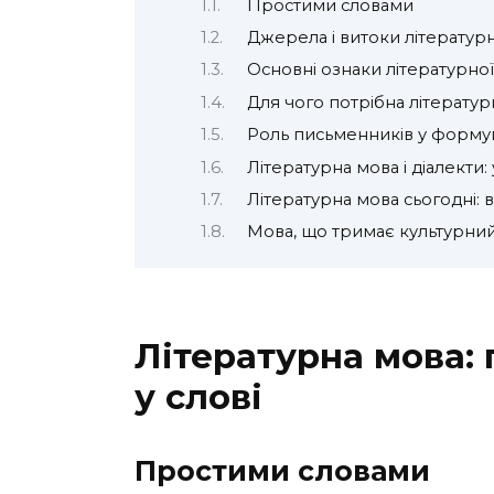
Простими словами
Джерела і витоки літератур
Основні ознаки літературно
Для чого потрібна літератур
Роль письменників у формув
Літературна мова і діалекти:
Літературна мова сьогодні: 
Мова, що тримає культурни
Літературна мова: 
у слові
Простими словами