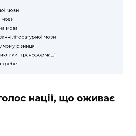
ної мови
ї мови
на мова
анні літературної мови
 у чому різниця
виклики і трансформації
й хребет
голос нації, що оживає