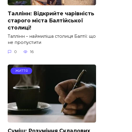
Таллінн: Відкрийте чарівність
старого міста Балтійської
столиці!
Таллінн – наймиліша столиця Балтії: що
не пропустити
0
16
ЖИТТЯ
Суміш: Розуміння Складових