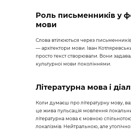
Роль письменників у ф
мови
Слова втілюються через письменників.
— архітектори мови. Іван Котляревськи
просто текст створювали. Вони задав
культурної мови поколіннями.
Літературна мова і діа
Коли думаєш про літературну мову, важ
це жива пульсація мовлення локальних
літературна мова є мовною спільнотою
локалізмів. Нейтральною, але утопічно