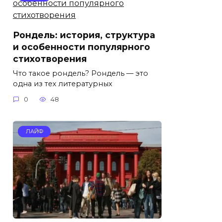
Рондель: история, структура
и особенности популярного
стихотворения
Что такое рондель? Рондель — это
одна из тех литературных
0
48
ЛАЙФ