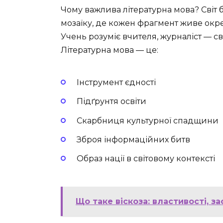
Чому важлива літературна мова? Світ б
мозаїку, де кожен фрагмент живе окрем
Учень розуміє вчителя, журналіст — св
Літературна мова — це:
Інструмент єдності
Підґрунтя освіти
Скарбниця культурної спадщини
Зброя інформаційних битв
Образ нації в світовому контексті
Що таке віскоза: властивості, з