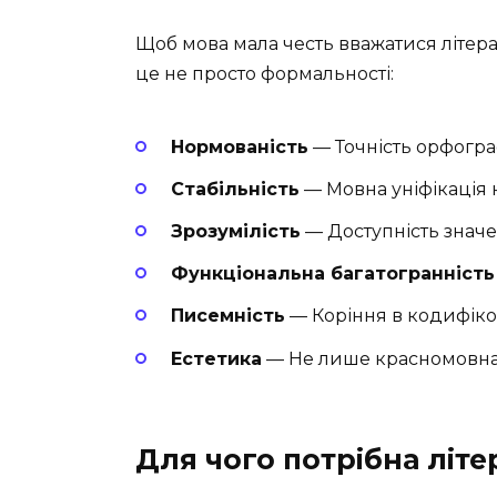
Щоб мова мала честь вважатися літера
це не просто формальності:
Нормованість
— Точність орфограф
Стабільність
— Мовна уніфікація н
Зрозумілість
— Доступність значен
Функціональна багатогранність
Писемність
— Коріння в кодифіко
Естетика
— Не лише красномовна, а
Для чого потрібна літ