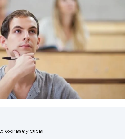
що оживає у слові