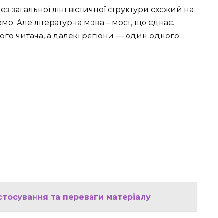
ез загальної лінгвістичної структури схожий на
о. Але літературна мова – мост, що єднає.
ого читача, а далекі регіони — один одного.
астосування та переваги матеріалу