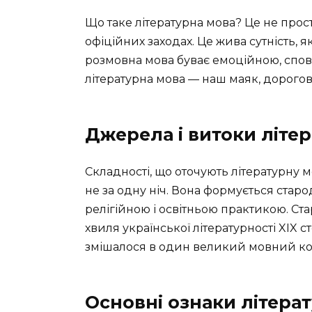
Що таке літературна мова? Це не про
офіційних заходах. Це жива сутність, я
розмовна мова буває емоційною, сповне
літературна мова — наш маяк, дороговк
Джерела і витоки літе
Складності, що оточують літературну мо
не за одну ніч. Вона формується стар
релігійною і освітньою практикою. Ста
хвиля української літературності XIX с
змішалося в один великий мовний ко
Основні ознаки літера