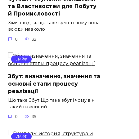
та Властивостей для Побуту
й Промисловості
Хімія щодня: що таке суміш і чому вона
всюди навколо
0
32
ЛАЙФ
Збут: визначення, значення та
основні етапи процесу
реалізації
Що таке Збут Що таке збут і чому він
такий важливий
0
39
ЛАЙФ