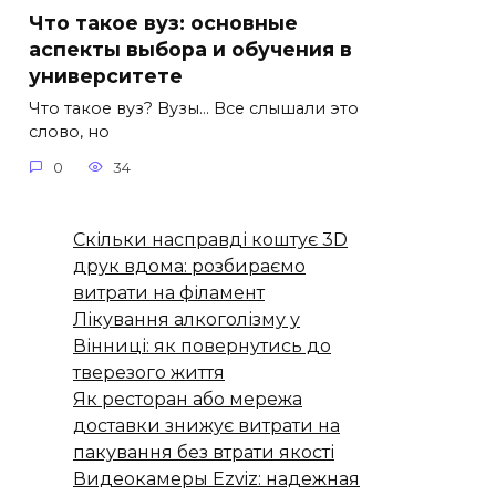
Что такое вуз: основные
аспекты выбора и обучения в
университете
Что такое вуз? Вузы… Все слышали это
слово, но
0
34
Скільки насправді коштує 3D
друк вдома: розбираємо
витрати на філамент
Лікування алкоголізму у
Вінниці: як повернутись до
тверезого життя
Як ресторан або мережа
доставки знижує витрати на
пакування без втрати якості
Видеокамеры Ezviz: надежная