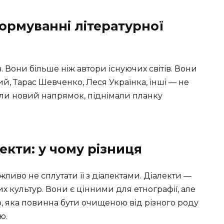
ормуванні літературної
 Вони більше ніж автори існуючих світів. Вони
й, Тарас Шевченко, Леся Українка, інші — не
али новий напрямок, піднімали планку
лекти: у чому різниця
ливо не сплутати її з діалектами. Діалекти —
 культур. Вони є цінними для етнографії, але
, яка повинна бути очищеною від різного роду
ю.