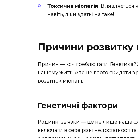
Токсична міопатія:
Виявляється че
навіть, ліки здатні на таке!
Причини розвитку 
Причин — хоч греблю гати. Генетика? 
нашому житті. Але не варто скидати з 
розвиток міопатії.
Генетичні фактори
Родинні зв’язки — це не лише наша сх
включати в себе різні недостатності т