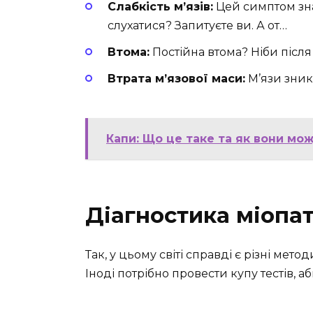
Слабкість м’язів:
Цей симптом знаю
слухатися? Запитуєте ви. А от…
Втома:
Постійна втома? Ніби після
Втрата м’язової маси:
М’язи зник
Капи: Що це таке та як вони мо
Діагностика міопат
Так, у цьому світі справді є різні мето
Іноді потрібно провести купу тестів, 