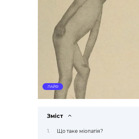
ЛАЙФ
Зміст
Що таке міопатія?