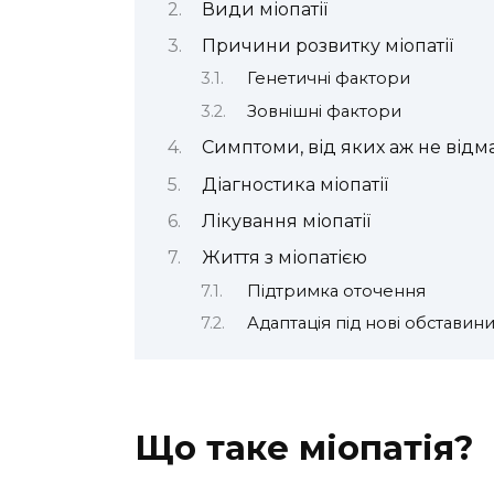
Види міопатії
Причини розвитку міопатії
Генетичні фактори
Зовнішні фактори
Симптоми, від яких аж не від
Діагностика міопатії
Лікування міопатії
Життя з міопатією
Підтримка оточення
Адаптація під нові обставин
Що таке міопатія?