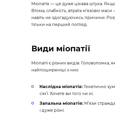
Міопатія — це дуже цікава штука. Якщ
Втома, слабкість, втрата м’язової мас
навіть не здогадуючись причини. Розу
тільки на перший погляд.
Види міопатії
Міопатії є різних видів. Головоломка,
найпоширеніші з них:
Наслідна міопатія:
Генетично зумо
сім’ї. Хочете ви того чи ні.
Запальна міопатія:
М’язи стражда
і дуже різні.