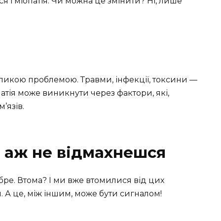
я і міопатія. Чи можна це змінити? Ні, лише
еликою проблемою. Травми, інфекції, токсини —
патія може виникнути через фактори, які,
’язів.
х аж не відмахнешся
бре. Втома? І ми вже втомилися від цих
. А це, між іншим, може бути сигналом!