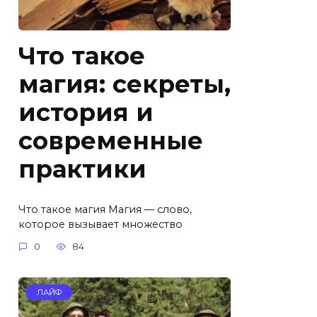
Что такое
магия: секреты,
история и
современные
практики
Что такое магия Магия — слово,
которое вызывает множество
0
84
ЛАЙФ