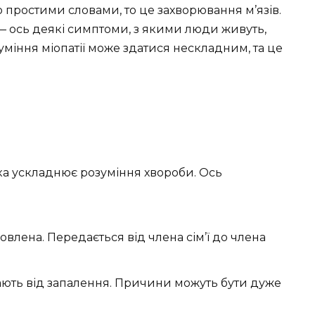
о простими словами, то це захворювання м’язів.
и — ось деякі симптоми, з якими люди живуть,
міння міопатії може здатися нескладним, та це
 яка ускладнює розуміння хвороби. Ось
влена. Передається від члена сім’ї до члена
ють від запалення. Причини можуть бути дуже