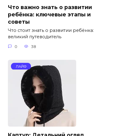
Что важно знать о развитии
ребёнка: ключевые этапы и
советы
Что стоит знать о развитии ребёнка:
великий путеводитель
0
38
ЛАЙФ
Каптур: Детальний огляд,