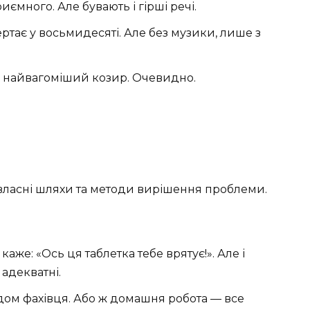
ємного. Але бувають і гірші речі.
ртає у восьмидесяті. Але без музики, лише з
 і найвагоміший козир. Очевидно.
ї власні шляхи та методи вирішення проблеми.
 каже: «Ось ця таблетка тебе врятує!». Але і
 адекватні.
дом фахівця. Або ж домашня робота — все