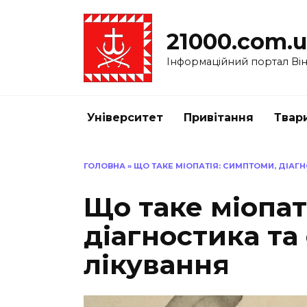
Перейти
до
21000.com.
вмісту
Інформаційний портал Вінн
Університет
Привітання
Твар
ГОЛОВНА
»
ЩО ТАКЕ МІОПАТІЯ: СИМПТОМИ, ДІАГ
Що таке міопат
діагностика та
лікування