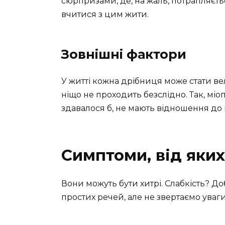
сюрпризами, де, на жаль, потрапляєтьс
вчитися з цим жити.
Зовнішні фактори
У житті кожна дрібниця може стати в
ніщо не проходить безслідно. Так, міо
здавалося б, не мають відношення до м
Симптоми, від яки
Вони можуть бути хитрі. Слабкість? До
простих речей, але не звертаємо уваги