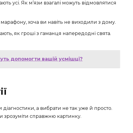
ть усі. Як м’язи взагалі можуть відмовлятися
 марафону, хоча ви навіть не виходили з дому.
ають, як гроші з гаманця напередодні свята.
жуть допомогти вашій усмішці?
ії
ди діагностики, а вибрати не так уже й просто.
аби зрозуміти справжню картинку.