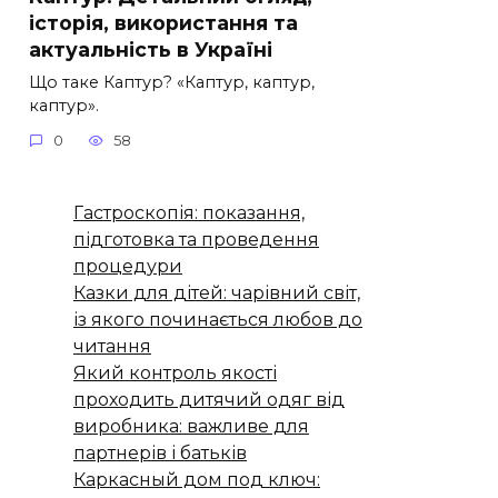
історія, використання та
актуальність в Україні
Що таке Каптур? «Каптур, каптур,
каптур».
0
58
Гастроскопія: показання,
підготовка та проведення
процедури
Казки для дітей: чарівний світ,
із якого починається любов до
читання
Який контроль якості
проходить дитячий одяг від
виробника: важливе для
партнерів і батьків
Каркасный дом под ключ: