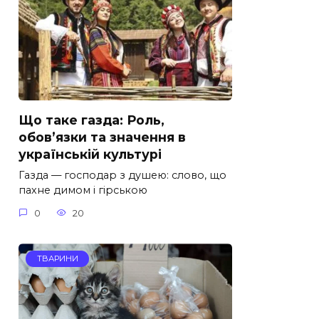
Що таке газда: Роль,
обов’язки та значення в
українській культурі
Газда — господар з душею: слово, що
пахне димом і гірською
0
20
ТВАРИНИ