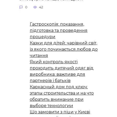
0
42
Гастроскопія: показання,
підготовка та проведення
процедури
Казки для дітей: чарівний світ,
із якого починається любов до
читання
Який контроль якості
проходить дитячий одяг від
виробника: важливе для
партнерів і батьків
Каркасный дом под ключ:
этапы строительства и на что
обратить внимание при
выборе технологии
Що замовити з піци у Києві