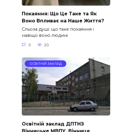
Покаяння: Що Це Таке та Як
Воно Впливає на Наше Життя?
Сльоза душі: що таке покаяння і
навіщо воно людині
0
20
ОСВІТНІЙ ЗАКЛАД
Освітній заклад ДПТНЗ
Вінницьке МВПУ, Вінниця