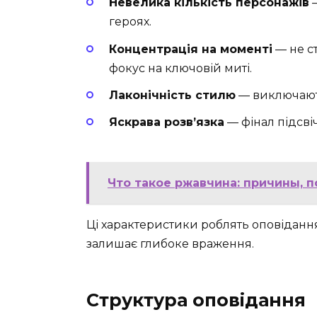
Невелика кількість персонажів
—
героях.
Концентрація на моменті
— не ст
фокус на ключовій миті.
Лаконічність стилю
— виключають
Яскрава розв’язка
— фінал підсвіч
Что такое ржавчина: причины, 
Ці характеристики роблять оповідання
залишає глибоке враження.
Структура оповідання