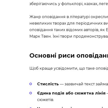
зберігаючись у фольклорі, казках, лег
Жанр оповідання в літературі окресливс
невеликих творах для періодичних ви
оповідання таких відомих авторів, як 
Марк Твен. Їхні твори продемонструва
Основні риси оповідан
Щоб краще усвідомити, що таке опові
Стислість
— зазвичай текст займа
Єдина подія або сюжетна лінія
—
сюжетів.