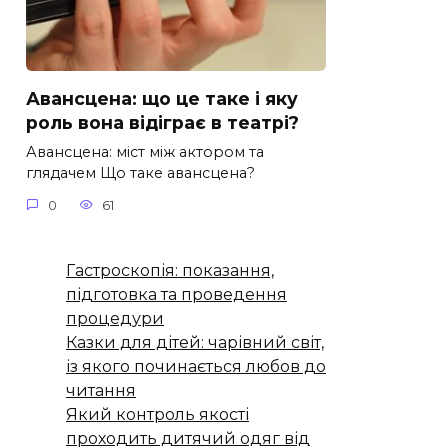
Авансцена: що це таке і яку
роль вона відіграє в театрі?
Авансцена: міст між актором та
глядачем Що таке авансцена?
0
61
Гастроскопія: показання,
підготовка та проведення
процедури
Казки для дітей: чарівний світ,
із якого починається любов до
читання
Який контроль якості
проходить дитячий одяг від