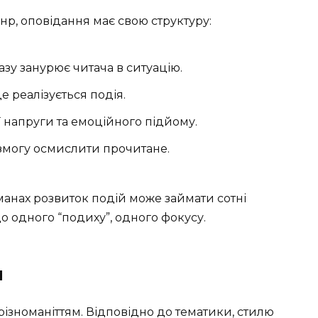
нр, оповідання має свою структуру:
зу занурює читача в ситуацію.
е реалізується подія.
напруги та емоційного підйому.
змогу осмислити прочитане.
оманах розвиток подій може займати сотні
до одного “подиху”, одного фокусу.
я
ізноманіттям. Відповідно до тематики, стилю