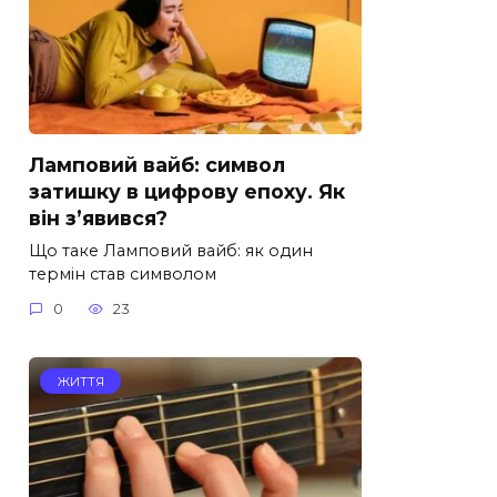
Ламповий вайб: символ
затишку в цифрову епоху. Як
він з’явився?
Що таке Ламповий вайб: як один
термін став символом
0
23
ЖИТТЯ