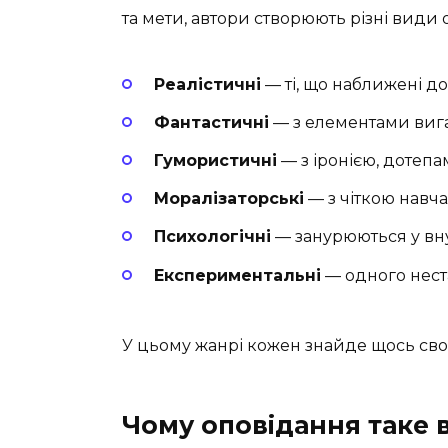
та мети, автори створюють різні види 
Реалістичні
— ті, що наближені д
Фантастичні
— з елементами вигад
Гумористичні
— з іронією, дотепа
Моралізаторські
— з чіткою навч
Психологічні
— занурюються у вну
Експериментальні
— одного нест
У цьому жанрі кожен знайде щось своє,
Чому оповідання таке в