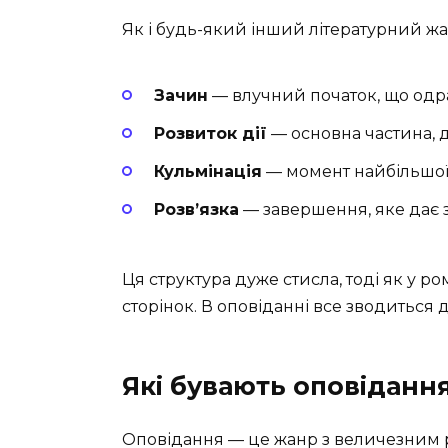
Як і будь-який інший літературний жа
Зачин
— влучний початок, що одра
Розвиток дії
— основна частина, д
Кульмінація
— момент найбільшої 
Розв’язка
— завершення, яке дає 
Ця структура дуже стисла, тоді як у р
сторінок. В оповіданні все зводиться 
Які бувають оповіданн
Оповідання — це жанр з величезним р