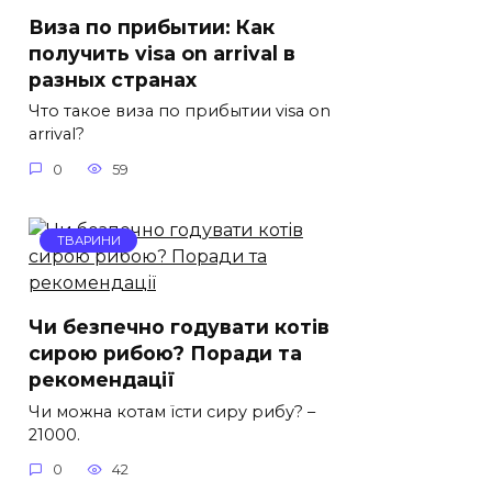
Виза по прибытии: Как
получить visa on arrival в
разных странах
Что такое виза по прибытии visa on
arrival?
0
59
ТВАРИНИ
Чи безпечно годувати котів
сирою рибою? Поради та
рекомендації
Чи можна котам їсти сиру рибу? –
21000.
0
42