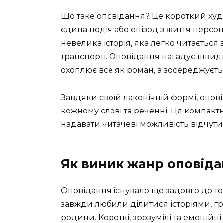
Що таке оповідання? Це короткий худо
єдина подія або епізод з життя персо
невелика історія, яка легко читається 
транспорті. Оповідання нагадує швид
охоплює все як роман, а зосереджуєть
Завдяки своїй лаконічній формі, опо
кожному слові та реченні. Ця компакт
надавати читачеві можливість відчути 
Як виник жанр оповід
Оповідання існувало ще задовго до то
завжди любили ділитися історіями, гр
родини. Короткі, зрозумілі та емоційні