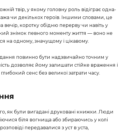
жній твір, у якому головну роль відіграє одна-
нажа чи декількох героїв. Іншими словами, це
за вечір, коротку обідню перерву чи навіть у
кий знімок певного моменту життя — воно не
ся на одному, значущому і цікавому.
відання повинно бути надзвичайно точним у
ність дозволяє йому залишати стійке враження і
глибокий сенс без великої затрати часу.
ання
го, як були вигадані друковані книжки. Люди
іючися біля вогнища або збираючись у колі
 розповіді передавалися з уст в уста,