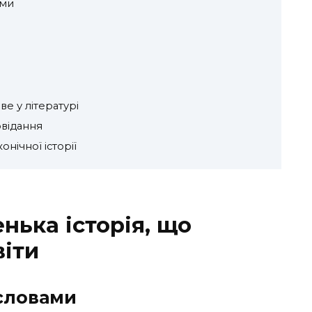
ами
е у літературі
овідання
нічної історії
нька історія, що
віти
словами