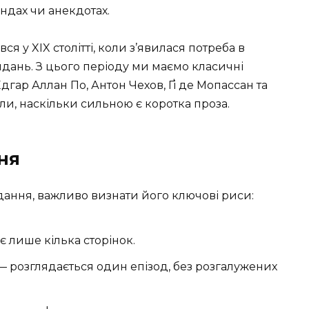
ендах чи анекдотах.
я у XIX столітті, коли з’явилася потреба в
дань. З цього періоду ми маємо класичні
Едгар Аллан По, Антон Чехов, Ґі де Мопассан та
ли, наскільки сильною є коротка проза.
ня
дання, важливо визнати його ключові риси:
є лише кілька сторінок.
 розглядається один епізод, без розгалужених