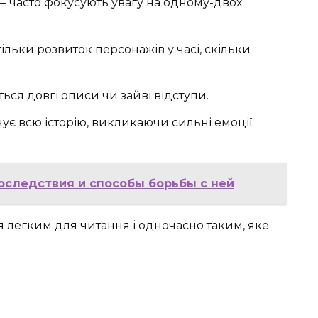
 часто фокусують увагу на одному-двох
ільки розвиток персонажів у часі, скільки
ся довгі описи чи зайві відступи.
ує всю історію, викликаючи сильні емоції.
последствия и способы борьбы с ней
 легким для читання і одночасно таким, яке