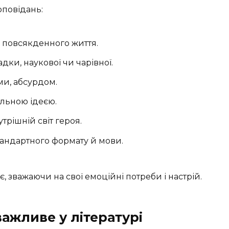
оповідань:
о повсякденного життя.
ки, наукової чи чарівної.
ми, абсурдом.
альною ідеєю.
трішній світ героя.
андартного формату й мови.
 зважаючи на свої емоційні потреби і настрій.
ажливе у літературі