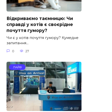
Відкриваємо таємницю: Чи
справді у котів є своєрідне
почуття гумору?
Чи є у котів почуття гумору? Кумедне
запитання…
0
27
ЛАЙФ