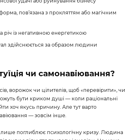
нсової удачі або руйнування бізнесу
орма, пов’язана з прокляттям або магічним
а річ із негативною енергетикою
уал здійснюється за образом людини
нтуїція чи самонавіювання?
ів, ворожок чи цілителів, щоб «перевірити», чи
можуть бути криком душі — коли раціональні
ти хоч якусь причину. Але тут варто
навіювання — зовсім інше.
і лише поглиблює психологічну кризу. Людина