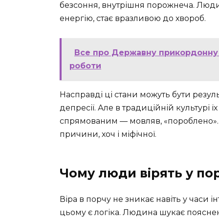
безсоння, внутрішня порожнеча. Люди
енергію, стає вразливою до хвороб.
Все про Державну прикордонну 
роботи
Насправді ці стани можуть бути резул
депресії. Але в традиційній культурі 
спрямованим — мовляв, «пороблено». І
причини, хоч і міфічної.
Чому люди вірять у по
Віра в порчу не зникає навіть у часи і
цьому є логіка. Людина шукає пояснен