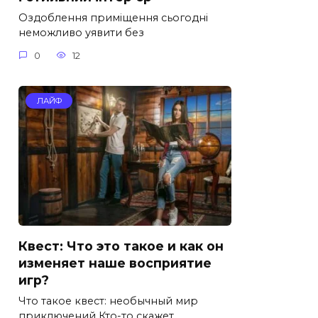
Оздоблення приміщення сьогодні
неможливо уявити без
0
12
ЛАЙФ
Квест: Что это такое и как он
изменяет наше восприятие
игр?
Что такое квест: необычный мир
приключений Кто-то скажет