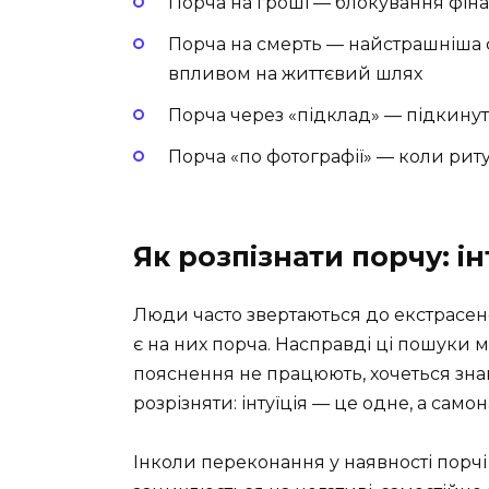
Порча на гроші — блокування фіна
Порча на смерть — найстрашніша ф
впливом на життєвий шлях
Порча через «підклад» — підкинут
Порча «по фотографії» — коли рит
Як розпізнати порчу: і
Люди часто звертаються до екстрасенс
є на них порча. Насправді ці пошуки 
пояснення не працюють, хочеться знай
розрізняти: інтуїція — це одне, а само
Інколи переконання у наявності порч