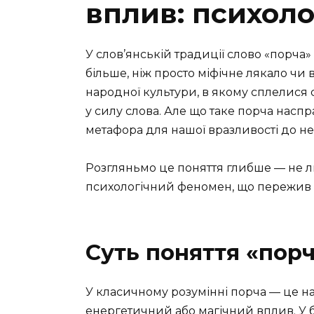
вплив: психолог
У слов’янській традиції слово «порча
більше, ніж просто міфічне лякало чи 
народної культури, в якому сплелися с
у силу слова. Але що таке порча наспр
метафора для нашої вразливості до не
Розгляньмо це поняття глибше — не ли
психологічний феномен, що пережив с
Суть поняття «порч
У класичному розумінні порча — це 
енергетичний або магічний вплив. У б