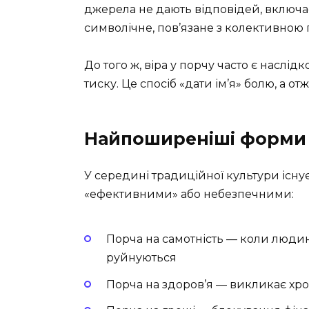
джерела не дають відповідей, включа
символічне, пов’язане з колективною 
До того ж, віра у порчу часто є наслі
тиску. Це спосіб «дати ім’я» болю, а 
Найпоширеніші форми п
У середині традиційної культури існує
«ефективними» або небезпечними:
Порча на самотність — коли людині
руйнуються
Порча на здоров’я — викликає хро