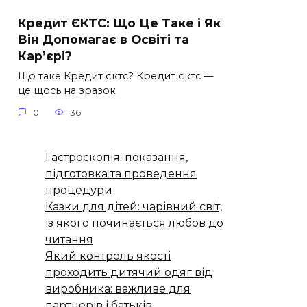
Кредит ЄКТС: Що Це Таке і Як
Він Допомагає в Освіті та
Кар’єрі?
Що таке Кредит єктс? Кредит єктс —
це щось на зразок
0
36
Гастроскопія: показання,
підготовка та проведення
процедури
Казки для дітей: чарівний світ,
із якого починається любов до
читання
Який контроль якості
проходить дитячий одяг від
виробника: важливе для
партнерів і батьків