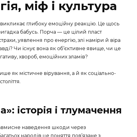
ія, міф і культура
» викликає глибоку емоційну реакцію. Це щось
вигадка бабусь. Порча — це цілий пласт
трахи, уявлення про енергію, злі наміри й віра
авді? Чи існує вона як об’єктивне явище, чи це
гативу, хвороб, емоційних зламів?
ше як містичне вірування, а й як соціально-
толіття.
а»: історія і тлумачення
навмисне наведення шкоди через
агатьох народів це поняття пов’язане з