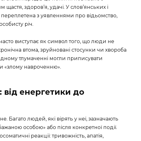
 щастя, здоров’я, удачі. У слов’янських і
о переплетена з уявленнями про відьомство,
особисту річ.
часто виступає як символ того, що люди не
хронічна втома, зруйновані стосунки чи хвороба
одному тлумаченні могли приписувати
 чи «злому навроченню».
: від енергетики до
. Багато людей, які вірять у неї, зазначають
небажаною особою» або після конкретної події.
оматичні реакції: тривожність, апатія,