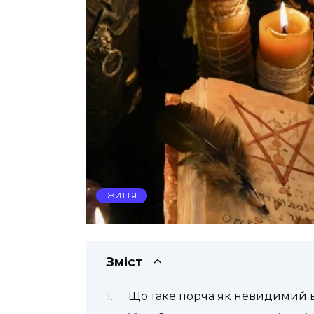
ЖИТТЯ
Зміст
Що таке порча як невидимий вп