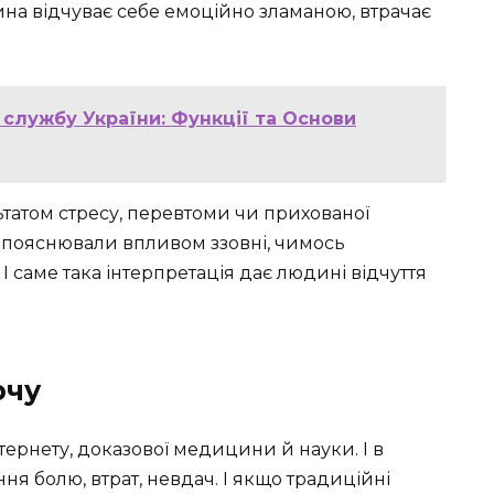
на відчуває себе емоційно зламаною, втрачає
службу України: Функції та Основи
ьтатом стресу, перевтоми чи прихованої
їх пояснювали впливом ззовні, чимось
 саме така інтерпретація дає людині відчуття
рчу
нтернету, доказової медицини й науки. І в
ня болю, втрат, невдач. І якщо традиційні