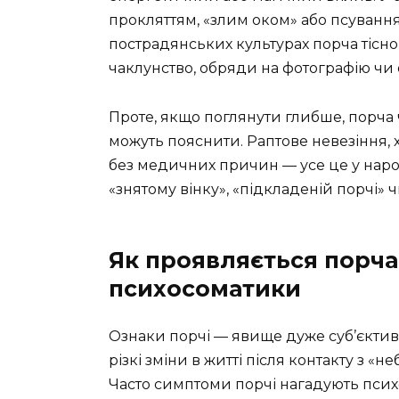
прокляттям, «злим оком» або псуванням
пострадянських культурах порча тісн
чаклунство, обряди на фотографію чи 
Проте, якщо поглянути глибше, порча 
можуть пояснити. Раптове невезіння, 
без медичних причин — усе це у нар
«знятому вінку», «підкладеній порчі»
Як проявляється порча
психосоматики
Ознаки порчі — явище дуже суб’єктивне
різкі зміни в житті після контакту з «
Часто симптоми порчі нагадують психос