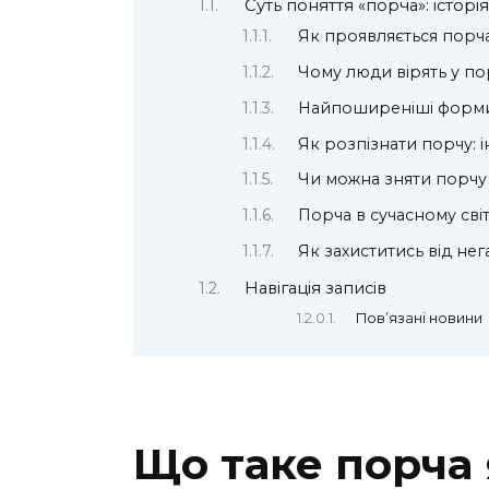
Суть поняття «порча»: історі
Як проявляється порч
Чому люди вірять у по
Найпоширеніші форми 
Як розпізнати порчу: і
Чи можна зняти порчу 
Порча в сучасному світ
Як захиститись від не
Навігація записів
Пов’язані новини
Що таке порча