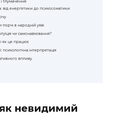
я і тлумачення
а: від енергетики до психосоматики
рчу
порчі в народній уяві
нтуїція чи самонавіювання?
і як це працює
і: психологічна інтерпретація
гативного впливу
 як невидимий