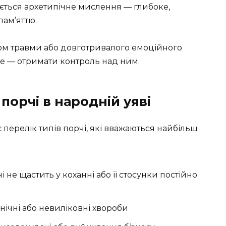
ється архетипічне мислення — глибоке,
пам’яттю.
дком травми або довготривалого емоційного
отже — отримати контроль над ним.
орчі в народній уяві
 перелік типів порчі, які вважаються найбільш
 не щастить у коханні або її стосунки постійно
нічні або невиліковні хвороби